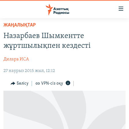
Accessibility
links
Skip
ЖАҢАЛЫҚТАР
to
ЖАҢАЛЫҚТАР
Назарбаев Шымкентте
main
САЯСАТ
content
жұртшылықпен кездесті
AZATTYQTV
Skip
to
Дилара ИСА
ҚАҢТАР ОҚИҒАСЫ
main
27 наурыз 2015 жыл, 12:12
АДАМ ҚҰҚЫҚТАРЫ
Navigation
Skip
ӘЛЕУМЕТ
Бөлісу
VPN-сіз оқу
to
ӘЛЕМ
Search
АРНАЙЫ ЖОБАЛАР
Русский