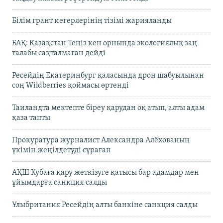
Білім грант иегерлерінің тізімі жарияланды
БАҚ: Қазақстан Теңіз кен орнында экологиялық заң
талабы сақталмаған дейді
Ресейдің Екатеринбург қаласында дрон шабуылынан
соң Wildberries қоймасы өртенді
Таиландта мектепте біреу қарудан оқ атып, алты адам
қаза тапты
Прокуратура журналист Александра Алёхованың
үкімін жеңілдетуді сұраған
АҚШ Кубаға қару жеткізуге қатысы бар адамдар мен
ұйымдарға санкция салды
Ұлыбритания Ресейдің алты банкіне санкция салды