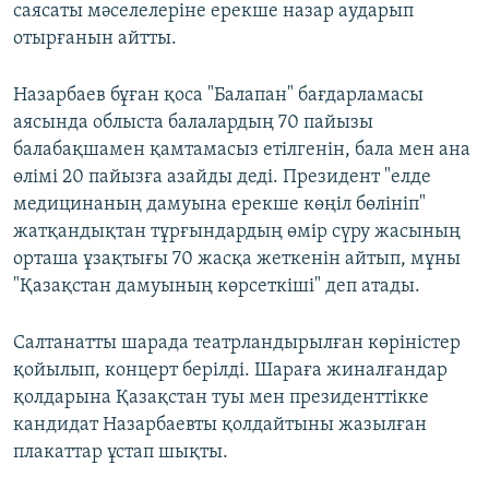
саясаты мәселелеріне ерекше назар аударып
отырғанын айтты.
Назарбаев бұған қоса "Балапан" бағдарламасы
аясында облыста балалардың 70 пайызы
балабақшамен қамтамасыз етілгенін, бала мен ана
өлімі 20 пайызға азайды деді. Президент "елде
медицинаның дамуына ерекше көңіл бөлініп"
жатқандықтан тұрғындардың өмір сүру жасының
орташа ұзақтығы 70 жасқа жеткенін айтып, мұны
"Қазақстан дамуының көрсеткіші" деп атады.
Салтанатты шарада театрландырылған көріністер
қойылып, концерт берілді. Шараға жиналғандар
қолдарына Қазақстан туы мен президенттікке
кандидат Назарбаевты қолдайтыны жазылған
плакаттар ұстап шықты.