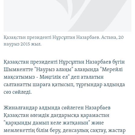
ЖАЗЫЛЫҢЫЗ
Басқа тілдерде
Қазақстан президенті Нұрсұлтан Назарбаев. Астана, 20
наурыз 2015 жыл.
Қазақстан президенті Нұрсұлтан Назарбаев бүгін
Шымкентте "Наурыз алаңы" алаңында "Мерейлі
мақсатымыз - Мәңгілік ел" деп аталатын
салтанатты шараға қатысып, тұрғындар алдында
сөз сөйледі.
Жиналғандар алдында сөйлеген Назарбаев
Қазақстан әлемдік дағдарысқа қарамастан
"қарқынды дамып келе жатқанын" және
мемлекеттің білім беру, денсаулық сақтау, жастар