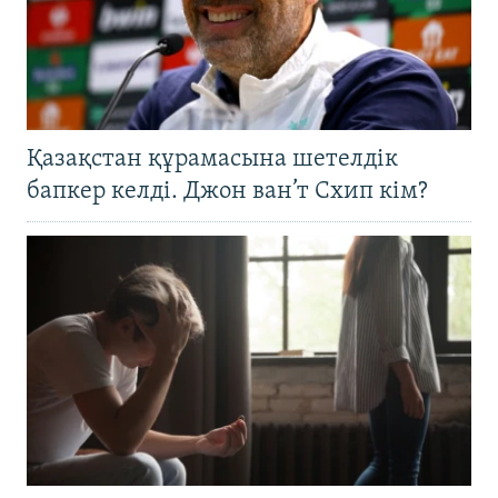
Қазақстан құрамасына шетелдік
бапкер келді. Джон ван’т Схип кім?