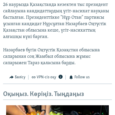
26 наурызда Қазақстанда кезектен тыс президент
сайлауына кандидаттардың үгіт-насихат науқаны
басталған. Президенттікке "Нұр Отан" партиясы
ұсынған кандидат Нұрсұлтан Назарбаев Оңтүстік
Қазақстан облысына кеше, үгіт-насихаттың
алғашқы күні барған.
Назарбаев бүгін Оңтүстік Қазақстан облысына
сапарынан соң Жамбыл облысына жұмыс
сапарымен Тараз қаласына барды.
Бөлісу
VPN-сіз оқу
Follow us
Оқыңыз. Көріңіз. Тыңдаңыз