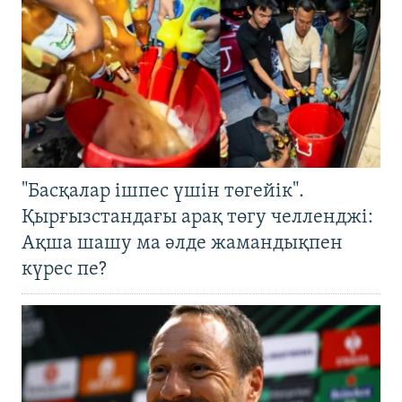
"Басқалар ішпес үшін төгейік".
Қырғызстандағы арақ төгу челленджі:
Ақша шашу ма әлде жамандықпен
күрес пе?