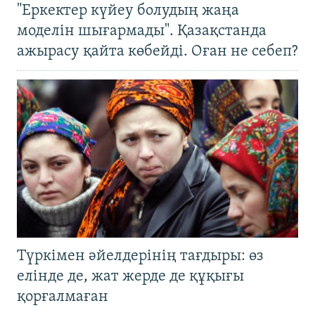
"Еркектер күйеу болудың жаңа
моделін шығармады". Қазақстанда
ажырасу қайта көбейді. Оған не себеп?
Түркімен әйелдерінің тағдыры: өз
елінде де, жат жерде де құқығы
қорғалмаған