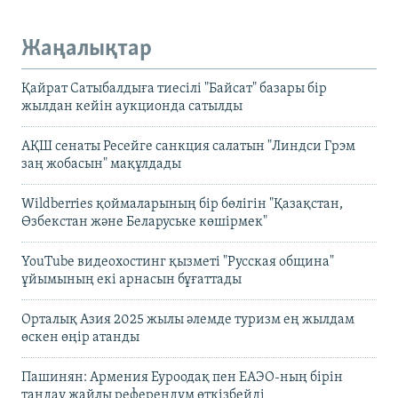
Жаңалықтар
Қайрат Сатыбалдыға тиесілі "Байсат" базары бір
жылдан кейін аукционда сатылды
АҚШ сенаты Ресейге санкция салатын "Линдси Грэм
заң жобасын" мақұлдады
Wildberries қоймаларының бір бөлігін "Қазақстан,
Өзбекстан және Беларуське көшірмек"
YouTube видеохостинг қызметі "Русская община"
ұйымының екі арнасын бұғаттады
Орталық Азия 2025 жылы әлемде туризм ең жылдам
өскен өңір атанды
Пашинян: Армения Еуроодақ пен ЕАЭО-ның бірін
таңдау жайлы референдум өткізбейді