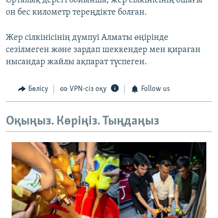
Орталық дерегі бойынша, жер сілкінісінің ошағы
он бес километр тереңдікте болған.
Жер сілкінісінің дүмпуі Алматы өңірінде
сезілмеген және зардап шеккендер мен қираған
нысандар жайлы ақпарат түспеген.
Бөлісу
VPN-сіз оқу
Follow us
Оқыңыз. Көріңіз. Тыңдаңыз