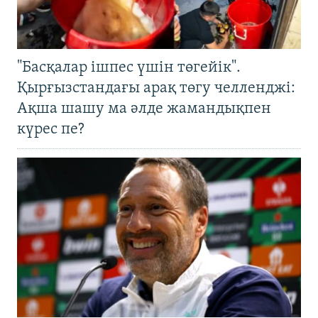
"Басқалар ішпес үшін төгейік".
Қырғызстандағы арақ төгу челленджі:
Ақша шашу ма әлде жамандықпен
күрес пе?