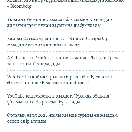
қатысы бар инфрақұрылымға шабуылдамауға келіскен
– Bloomberg
Украина Ресейдің Самара облысы мен Краснодар
аймағындағы мұнай зауытына шабуылдады
Қайрат Сатыбалдыға тиесілі "Байсат" базары бір
жылдан кейін аукционда сатылды
АҚШ сенаты Ресейге санкция салатын "Линдси Грэм
заң жобасын" мақұлдады
Wildberries қоймаларының бір бөлігін "Қазақстан,
Өзбекстан және Беларуське көшірмек"
YouTube видеохостинг қызметі "Русская община"
ұйымының екі арнасын бұғаттады
Орталық Азия 2025 жылы әлемде туризм ең жылдам
өскен өңір атанды