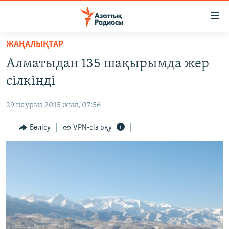
Accessibility
links
Skip
ЖАҢАЛЫҚТАР
to
ЖАҢАЛЫҚТАР
Алматыдан 135 шақырымда жер
main
САЯСАТ
content
сілкінді
AZATTYQTV
Skip
to
29 наурыз 2015 жыл, 07:56
ҚАҢТАР ОҚИҒАСЫ
main
АДАМ ҚҰҚЫҚТАРЫ
Бөлісу
VPN-сіз оқу
Navigation
Skip
ӘЛЕУМЕТ
to
ӘЛЕМ
Search
АРНАЙЫ ЖОБАЛАР
Русский