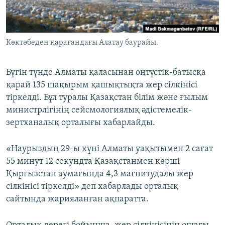
ЖАЗЫЛЫҢЫЗ
Көктөбеден қарағандағы Алатау баурайы.
Басқа тілдерде
Бүгін түнде Алматы қаласынан оңтүстік-батысқа
қарай 135 шақырым қашықтықта жер сілкінісі
тіркелді. Бұл туралы Қазақстан білім және ғылым
министрлігінің сейсмологиялық әдістемелік-
зертханалық орталығы хабарлайды.
«Наурыздың 29-ы күні Алматы уақытымен 2 сағат
55 минут 12 секундта Қазақстанмен көрші
Қырғызстан аумағында 4,3 магнитудалы жер
сілкінісі тіркелді» деп хабарлады орталық
сайтында жарияланған ақпаратта.