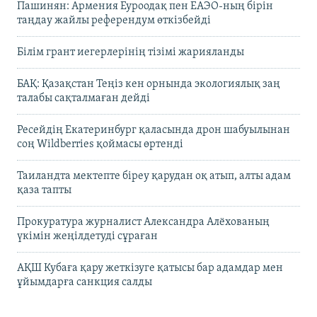
Пашинян: Армения Еуроодақ пен ЕАЭО-ның бірін
таңдау жайлы референдум өткізбейді
Білім грант иегерлерінің тізімі жарияланды
БАҚ: Қазақстан Теңіз кен орнында экологиялық заң
талабы сақталмаған дейді
Ресейдің Екатеринбург қаласында дрон шабуылынан
соң Wildberries қоймасы өртенді
Таиландта мектепте біреу қарудан оқ атып, алты адам
қаза тапты
Прокуратура журналист Александра Алёхованың
үкімін жеңілдетуді сұраған
АҚШ Кубаға қару жеткізуге қатысы бар адамдар мен
ұйымдарға санкция салды