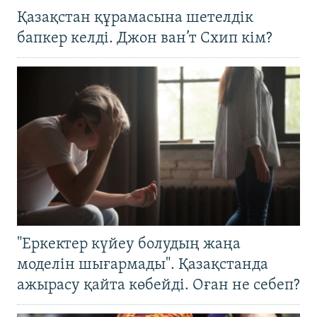
Қазақстан құрамасына шетелдік
бапкер келді. Джон ван’т Схип кім?
"Еркектер күйеу болудың жаңа
моделін шығармады". Қазақстанда
ажырасу қайта көбейді. Оған не себеп?