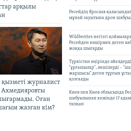
ттар арқылы
Ресейдің Ярослав қаласындағ
ан
мұнай зауытына дрон шабуы
Wildberries негізгі қоймала
Ресейден көшірмек деген ха
жоққа шығарды
Түркістан өңірінде әйелдерді
"ұрғашылар", әншілерді – "
жаршысы" деген тұрғын ұстал
қозғалды
 қызметі журналист
 Ахмедияровты
Киев пен Киев облысында Рес
шығармады. Оған
шабуылынан кемінде 17 адам
тапқан
шағым жазған кім?