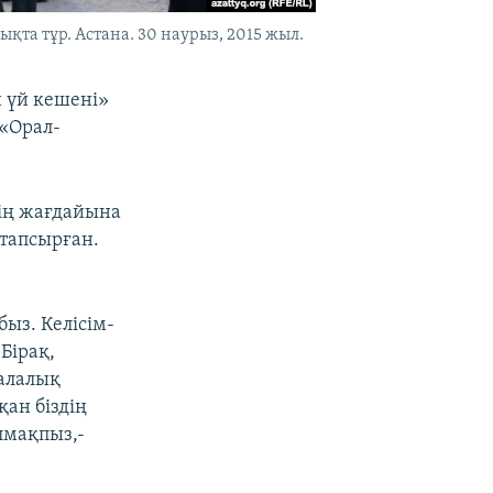
та тұр. Астана. 30 наурыз, 2015 жыл.
 үй кешені»
«Орал-
дің жағдайына
 тапсырған.
ыз. Келісім-
Бірақ,
қалалық
ан біздің
алмақпыз,-