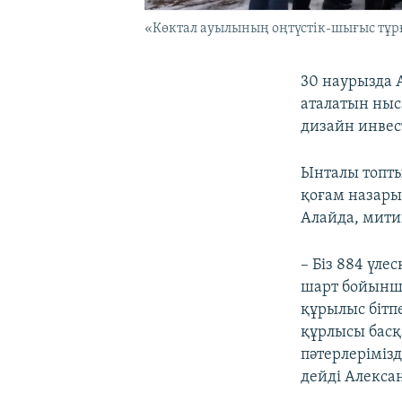
«Көктал ауылының оңтүстік-шығыс тұрғ
30 наурызда 
аталатын ныс
дизайн инвес
Ынталы топты
қоғам назарын
Алайда, мити
– Біз 884 үл
шарт бойынша
құрылыс бітп
құрлысы басқ
пәтерлерімізд
дейді Алекса