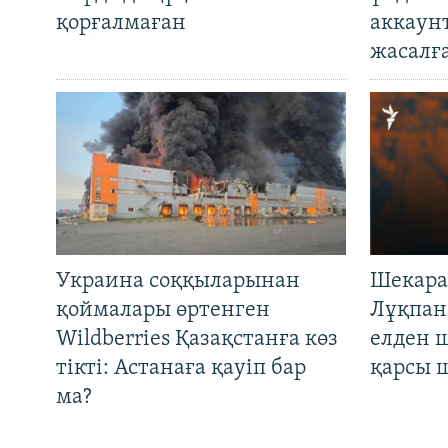
қорғалмаған
аккаун
жасалғ
Украина соққыларынан
Шекара
қоймалары өртенген
Лұқпан
Wildberries Қазақстанға көз
елден 
тікті: Астанаға қауіп бар
қарсы 
ма?