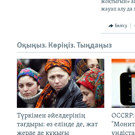
жоқтығын» ай
жауап алу да
Бөлісу
Оқыңыз. Көріңіз. Тыңдаңыз
Түркімен әйелдерінің
OCCRP:
тағдыры: өз елінде де, жат
"Монит
жерде де құқығы
үндіст