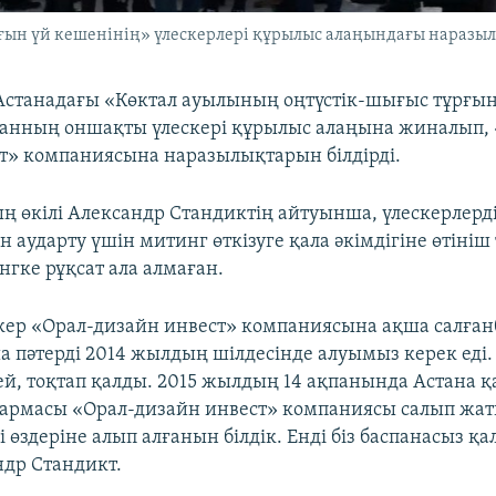
ын үй кешенінің» үлескерлері құрылыс алаңындағы наразылық
Астанадағы «Көктал ауылының оңтүстік-шығыс тұрғын
анның оншақты үлескері құрылыс алаңына жиналып, 
т» компаниясына наразылықтарын білдірді.
ң өкілі Александр Стандиктің айтуынша, үлескерлер
 аударту үшін митинг өткізуге қала әкімдігіне өтініш
нгке рұқсат ала алмаған.
ескер «Орал-дизайн инвест» компаниясына ақша салғанб
 пәтерді 2014 жылдың шілдесінде алуымыз керек еді. 
ей, тоқтап қалды. 2015 жылдың 14 ақпанында Астана 
армасы «Орал-дизайн инвест» компаниясы салып жатқ
і өздеріне алып алғанын білдік. Енді біз баспанасыз қ
ндр Стандикт.