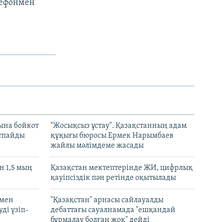
лефонмен
ына бойкот
"Жосықсыз ұстау". Қазақстанның адам
ртпайды
құқығы бюросы Ермек Нарымбаев
жайлы мәлімдеме жасады
 1,5 мың
Қазақстан мектептерінде ЖИ, цифрлық
қауіпсіздік пән ретінде оқытылады
 мен
"Қазақстан" арнасы сайлауалды
ді үзіп-
дебаттағы сауалнамада "ешқандай
бұрмалау болған жоқ" дейді