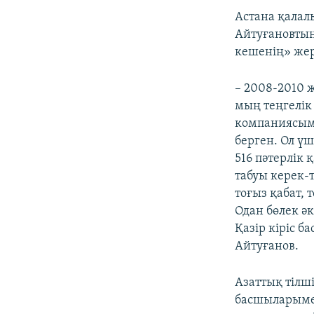
Астана қалал
Айтуғановтың
кешенің» жері
– 2008-2010 
мың теңгелік
компаниясыме
берген. Ол ү
516 пәтерлік 
табуы керек-т
тоғыз қабат, 
Одан бөлек әк
Қазір кіріс 
Айтуғанов.
Азаттық тілш
басшыларымен