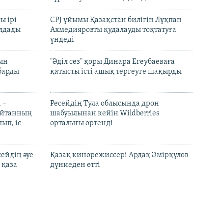
ы ірі
CPJ ұйымы Қазақстан билігін Лұқпан
лдады
Ахмедияровты қудалауды тоқтатуға
үндеді
рын
"Әділ сөз" қоры Динара Егеубаеваға
барды
қатысты істі ашық тергеуге шақырды
 –
Ресейдің Тула облысында дрон
шайтанның
шабуылынан кейін Wildberries
ып, іс
орталығы өртенді
ейдің әуе
Қазақ кинорежиссері Ардақ Әмірқұлов
 қаза
дүниеден өтті