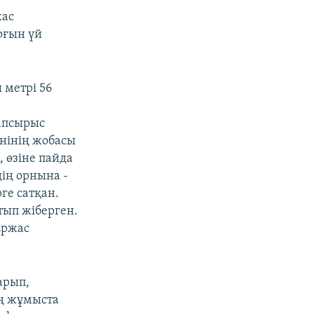
жас
рғын үй
 метрі 56
тапсырыс
енінің жобасы
, өзіне пайда
дің орнына -
ге сатқан.
атып жіберген.
Ержас
арып,
ың жұмыста