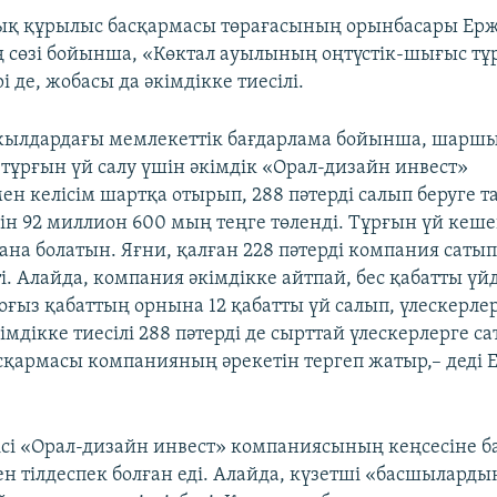
ық құрылыс басқармасы төрағасының орынбасары Ер
 сөзі бойынша, «Көктал ауылының оңтүстік-шығыс тұ
 де, жобасы да әкімдікке тиесілі.
жылдардағы мемлекеттік бағдарлама бойынша, шаршы
 тұрғын үй салу үшін әкімдік «Орал-дизайн инвест»
н келісім шартқа отырып, 288 пәтерді салып беруге 
шін 92 миллион 600 мың теңге төленді. Тұрғын үй кеш
қана болатын. Яғни, қалған 228 пәтерді компания сатып
і. Алайда, компания әкімдікке айтпай, бес қабатты үй
тоғыз қабаттың орнына 12 қабатты үй салып, үлескерлер
імдікке тиесілі 288 пәтерді де сырттай үлескерлерге с
басқармасы компанияның әрекетін тергеп жатыр,– деді 
ісі «Орал-дизайн инвест» компаниясының кеңсесіне б
 тілдеспек болған еді. Алайда, күзетші «басшылард