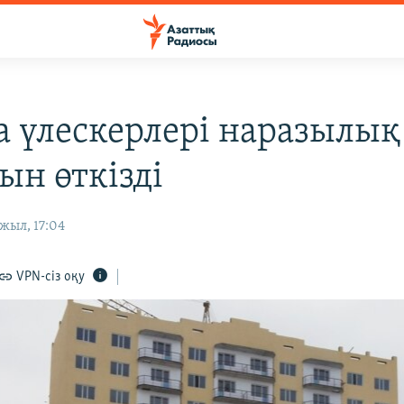
а үлескерлері наразылық
ын өткізді
жыл, 17:04
VPN-сіз оқу