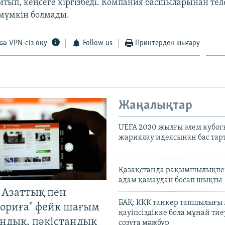
тып, кеңсеге кіргізбеді. Компания басшыларынан те
 мүмкін болмады.
VPN-сіз оқу
Follow us
Принтерден шығару
Жаңалықтар
UEFA 2030 жылғы әлем кубог
жариялау идеясынан бас та
Қазақстанда рақымшылықпен
адам қамаудан босап шықты
 Азаттық пен
БАҚ: КҚК танкер тапшылығы
ориға" фейк шағым
қауіпсіздікке бола мұнай тиеу
андық, пәкістандық
созуға мәжбүр