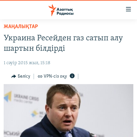
Accessibility
links
Skip
ЖАҢАЛЫҚТАР
to
ЖАҢАЛЫҚТАР
Украина Ресейден газ сатып алу
main
САЯСАТ
content
шартын білдірді
AZATTYQTV
Skip
to
1 сәуір 2015 жыл, 15:18
ҚАҢТАР ОҚИҒАСЫ
main
АДАМ ҚҰҚЫҚТАРЫ
Бөлісу
VPN-сіз оқу
Navigation
Skip
ӘЛЕУМЕТ
to
ӘЛЕМ
Search
АРНАЙЫ ЖОБАЛАР
Русский