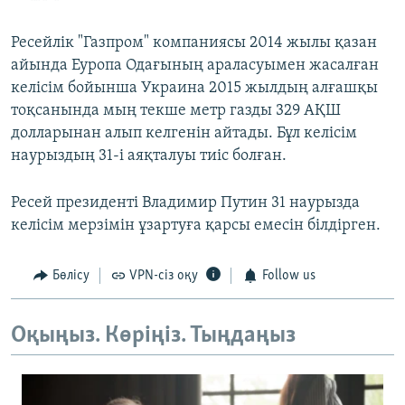
Ресейлік "Газпром" компаниясы 2014 жылы қазан
айында Еуропа Одағының араласуымен жасалған
келісім бойынша Украина 2015 жылдың алғашқы
тоқсанында мың текше метр газды 329 АҚШ
долларынан алып келгенін айтады. Бұл келісім
наурыздың 31-і аяқталуы тиіс болған.
Ресей президенті Владимир Путин 31 наурызда
келісім мерзімін ұзартуға қарсы емесін білдірген.
Бөлісу
VPN-сіз оқу
Follow us
Оқыңыз. Көріңіз. Тыңдаңыз