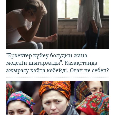
"Еркектер күйеу болудың жаңа
моделін шығармады". Қазақстанда
ажырасу қайта көбейді. Оған не себеп?