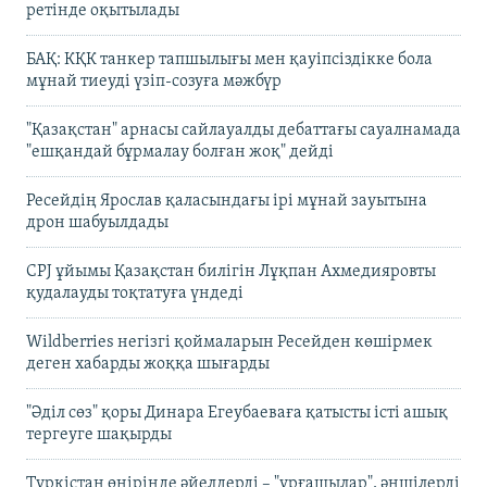
ретінде оқытылады
БАҚ: КҚК танкер тапшылығы мен қауіпсіздікке бола
мұнай тиеуді үзіп-созуға мәжбүр
"Қазақстан" арнасы сайлауалды дебаттағы сауалнамада
"ешқандай бұрмалау болған жоқ" дейді
Ресейдің Ярослав қаласындағы ірі мұнай зауытына
дрон шабуылдады
CPJ ұйымы Қазақстан билігін Лұқпан Ахмедияровты
қудалауды тоқтатуға үндеді
Wildberries негізгі қоймаларын Ресейден көшірмек
деген хабарды жоққа шығарды
"Әділ сөз" қоры Динара Егеубаеваға қатысты істі ашық
тергеуге шақырды
Түркістан өңірінде әйелдерді – "ұрғашылар", әншілерді