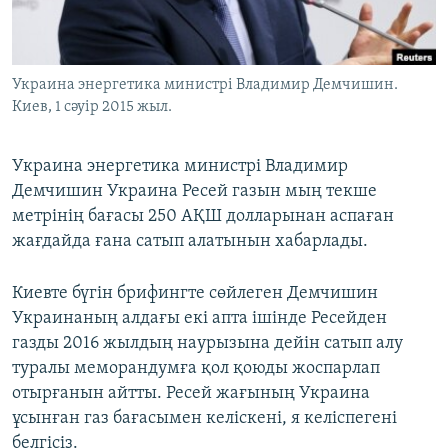
ЖАЗЫЛЫҢЫЗ
Украина энергетика министрі Владимир Демчишин.
Киев, 1 сәуір 2015 жыл.
Басқа тілдерде
Украина энергетика министрі Владимир
Демчишин Украина Ресей газын мың текше
метрінің бағасы 250 АҚШ долларынан аспаған
жағдайда ғана сатып алатынын хабарлады.
Киевте бүгін брифингте сөйлеген Демчишин
Украинаның алдағы екі апта ішінде Ресейден
газды 2016 жылдың наурызына дейін сатып алу
туралы меморандумға қол қоюды жоспарлап
отырғанын айтты. Ресей жағының Украина
ұсынған газ бағасымен келіскені, я келіспегені
белгісіз.