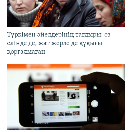
Түркімен әйелдерінің тағдыры: өз
елінде де, жат жерде де құқығы
қорғалмаған