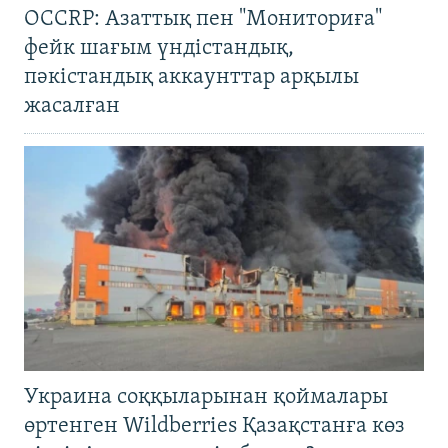
OCCRP: Азаттық пен "Мониториға"
фейк шағым үндістандық,
пәкістандық аккаунттар арқылы
жасалған
Украина соққыларынан қоймалары
өртенген Wildberries Қазақстанға көз