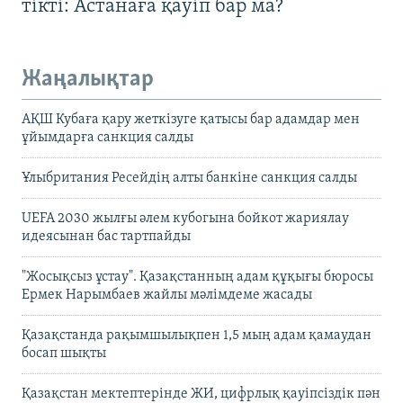
тікті: Астанаға қауіп бар ма?
Жаңалықтар
АҚШ Кубаға қару жеткізуге қатысы бар адамдар мен
ұйымдарға санкция салды
Ұлыбритания Ресейдің алты банкіне санкция салды
UEFA 2030 жылғы әлем кубогына бойкот жариялау
идеясынан бас тартпайды
"Жосықсыз ұстау". Қазақстанның адам құқығы бюросы
Ермек Нарымбаев жайлы мәлімдеме жасады
Қазақстанда рақымшылықпен 1,5 мың адам қамаудан
босап шықты
Қазақстан мектептерінде ЖИ, цифрлық қауіпсіздік пән