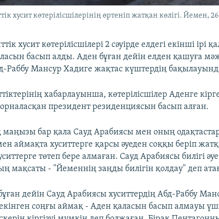
ік хусит көтерілісшілерінің өртеніп жатқан көлігі. Йемен, 26
ік хусит көтерілісшілері 2 сәуірде елдегі екінші ірі қа
аласын басып алды. Аден бұған дейін елден қашуға мә
д-Раббу Мансур Хадиге жақтас күштердің бақылауында
тіктерінің хабарлауынша, көтерілісшілер Аденге кірг
орналасқан президент резиденциясын басып алған.
 маңызы бар қала Сауд Арабиясы мен оның одақтас
ен аймақта хуситтерге қарсы әуеден соққы беріп жат
ситтерге төтеп бере алмаған. Сауд Арабиясы билігі ә
ң мақсаты - "Йеменнің заңды билігін қолдау" деп ата
ұған дейін Сауд Арабиясы хуситтердің Абд-Раббу Ман
екінген соңғы аймақ - Аден қаласын басып алмауы ү
скерін кіргізуі мүмкін деп болжаған. Бірақ Пентагон