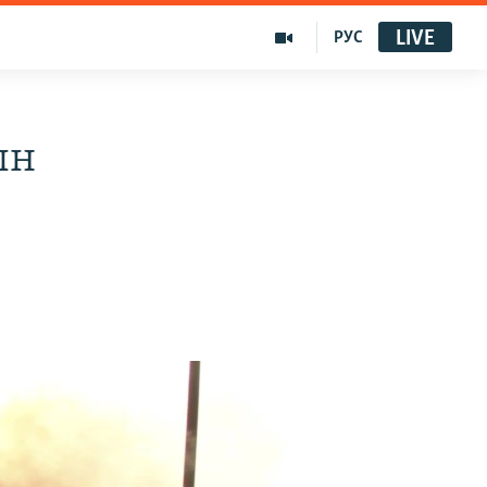
LIVE
РУС
ын