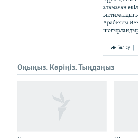
атамаған өкі
ықтималдығы 
Арабиясы Йем
шоғырландыр
Бөлісу
Оқыңыз. Көріңіз. Тыңдаңыз
Русский
ЖАЗЫЛЫҢЫЗ