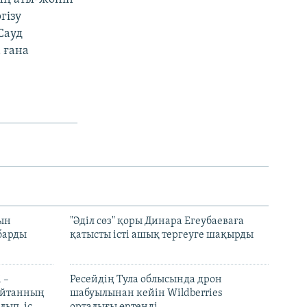
гізу
Сауд
 ғана
рын
"Әділ сөз" қоры Динара Егеубаеваға
барды
қатысты істі ашық тергеуге шақырды
 –
Ресейдің Тула облысында дрон
шайтанның
шабуылынан кейін Wildberries