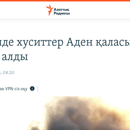
де хуситтер Аден қалас
 алды
л, 08:20
VPN-сіз оқу