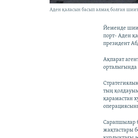
Аден қаласын басып алмақ болған шиитт
Йеменде шиитт
порт- Аден қ
президент Аб
Ақпарат агент
орталығында 
Стратегиялық
тың қолдауым
қарамастан ху
операциясыны
Сарапшылар б
жақтастары б
құрлықтағы ә