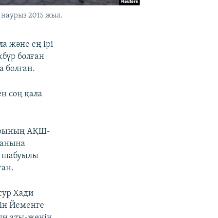
 наурыз 2015 жыл.
ла және ең ірі
жбүр болған
 болған.
ен соң қала
тарының АҚШ-
қанына
уе шабуылы
ған.
сур Хади
шін Йеменге
ның аты-жөнін