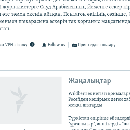
лі журналистерге Сауд Арабиясының Йеменге әскер кір
өте төмен екенін айтқан. Пентагон өкілінің сөзінше, 
енмен шекарасына әскерін тек қорғаныс мақсатында
ған.
VPN-сіз оқу
Follow us
Принтерден шығару
Жаңалықтар
Wildberries негізгі қоймала
Ресейден көшірмек деген ха
жоққа шығарды
Түркістан өңірінде әйелдерді
"ұрғашылар", әншілерді – "