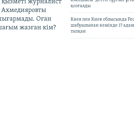
азаншысы" деген тұрғын ұста
 қызметі журналист
қозғалды
 Ахмедияровты
шығармады. Оған
Киев пен Киев облысында Рес
шабуылынан кемінде 17 адам
шағым жазған кім?
тапқан
Журналист Динара Егеубаева
қылмыстық іс қозғалғанын а
Полиция түсініктеме бермеді
Путин елден кеткен ресейлі
құқығын шектейтін заңға қо
Қазақстанның сауда министр
кәсіпкерлерге отандық
маркетплейстерге басымдық
бала туасың?":
жайлы кеңес айтты
қ Азияда чайлдфри-
рге қалай қарайды?
Қазақстанға шетелдіктерді 
рұқсатпен кіргізу жобасы та
ұсынылды