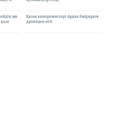
лып, іс
орталығы өртенді
ейдің әуе
Қазақ кинорежиссері Ардақ Әмірқұлов
 қаза
дүниеден өтті
 үстінен
Ресей жағында соғысқан 51 елдің
йтты.
азаматтары Украинада тұтқында отыр
ктердің
АҚШ Ресейдің құрлықтағы әскеріне
л қойды
қарсы санкция енгізді
і
Ресейлік шенеунік Мәскеу мен Астана
маркетплейстерді біріктірмек дейді
 беру
электронды
Қазақстан мұнайын КҚК
лқыға
терминалынан танкерге тиеу қайта
жалғасты – медиа