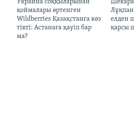
Украина соққыларынан
Шекара
қоймалары өртенген
Лұқпан
Wildberries Қазақстанға көз
елден 
Басқа тілдерде
тікті: Астанаға қауіп бар
қарсы 
ма?
Сот Ермек Нарымбаевты екі
"Қашан 
жарым жылға қамап,
Орталы
қоғамдық-саяси қызметпен
әйелде
айналысуына тыйым салды