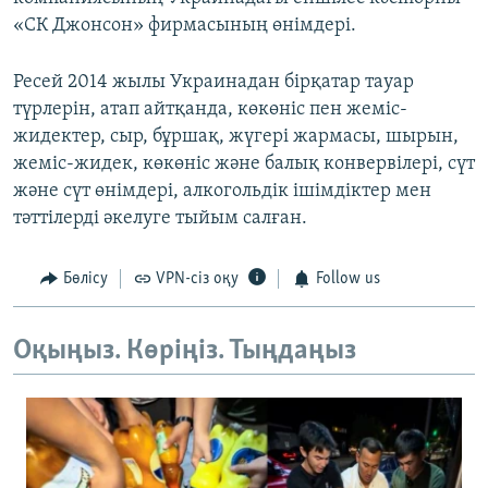
«СК Джонсон» фирмасының өнімдері.
Ресей 2014 жылы Украинадан бірқатар тауар
түрлерін, атап айтқанда, көкөніс пен жеміс-
жидектер, сыр, бұршақ, жүгері жармасы, шырын,
жеміс-жидек, көкөніс және балық конвервілері, сүт
және сүт өнімдері, алкогольдік ішімдіктер мен
тәттілерді әкелуге тыйым салған.
Бөлісу
VPN-сіз оқу
Follow us
Оқыңыз. Көріңіз. Тыңдаңыз