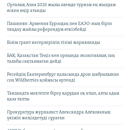
Орталық Азия 2025 жылы әлемде туризм ең жылдам
өскен өңір атанды
Пашинян: Армения Еуроодақ пен ЕАЭО-ның бірін
таңдау жайлы референдум өткізбейді
Білім грант иегерлерінің тізімі жарияланды
БАҚ: Қазақстан Теңіз кен орнында экологиялық заң
талабы сақталмаған дейді
Ресейдің Екатеринбург қаласында дрон шабуылынан
соң Wildberries қоймасы өртенді
Таиландта мектепте біреу қарудан оқ атып, алты адам
қаза тапты
Прокуратура журналист Александра Алёхованың
үкімін жеңілдетуді сұраған