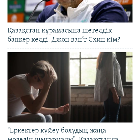
Қазақстан құрамасына шетелдік
бапкер келді. Джон ван’т Схип кім?
"Еркектер күйеу болудың жаңа
моделін шығармады". Қазақстанда