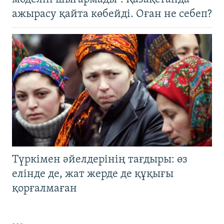
ажырасу қайта көбейді. Оған не себеп?
Түркімен әйелдерінің тағдыры: өз
елінде де, жат жерде де құқығы
қорғалмаған