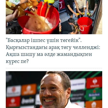
"Басқалар ішпес үшін төгейік".
Қырғызстандағы арақ төгу челленджі:
Ақша шашу ма әлде жамандықпен
күрес пе?