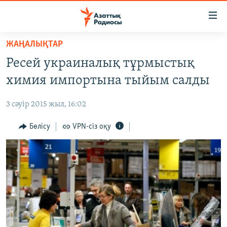
Accessibility
links
Skip
ЖАҢАЛЫҚТАР
to
ЖАҢАЛЫҚТАР
Ресей украиналық тұрмыстық
main
САЯСАТ
content
химия импортына тыйым салды
AZATTYQTV
Skip
to
3 сәуір 2015 жыл, 16:02
ҚАҢТАР ОҚИҒАСЫ
main
АДАМ ҚҰҚЫҚТАРЫ
Бөлісу
VPN-сіз оқу
Navigation
Skip
ӘЛЕУМЕТ
to
ӘЛЕМ
Search
АРНАЙЫ ЖОБАЛАР
Русский