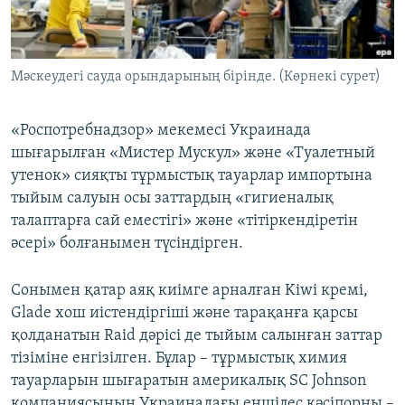
ЖАЗЫЛЫҢЫЗ
Мәскеудегі сауда орындарының бірінде. (Көрнекі сурет)
Басқа тілдерде
«Роспотребнадзор» мекемесі Украинада
шығарылған «Мистер Мускул» және «Туалетный
утенок» сияқты тұрмыстық тауарлар импортына
тыйым салуын осы заттардың «гигиеналық
талаптарға сай еместігі» және «тітіркендіретін
әсері» болғанымен түсіндірген.
Сонымен қатар аяқ киімге арналған Kiwi кремі,
Glade хош иістендіргіші және тарақанға қарсы
қолданатын Raid дәрісі де тыйым салынған заттар
тізіміне енгізілген. Бұлар – тұрмыстық химия
тауарларын шығаратын америкалық SC Johnson
компаниясының Украинадағы еншілес кәсіпорны –