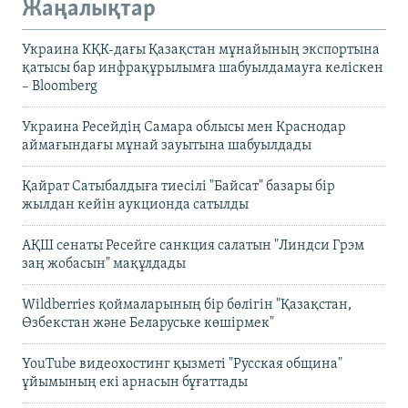
Жаңалықтар
Украина КҚК-дағы Қазақстан мұнайының экспортына
қатысы бар инфрақұрылымға шабуылдамауға келіскен
– Bloomberg
Украина Ресейдің Самара облысы мен Краснодар
аймағындағы мұнай зауытына шабуылдады
Қайрат Сатыбалдыға тиесілі "Байсат" базары бір
жылдан кейін аукционда сатылды
АҚШ сенаты Ресейге санкция салатын "Линдси Грэм
заң жобасын" мақұлдады
Wildberries қоймаларының бір бөлігін "Қазақстан,
Өзбекстан және Беларуське көшірмек"
YouTube видеохостинг қызметі "Русская община"
ұйымының екі арнасын бұғаттады