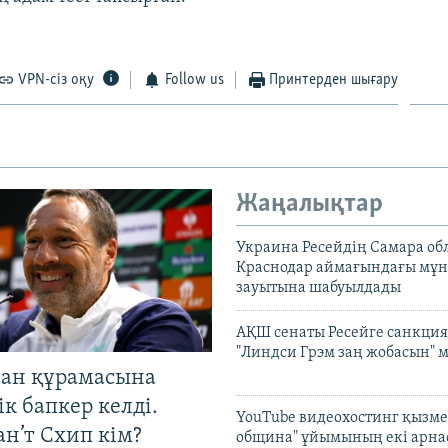
VPN-сіз оқу
Follow us
Принтерден шығару
Жаңалықтар
Украина Ресейдің Самара об
Краснодар аймағындағы мұ
зауытына шабуылдады
АҚШ сенаты Ресейге санкция
"Линдси Грэм заң жобасын" 
тан құрамасына
к бапкер келді.
YouTube видеохостинг қызмет
н’т Схип кім?
община" ұйымының екі арн