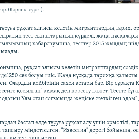
р. (Көрнекі сурет).
тұруға рұқсат алғысы келетін мигранттардың тарих, ор
сыратын тест сынақтарының күрделі, жаңа нұсқалар
асылымының хабарлауынша, тесттер 2015 жылдың шіл
нылады.
ойынша, рұқсат алғысы келетін мигранттардың сөзді
де1250 сөз болуы тиіс. Жаңа нұсқада тарихқа қатысты
ген. Олардың кейбірінің саяси астары бар. Бір сұрақт
сейге қосылған" аймақ деп көрсету қажет. Тестте бұғ
т одағын Ұлы отан соғысында жеңіске жеткізген адам"
тардан бастап елде тұруға рұқсат алу үшін орыс тілі, т
т тапсыру міндеттелген. "Известия" дерегі бойынша, о
ң адам тест тапсырған.