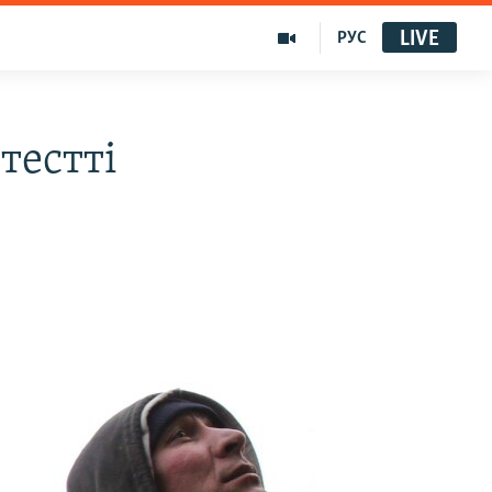
LIVE
РУС
тестті