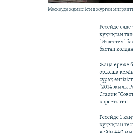
Мәскеуде жұмыс істеп жүрген мигрантта
Ресейде елде 
құқықтан тап
"Известия" б
бастап қолда
Жаңа ереже б
орысша кемін
сұрақ енгізіл
"2014 жылы Ре
Сталин "Сове
көрсетілген.
Ресейде 1 қаң
құқықтан тес
дейін 440 мы