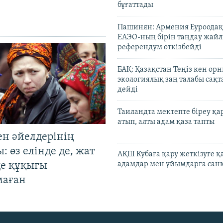
бұғаттады
Пашинян: Армения Еуроодақ
ЕАЭО-ның бірін таңдау жай
референдум өткізбейді
БАҚ: Қазақстан Теңіз кен ор
экологиялық заң талабы сақ
дейді
Таиландта мектепте біреу қа
атып, алты адам қаза тапты
ен әйелдерінің
: өз елінде де, жат
АҚШ Кубаға қару жеткізуге қ
де құқығы
адамдар мен ұйымдарға сан
маған