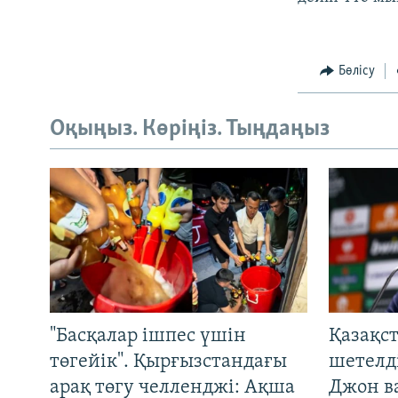
Бөлісу
Оқыңыз. Көріңіз. Тыңдаңыз
"Басқалар ішпес үшін
Қазақс
төгейік". Қырғызстандағы
шетелді
арақ төгу челленджі: Ақша
Джон ва