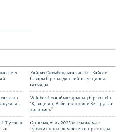
лысы мен
Қайрат Сатыбалдыға тиесілі "Байсат"
най
базары бір жылдан кейін аукционда
сатылды
 салатын
Wildberries қоймаларының бір бөлігін
мақұлдады
"Қазақстан, Өзбекстан және Беларуське
көшірмек"
і "Русская
Орталық Азия 2025 жылы әлемде
асын
туризм ең жылдам өскен өңір атанды