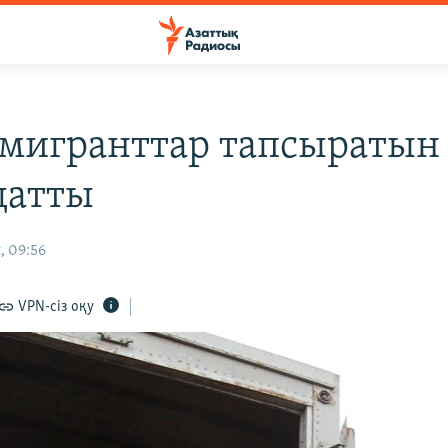
 мигранттар тапсыратын 
датты
, 09:56
VPN-сіз оқу