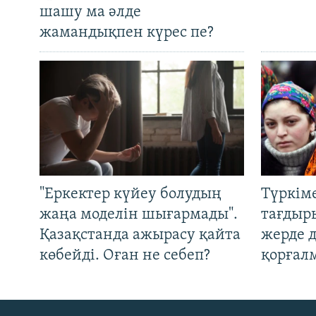
шашу ма әлде
жамандықпен күрес пе?
"Еркектер күйеу болудың
Түркім
жаңа моделін шығармады".
тағдыры
Қазақстанда ажырасу қайта
жерде 
көбейді. Оған не себеп?
қорғал