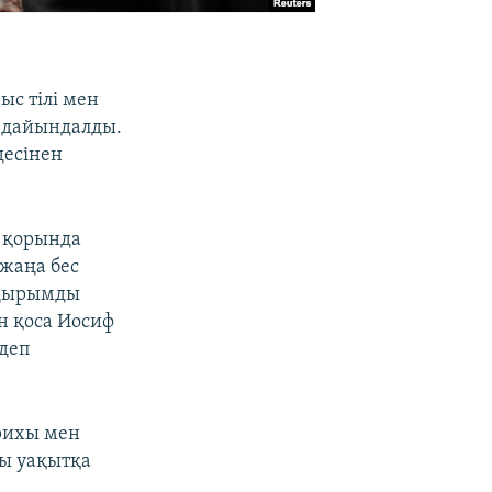
ыс тілі мен
ы дайындалды.
десінен
к қорында
 жаңа бес
а Қырымды
ан қоса Иосиф
 деп
арихы мен
сы уақытқа