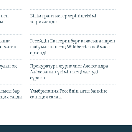
 пен
Білім грант иегерлерінің тізімі
лы
жарияланды
нында
Ресейдің Екатеринбург қаласында дрон
талмаған
шабуылынан соң Wildberries қоймасы
өртенді
рудан оқ
Прокуратура журналист Александра
Алёхованың үкімін жеңілдетуді
сұраған
атысы бар
Ұлыбритания Ресейдің алты банкіне
кция салды
санкция салды