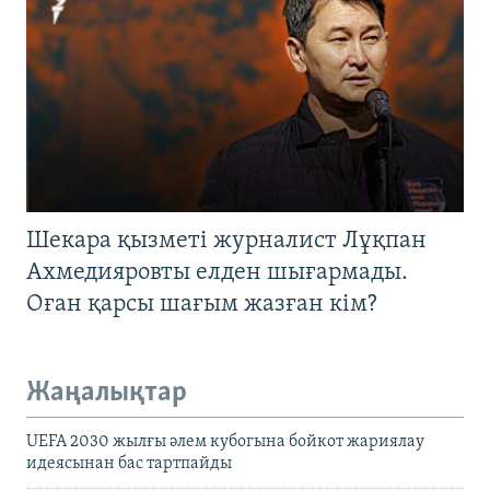
Шекара қызметі журналист Лұқпан
Ахмедияровты елден шығармады.
Оған қарсы шағым жазған кім?
Жаңалықтар
UEFA 2030 жылғы әлем кубогына бойкот жариялау
идеясынан бас тартпайды