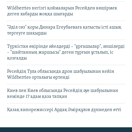
Wildberries негізгі қоймаларын Ресейден көшірмек
деген хабарды жоққа шығарды
"Әділ сөз" қоры Динара Егеубаеваға қатысты істі ашық
тергеуге шақырды
Түркістан өңірінде әйелдерді – "ұрғашылар", әншілерді
– "шайтанның жаршысы" деген тұрғын ұсталып, іс
қозғалды
Ресейдің Тула облысында дрон шабуылынан кейін
Wildberries орталығы өртенді
Киев пен Киев облысында Ресейдің әуе шабуылынан
кемінде 17 адам қаза тапқан
Қазақ кинорежиссері Ардақ Әмірқұлов дүниеден өтті