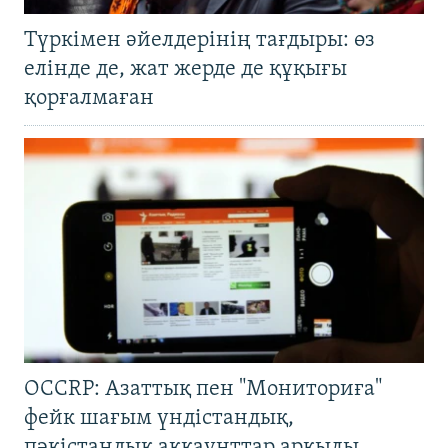
Түркімен әйелдерінің тағдыры: өз
елінде де, жат жерде де құқығы
қорғалмаған
OCCRP: Азаттық пен "Мониториға"
фейк шағым үндістандық,
пәкістандық аккаунттар арқылы