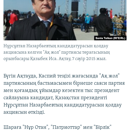
ЖАЗЫЛЫҢЫЗ
Басқа тілдерде
Нұрсұлтан Назарбаевтың кандидатурасын қолдау
акциясына келген "Ақ жол" партиясы төрағасының
орынбасары Қазыбек Иса. Ақтау, 7 сәуір 2015 жыл.
Бүгін Ақтауда, Каспий теңізі жағасында "Ақ жол"
партиясының бастамасымен бірнеше саяси партия
мен қоғамдық ұйымдар кезектен тыс президент
сайлауына кандидат, Қазақстан президенті
Нұрсұлтан Назарбаевтың кандидатурасын қолдау
акциясын өткізді.
Шараға "Нұр Отан", "Патриоттар" мен "Бірлік"