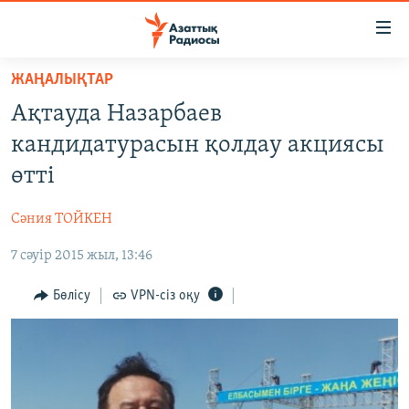
Accessibility
links
Skip
ЖАҢАЛЫҚТАР
to
ЖАҢАЛЫҚТАР
Ақтауда Назарбаев
main
САЯСАТ
content
кандидатурасын қолдау акциясы
AZATTYQTV
Skip
өтті
to
ҚАҢТАР ОҚИҒАСЫ
main
Сәния ТОЙКЕН
АДАМ ҚҰҚЫҚТАРЫ
Navigation
Skip
7 сәуір 2015 жыл, 13:46
ӘЛЕУМЕТ
to
ӘЛЕМ
Бөлісу
VPN-сіз оқу
Search
АРНАЙЫ ЖОБАЛАР
Русский