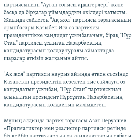
партиясының, "Ауған соғысы ардагерлері" және
басқа да бірқатар ұйымдардың өкілдері қатысты.
Жиында сөйлеген "Ақ жол" партиясы төрағасының
орынбасары Қазыбек Иса өз партиясы
президенттікке кандидат ұсынбағанын, бірақ "Нұр
Отан" партиясы ұсынған Назарбаевтың
кандидатурасын қолдау туралы аймақтарда
шаралар өткізіп жатқанын айтты.
"Ақ жол" партиясы наурыз айында өткен съезінде
Қазақстан президентін кезектен тыс сайлауға өз
кандидатын ұсынбай, "Нұр Отан" партиясынан
ұсынылған президент Нұрсұлтан Назарбаевтың
кандидатурасын қолдайтын мәлімдеген.
Мұның алдында партия төрағасы Азат Перуашев
«Прагматиктер мен реалистер партиясы ретінде
біз кейбір партиялардың өз кандидаттарын елбасы