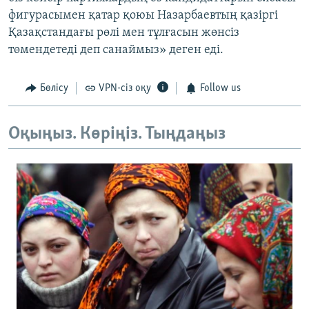
фигурасымен қатар қоюы Назарбаевтың қазіргі
Қазақстандағы рөлі мен тұлғасын жөнсіз
төмендетеді деп санаймыз» деген еді.
Бөлісу
VPN-сіз оқу
Follow us
Оқыңыз. Көріңіз. Тыңдаңыз