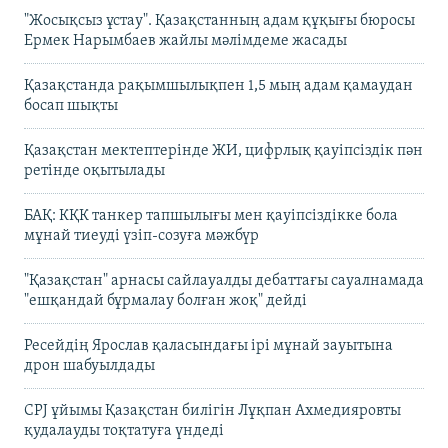
"Жосықсыз ұстау". Қазақстанның адам құқығы бюросы
Ермек Нарымбаев жайлы мәлімдеме жасады
Қазақстанда рақымшылықпен 1,5 мың адам қамаудан
босап шықты
Қазақстан мектептерінде ЖИ, цифрлық қауіпсіздік пән
ретінде оқытылады
БАҚ: КҚК танкер тапшылығы мен қауіпсіздікке бола
мұнай тиеуді үзіп-созуға мәжбүр
"Қазақстан" арнасы сайлауалды дебаттағы сауалнамада
"ешқандай бұрмалау болған жоқ" дейді
Ресейдің Ярослав қаласындағы ірі мұнай зауытына
дрон шабуылдады
CPJ ұйымы Қазақстан билігін Лұқпан Ахмедияровты
қудалауды тоқтатуға үндеді