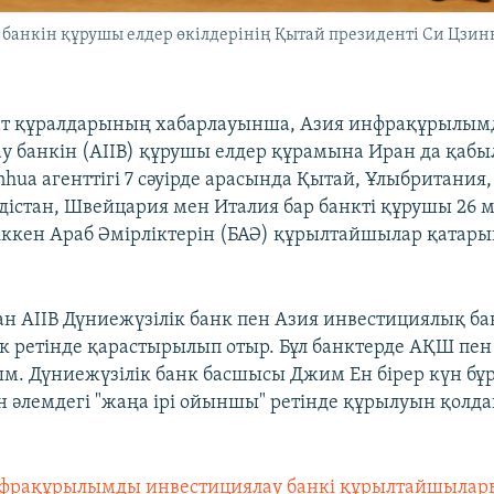
нкін құрушы елдер өкілдерінің Қытай президенті Си Цзиньп
ат құралдарының хабарлауынша, Азия инфрақұрылы
у банкін (AIIB) құрушы елдер құрамына Иран да қабы
hua агенттігі 7 сәуірде арасында Қытай, Ұлыбритания
дістан, Швейцария мен Италия бар банкті құрушы 26 
іккен Араб Әмірліктерін (БАӘ) құрылтайшылар қатарын
н AIIB Дүниежүзілік банк пен Азия инвестициялық ба
нк ретінде қарастырылып отыр. Бұл банктерде АҚШ п
сым. Дүниежүзілік банк басшысы Джим Ен бірер күн бұ
 әлемдегі "жаңа ірі ойыншы" ретінде құрылуын қол
фрақұрылымды инвестициялау банкі құрылтайшыла