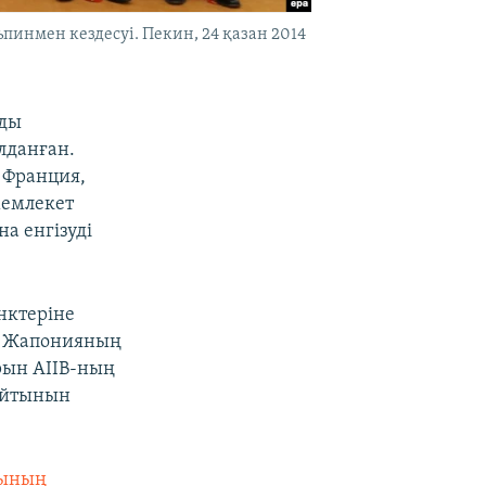
инмен кездесуі. Пекин, 24 қазан 2014
мды
лданған.
, Франция,
мемлекет
а енгізуді
нктеріне
ен Жапонияның
рын AIIB-ның
дайтынын
рының