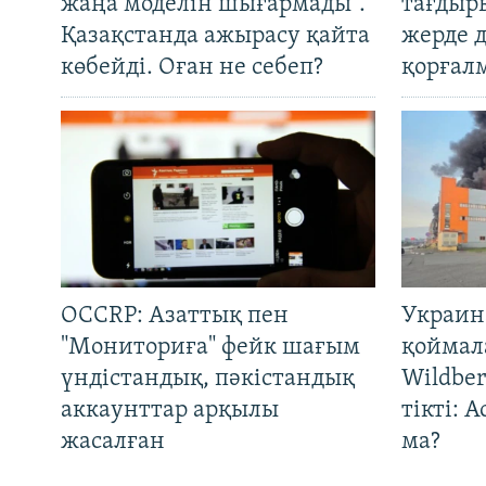
жаңа моделін шығармады".
тағдыры
Қазақстанда ажырасу қайта
жерде 
көбейді. Оған не себеп?
қорғал
OCCRP: Азаттық пен
Украин
"Мониториға" фейк шағым
қоймал
үндістандық, пәкістандық
Wildber
аккаунттар арқылы
тікті: 
жасалған
ма?