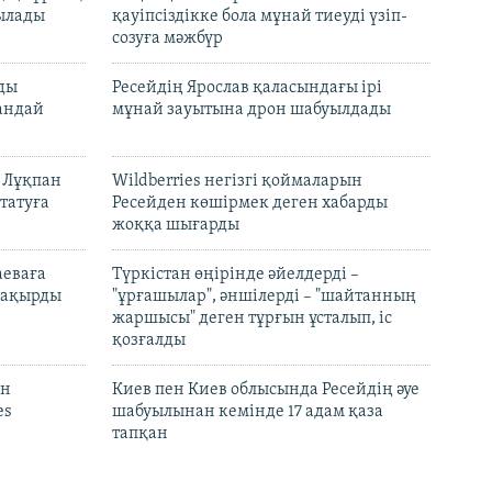
тылады
қауіпсіздікке бола мұнай тиеуді үзіп-
созуға мәжбүр
лды
Ресейдің Ярослав қаласындағы ірі
андай
мұнай зауытына дрон шабуылдады
н Лұқпан
Wildberries негізгі қоймаларын
татуға
Ресейден көшірмек деген хабарды
жоққа шығарды
аеваға
Түркістан өңірінде әйелдерді –
 шақырды
"ұрғашылар", әншілерді – "шайтанның
жаршысы" деген тұрғын ұсталып, іс
қозғалды
он
Киев пен Киев облысында Ресейдің әуе
es
шабуылынан кемінде 17 адам қаза
тапқан