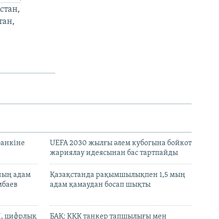
стан,
тан,
банкіне
UEFA 2030 жылғы әлем кубогына бойкот
жариялау идеясынан бас тартпайды
нның адам
Қазақстанда рақымшылықпен 1,5 мың
мбаев
адам қамаудан босап шықты
И, цифрлық
БАҚ: КҚК танкер тапшылығы мен