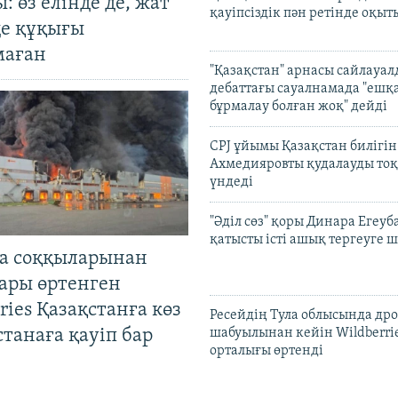
: өз елінде де, жат
қауіпсіздік пән ретінде оқы
де құқығы
маған
"Қазақстан" арнасы сайлауа
дебаттағы сауалнамада "ешқ
бұрмалау болған жоқ" дейді
CPJ ұйымы Қазақстан билігі
Ахмедияровты қудалауды тоқ
үндеді
"Әділ сөз" қоры Динара Егеуб
қатысты істі ашық тергеуге
а соққыларынан
ары өртенген
ries Қазақстанға көз
Ресейдің Тула облысында др
Астанаға қауіп бар
шабуылынан кейін Wildberri
орталығы өртенді