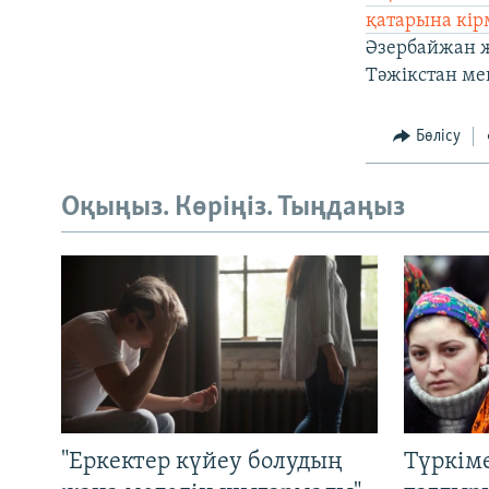
қатарына кір
Әзербайжан ж
Тәжікстан ме
Бөлісу
Оқыңыз. Көріңіз. Тыңдаңыз
"Еркектер күйеу болудың
Түркім