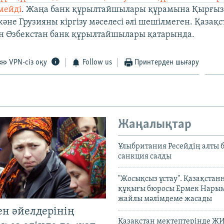
мейді
. Жаңа банк құрылтайшылары құрамына Қырғыз
әне Грузияны кіргізу мәселесі әлі шешілмеген. Қазақс
н Өзбекстан банк құрылтайшылары қатарында.
VPN-сіз оқу
Follow us
Принтерден шығару
Жаңалықтар
Ұлыбритания Ресейдің алты 
санкция салды
"Жосықсыз ұстау". Қазақста
құқығы бюросы Ермек Нары
жайлы мәлімдеме жасады
ен әйелдерінің
Қазақстан мектептерінде Ж