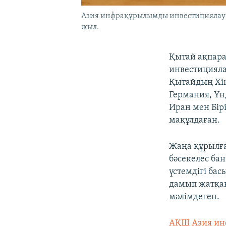
Азия инфрақұрылымды инвестициялау ба
жыл.
Қытай ақпар
инвестицияла
Қытайдың Xin
Германия, Үн
Иран мен Бір
мақұлдаған.
Жаңа құрылға
бәсекелес ба
үстемдігі ба
дамып жатқан
мәлімдеген.
АҚШ Азия ин