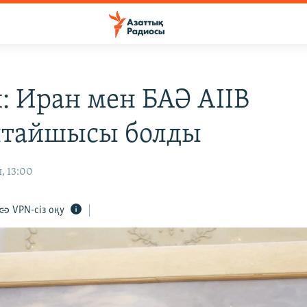
: Иран мен БАӘ AIIB
лтайшысы болды
, 13:00
VPN-сіз оқу