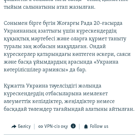
тыйым салынатыны атап жазылған.
Сонымен бірге бүгін Жоғарғы Рада 20-ғасырда
Украинаның азаттығы үшін күрескендердің
құқықтық мәртебесі және оларға құрмет таныту
туралы заң жобасын мақұлдаған. Ондай
күрескерлер қатарындағы көптеген әскери, саяси
және басқа ұйымдардың арасында «Украина
көтерілісшілер армиясы» да бар.
Құжатта Украина тәуелсіздігі жолында
күрескендердің отбасыларына мемлекет
әлеуметтік кепілдіктер, жеңілдіктер немесе
басқадай төлемдер тағайындай алатыны айтылған.
Бөлісу
VPN-сіз оқу
Follow us