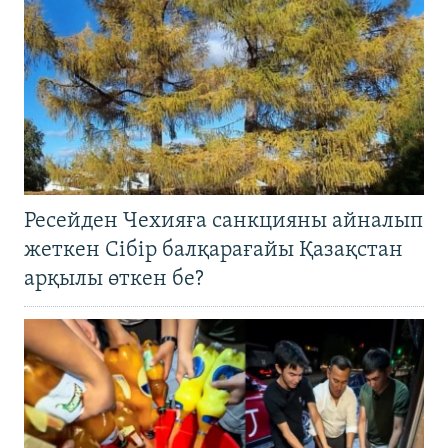
Ресейден Чехияға санкцияны айналып
жеткен Сібір балқарағайы Қазақстан
арқылы өткен бе?