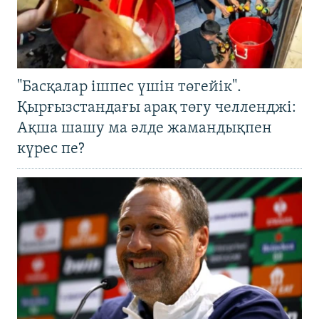
"Басқалар ішпес үшін төгейік".
Қырғызстандағы арақ төгу челленджі:
Ақша шашу ма әлде жамандықпен
күрес пе?