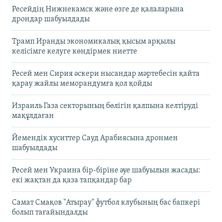
Ресейдің Нижнекамск және өзге де қалаларына
дрондар шабуылдады
Трамп Иранды экономикалық қысым арқылы
келісімге келуге көндірмек ниетте
Ресей мен Сирия әскери нысандар мәртебесін қайта
қарау жайлы меморандумға қол қойды
Израиль Газа секторының бөлігін қалпына келтіруді
мақұлдаған
Йемендік хуситтер Сауд Арабиясына дронмен
шабуылдады
Ресей мен Украина бір-біріне әуе шабуылын жасады:
екі жақтан да қаза тапқандар бар
Самат Смақов "Атырау" футбол клубының бас бапкері
болып тағайындалды