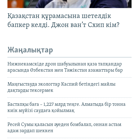
Қазақстан құрамасына шетелдік
бапкер келді. Джон ван’т Схип кім?
Жаңалықтар
Нижнекамскіде дрон шабуылынан қаза тапқандар
арасында Өзбекстан мен Тәжікстан азаматтары бар
Маңғыстауда экологтар Каспий бетіндегі майлы
дақтарды тексермек
Бастапқы баға – 1,227 млрд теңге. Алматыда бір тонна
киік мүйізі саудаға қойылмақ
Ресей Сумы қаласын әуеден бомбалап, оннан астам
адам зардап шеккен