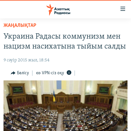
Accessibility
links
Skip
ЖАҢАЛЫҚТАР
to
ЖАҢАЛЫҚТАР
Украина Радасы коммунизм мен
main
САЯСАТ
content
нацизм насихатына тыйым салды
AZATTYQTV
Skip
to
9 сәуір 2015 жыл, 18:54
ҚАҢТАР ОҚИҒАСЫ
main
АДАМ ҚҰҚЫҚТАРЫ
Бөлісу
VPN-сіз оқу
Navigation
Skip
ӘЛЕУМЕТ
to
ӘЛЕМ
Search
АРНАЙЫ ЖОБАЛАР
Русский