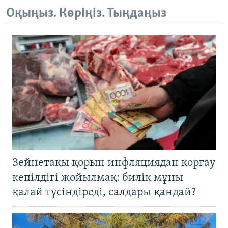
Оқыңыз. Көріңіз. Тыңдаңыз
Зейнетақы қорын инфляциядан қорғау
кепілдігі жойылмақ: билік мұны
қалай түсіндіреді, салдары қандай?