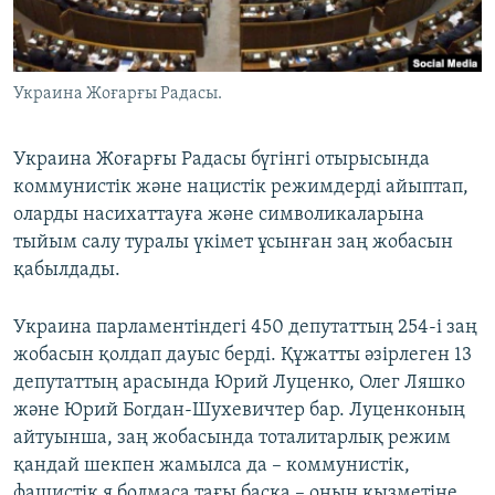
ЖАЗЫЛЫҢЫЗ
Украина Жоғарғы Радасы.
Басқа тілдерде
Украина Жоғарғы Радасы бүгінгі отырысында
коммунистік және нацистік режимдерді айыптап,
оларды насихаттауға және символикаларына
тыйым салу туралы үкімет ұсынған заң жобасын
қабылдады.
Украина парламентіндегі 450 депутаттың 254-і заң
жобасын қолдап дауыс берді. Құжатты әзірлеген 13
депутаттың арасында Юрий Луценко, Олег Ляшко
және Юрий Богдан-Шухевичтер бар. Луценконың
айтуынша, заң жобасында тоталитарлық режим
қандай шекпен жамылса да – коммунистік,
фашистік я болмаса тағы басқа – оның қызметіне