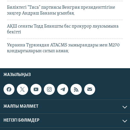
Биліктегі "Тиса" партиясы Венгрия президенттігіне
заңгер Андраш Баканы ұсынбақ
АҚШ сенаты Тодд Бланшты бас прокурор лауазымына
бекітті
Украина Түркиядан ATACMS зымырандары мен M270
қондырғыларын сатып алмақ
ЖАЗЫЛЫҢЫЗ
ЖАЛПЫ МӘЛІМЕТ
НЕГІЗГІ БӨЛІМДЕР