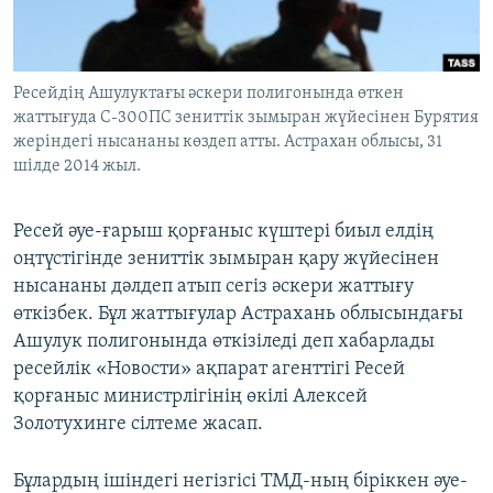
ЖАЗЫЛЫҢЫЗ
Ресейдің Ашулуктағы әскери полигонында өткен
жаттығуда С-300ПС зениттік зымыран жүйесінен Бурятия
Басқа тілдерде
жеріндегі нысананы көздеп атты. Астрахан облысы, 31
шілде 2014 жыл.
Ресей әуе-ғарыш қорғаныс күштері биыл елдің
оңтүстігінде зениттік зымыран қару жүйесінен
нысананы дәлдеп атып сегіз әскери жаттығу
өткізбек. Бұл жаттығулар Астрахань облысындағы
Ашулук полигонында өткізіледі деп хабарлады
ресейлік «Новости» ақпарат агенттігі Ресей
қорғаныс министрлігінің өкілі Алексей
Золотухинге сілтеме жасап.
Бұлардың ішіндегі негізгісі ТМД-ның біріккен әуе-