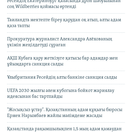
Ресейдің Екатеринбург қаласында дрон шабуылынан
соң Wildberries қоймасы өртенді
Таиландта мектепте біреу қарудан оқ атып, алты адам
қаза тапты
Прокуратура журналист Александра Алёхованың
үкімін жеңілдетуді сұраған
АҚШ Кубаға қару жеткізуге қатысы бар адамдар мен
ұйымдарға санкция салды
Ұлыбритания Ресейдің алты банкіне санкция салды
UEFA 2030 жылғы әлем кубогына бойкот жариялау
идеясынан бас тартпайды
"Жосықсыз ұстау". Қазақстанның адам құқығы бюросы
Ермек Нарымбаев жайлы мәлімдеме жасады
Қазақстанда рақымшылықпен 1,5 мың адам қамаудан