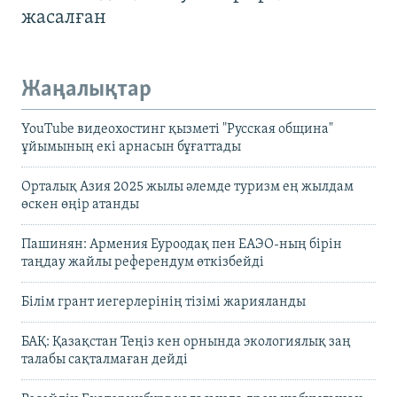
жасалған
Жаңалықтар
YouTube видеохостинг қызметі "Русская община"
ұйымының екі арнасын бұғаттады
Орталық Азия 2025 жылы әлемде туризм ең жылдам
өскен өңір атанды
Пашинян: Армения Еуроодақ пен ЕАЭО-ның бірін
таңдау жайлы референдум өткізбейді
Білім грант иегерлерінің тізімі жарияланды
БАҚ: Қазақстан Теңіз кен орнында экологиялық заң
талабы сақталмаған дейді