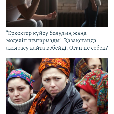
"Еркектер күйеу болудың жаңа
моделін шығармады". Қазақстанда
ажырасу қайта көбейді. Оған не себеп?