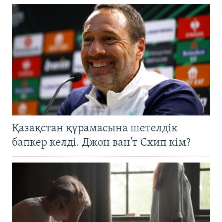
Қазақстан құрамасына шетелдік
бапкер келді. Джон ван’т Схип кім?