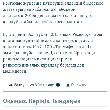
қорғаныс жүйесіне қатысушы елдердің бірлескен
жаттығуы деп хабарланды. «Әскери
достастық-2015» деп аталатын ол жаттығуды
қыркүйек айында өткізу жоспарланған.
Бұған дейін Золотухин 2015 жылы Ресей әуе-ғарыш
қорғаныс күштеріне алыс қашықтыққа атуға
арналған тағы бір С-400 «Триумф» зениттік
зымыран жүйесі кешені, сонымен бірге жаңа
радиолокациялық станциялар мен
радиотехникалық құралдар беріледі деп
мәлімдеген.
Бөлісу
VPN-сіз оқу
Follow us
Оқыңыз. Көріңіз. Тыңдаңыз