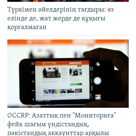
Түркімен әйелдерінің тағдыры: өз
елінде де, жат жерде де құқығы
қорғалмаған
OCCRP: Азаттық пен "Мониториға"
фейк шағым үндістандық,
пәкістандық аккаунттар арқылы