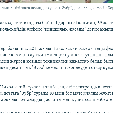
ық теңізі жағалауында жүрген "Зубр" десанттық кемесі. (Көр
алым, отставкадағы бірінші дәрежелі капитан, 69 жас
кольскийдің үстінен "тыңшылық жасады" деген айыпп
тері бойынша, 2011 жылы Никольский әскери-теңіз ф
 және кеме жасау ғылыми-зерттеу институтының ғыл
олып жүрген кезінде техникалық құжаттар бөлімі бас
үлкен десанттық "Зубр" кемесінің жөндеуден өткзу құж
"Никольский құжатты таңбалап, екі электрондық почт
кі почтаға "Зубр" туралы 10 мың бет материалды жүкте
 арқылы почталардың логины мен құпия сөзін жіберге
лектрондық почтаға салынған құжаттарды Украинада т