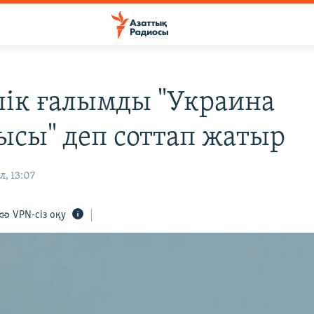
лік ғалымды "Украина
сы" деп соттап жатыр
л, 13:07
VPN-сіз оқу