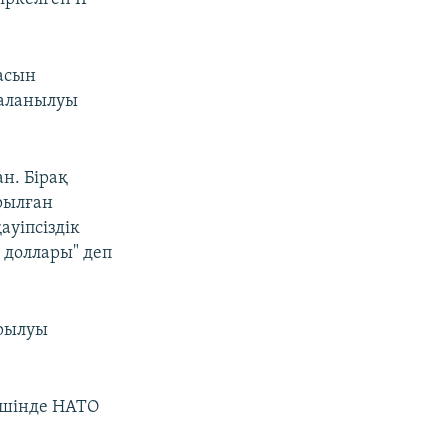
асын
даланылуы
н. Бірақ
рылған
уіпсіздік
 доллары" деп
ырылуы
 ішінде НАТО