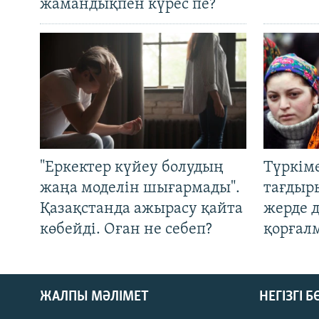
жамандықпен күрес пе?
"Еркектер күйеу болудың
Түркім
жаңа моделін шығармады".
тағдыры
Қазақстанда ажырасу қайта
жерде 
көбейді. Оған не себеп?
қорғал
ЖАЛПЫ МӘЛІМЕТ
НЕГІЗГІ 