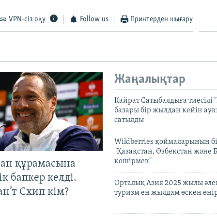
VPN-сіз оқу
Follow us
Принтерден шығару
Жаңалықтар
Қайрат Сатыбалдыға тиесілі "
базары бір жылдан кейін ау
сатылды
Wildberries қоймаларының бі
"Қазақстан, Өзбекстан және 
көшірмек"
тан құрамасына
к бапкер келді.
Орталық Азия 2025 жылы әл
н’т Схип кім?
туризм ең жылдам өскен өңі