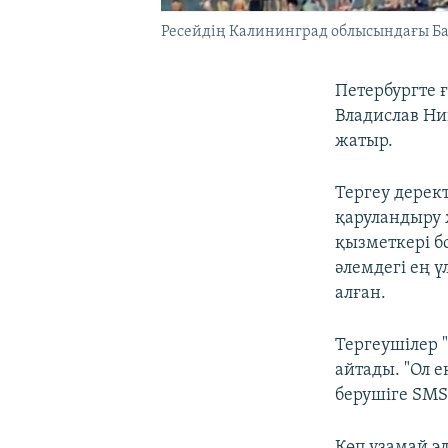
Ресейдің Калининград облысындағы Балт
Петербургте ғ
Владислав Ни
жатыр.
Тергеу дерек
қаруландыру
қызметкері б
әлемдегі ең 
алған.
Тергеушілер 
айтады. "Ол е
берушіге SMS
Көп ұзамай э