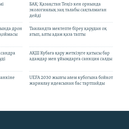
мі
БАҚ: Қазақстан Теңіз кен орнында
экологиялық заң талабы сақталмаған
дейді
сында дрон
Таиландта мектепте біреу қарудан оқ
 қоймасы
атып, алты адам қаза тапты
ксандра
АҚШ Кубаға қару жеткізуге қатысы бар
уді
адамдар мен ұйымдарға санкция салды
банкіне
UEFA 2030 жылғы әлем кубогына бойкот
жариялау идеясынан бас тартпайды