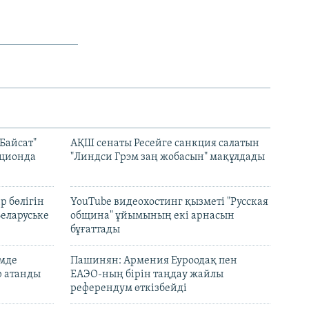
Байсат"
АҚШ сенаты Ресейге санкция салатын
кционда
"Линдси Грэм заң жобасын" мақұлдады
р бөлігін
YouTube видеохостинг қызметі "Русская
Беларуське
община" ұйымының екі арнасын
бұғаттады
емде
Пашинян: Армения Еуроодақ пен
р атанды
ЕАЭО-ның бірін таңдау жайлы
референдум өткізбейді