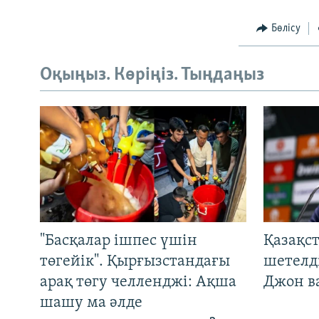
Бөлісу
Оқыңыз. Көріңіз. Тыңдаңыз
"Басқалар ішпес үшін
Қазақс
төгейік". Қырғызстандағы
шетелді
арақ төгу челленджі: Ақша
Джон ва
шашу ма әлде