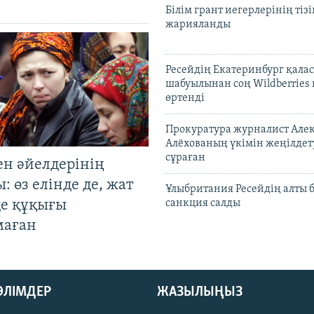
Білім грант иегерлерінің тізі
жарияланды
Ресейдің Екатеринбург қала
шабуылынан соң Wildberries
өртенді
Прокуратура журналист Але
Алёхованың үкімін жеңілдет
сұраған
ен әйелдерінің
: өз елінде де, жат
Ұлыбритания Ресейдің алты 
де құқығы
санкция салды
маған
БӨЛІМДЕР
ЖАЗЫЛЫҢЫЗ