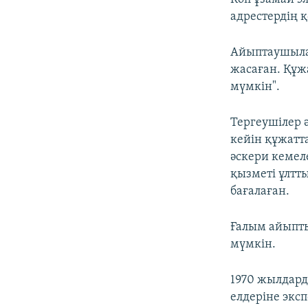
адрестердің 
Айыптаушыла
жасаған. Құж
мүмкін".
Тергеушілер 
кейін құжат
әскери кемел
қызметі ұлтт
бағалаған.
Ғалым айыпты
мүмкін.
1970 жылдард
елдеріне эксп