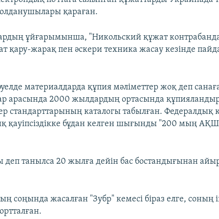
қолданушылары қараған.
рдың ұйғарымынша, "Никольский құжат контрабанд
ат қару-жарақ пен әскери техника жасау кезінде пай
әуелде материалдарда құпия мәліметтер жоқ деп санаға
тар арасында 2000 жылдардың ортасында құпияланды
ер стандарттарының каталогы табылған. Федералдық қа
ық қауіпсіздікке бұдан келген шығынды "200 мың АҚШ
 деп танылса 20 жылға дейін бас бостандығынан ай
ың соңында жасалған "Зубр" кемесі біраз елге, соның
ортталған.