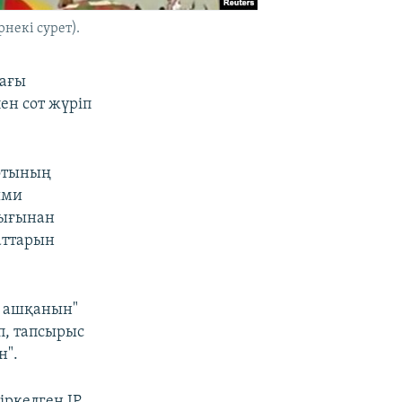
некі сурет).
тағы
ен сот жүріп
лотының
ыми
тығынан
аттарын
а ашқанын"
п, тапсырыс
н".
іркелген IP