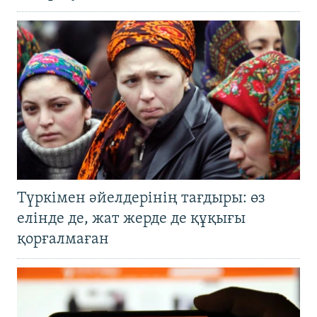
Түркімен әйелдерінің тағдыры: өз
елінде де, жат жерде де құқығы
қорғалмаған