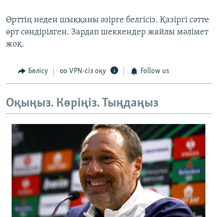
Өрттің неден шыққаны әзірге белгісіз. Қазіргі сәтте
өрт сөндірілген. Зардап шеккендер жайлы мәлімет
жоқ.
Бөлісу
VPN-сіз оқу
Follow us
Оқыңыз. Көріңіз. Тыңдаңыз