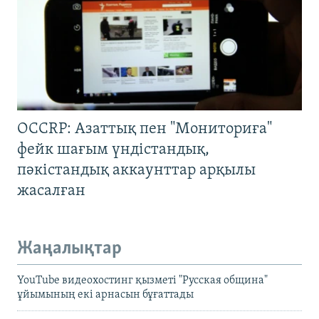
OCCRP: Азаттық пен "Мониториға"
фейк шағым үндістандық,
пәкістандық аккаунттар арқылы
жасалған
Жаңалықтар
YouTube видеохостинг қызметі "Русская община"
ұйымының екі арнасын бұғаттады