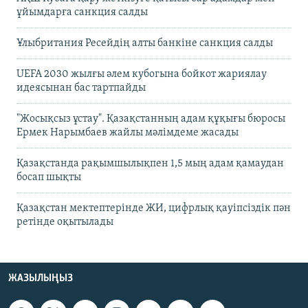
ұйымдарға санкция салды
Ұлыбритания Ресейдің алты банкіне санкция салды
UEFA 2030 жылғы әлем кубогына бойкот жариялау
идеясынан бас тартпайды
"Жосықсыз ұстау". Қазақстанның адам құқығы бюросы
Ермек Нарымбаев жайлы мәлімдеме жасады
Қазақстанда рақымшылықпен 1,5 мың адам қамаудан
босап шықты
Қазақстан мектептерінде ЖИ, цифрлық қауіпсіздік пән
ретінде оқытылады
ЖАЗЫЛЫҢЫЗ