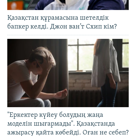
Қазақстан құрамасына шетелдік
бапкер келді. Джон ван’т Схип кім?
"Еркектер күйеу болудың жаңа
моделін шығармады". Қазақстанда
ажырасу қайта көбейді. Оған не себеп?