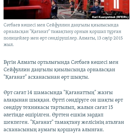
ЖАЗЫЛЫҢЫЗ
Сәтбаев көшесі мен Сейфуллин даңғылы қиылысында
орналасқан "Қағанат" тамақтану орнын қоршап тұрған
Басқа тілдерде
полицейлер мен өрт сөндірушілер. Алматы, 13 сәуір 2015
жыл.
Бүгін Алматы орталығында Сәтбаев көшесі мен
Сейфуллин даңғылы қиылысында орналасқан
"Қағанат" асханасынан өрт шықты.
Өрт сағат 14 шамасында "Қағанаттың" жазғы
алаңынан шыққан. Өртті сөндіруге он шақты өрт
сөндіру техникасы тартылып, жалын сағат 15
әлетінде өшірілген. Өрттен ешкім зардап
шекпеген. "Қағанат" тамақтану желісінің аталған
асханасының аумағы қоршауға алынған.