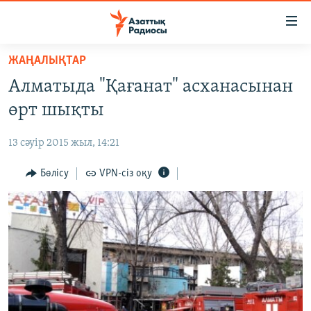
Accessibility
links
Skip
ЖАҢАЛЫҚТАР
to
ЖАҢАЛЫҚТАР
Алматыда "Қағанат" асханасынан
main
САЯСАТ
content
өрт шықты
AZATTYQTV
Skip
to
13 сәуір 2015 жыл, 14:21
ҚАҢТАР ОҚИҒАСЫ
main
АДАМ ҚҰҚЫҚТАРЫ
Бөлісу
VPN-сіз оқу
Navigation
Skip
ӘЛЕУМЕТ
to
ӘЛЕМ
Search
АРНАЙЫ ЖОБАЛАР
Русский