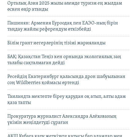
Орталық Азия 2025 жылы әлемде туризм ең жылдам
өскен өңір атанды
Пашинян: Армения Еуроодақ пен ЕАЭО-ның бірін
таңдау жайлы референдум өткізбейді
Білім грант иегерлерінің тізімі жарияланды
БАҚ: Қазақстан Теңіз кен орнында экологиялық заң
талабы сақталмаған дейді
Ресейдің Екатеринбург қаласында дрон шабуылынан
соң Wildberries қоймасы өртенді
Таиландта мектепте біреу қарудан оқ атып, алты адам
қаза тапты
Прокуратура журналист Александра Алёхованың
үкімін жеңілдетуді сұраған
АҚШ Кубаға қару жеткізуге қатысы бар адамдар мен