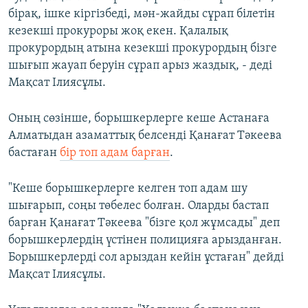
бірақ, ішке кіргізбеді, мән-жайды сұрап білетін
кезекші прокуроры жоқ екен. Қалалық
прокурордың атына кезекші прокурордың бізге
шығып жауап беруін сұрап арыз жаздық, - деді
Мақсат Ілиясұлы.
Оның сөзінше, борышкерлерге кеше Астанаға
Алматыдан азаматтық белсенді Қанағат Тәкеева
бастаған
бір топ адам барған
.
"Кеше борышкерлерге келген топ адам шу
шығарып, соңы төбелес болған. Оларды бастап
барған Қанағат Тәкеева "бізге қол жұмсады" деп
борышкерлердің үстінен полицияға арызданған.
Борышкерлерді сол арыздан кейін ұстаған" дейді
Мақсат Ілиясұлы.