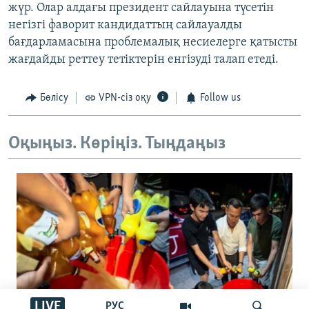
жүр. Олар алдағы президент сайлауына түсетін
негізгі фаворит кандидаттың сайлауалды
бағдарламасына проблемалық несиелерге қатысты
жағдайды реттеу тетіктерін енгізуді талап етеді.
Бөлісу
VPN-сіз оқу
Follow us
Оқыңыз. Көріңіз. Тыңдаңыз
LIVE
РУС