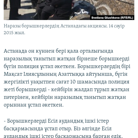
ЖАЗЫЛЫҢЫЗ
Наразы борышкерлердің Астанадағы акциясы. 14 сәуір
2015 жыл.
Басқа тілдерде
Астанада он күннен бері қала орталығында
наразылық танытып жатқан бірнеше борышкерді
бүгін полиция ұстап әкеткен. Борышкерлердің бірі
Мақсат Ілиясұлының Азаттыққа айтуынша, бүгін
жергілікті уақытпен сағат 10 шамасында полиция
жеті борышкерді - кейбірін жалдап тұрып жатқан
пәтерінен, кейбірін наразылық танытып жатқан
орыннан ұстап әкеткен.
- Борышкерлерді Есіл аудандық ішкі істер
басқармасында ұстап отыр. Біз әлгінде Есіл
аудандық ішкі істер басқармасына барған едік,