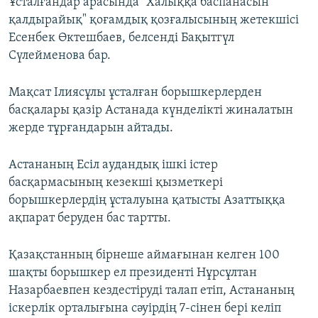
Ұсталғандар арасында "Халыққа баспанасын
қалдырайық" қоғамдық қозғалысының жетекшісі
Есенбек Өктешбаев, белсенді Бақытгүл
Сүлейменова бар.
Мақсат Ілиясұлы ұсталған борышкерлерден
басқалары қазір Астанада күнделікті жиналатын
жерде тұрғандарын айтады.
Астананың Есіл аудандық ішкі істер
басқармасының кезекші қызметкері
борышкерлердің ұсталуына қатысты Азаттыққа
ақпарат беруден бас тартты.
Қазақстанның бірнеше аймағынан келген 100
шақты борышкер ел президенті Нұрсұлтан
Назарбаевпен кездестіруді талап етіп, Астананың
іскерлік орталығына сәуірдің 7-сінен бері келіп