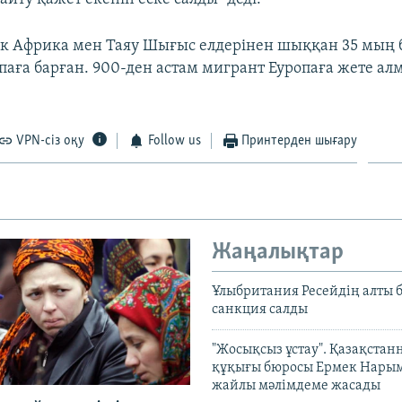
ік Африка мен Таяу Шығыс елдерінен шыққан 35 мың
паға барған. 900-ден астам мигрант Еуропаға жете ал
VPN-сіз оқу
Follow us
Принтерден шығару
Жаңалықтар
Ұлыбритания Ресейдің алты 
санкция салды
"Жосықсыз ұстау". Қазақста
құқығы бюросы Ермек Нары
жайлы мәлімдеме жасады