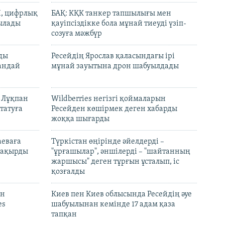
И, цифрлық
БАҚ: КҚК танкер тапшылығы мен
тылады
қауіпсіздікке бола мұнай тиеуді үзіп-
созуға мәжбүр
лды
Ресейдің Ярослав қаласындағы ірі
андай
мұнай зауытына дрон шабуылдады
н Лұқпан
Wildberries негізгі қоймаларын
татуға
Ресейден көшірмек деген хабарды
жоққа шығарды
аеваға
Түркістан өңірінде әйелдерді –
 шақырды
"ұрғашылар", әншілерді – "шайтанның
жаршысы" деген тұрғын ұсталып, іс
қозғалды
он
Киев пен Киев облысында Ресейдің әуе
es
шабуылынан кемінде 17 адам қаза
тапқан