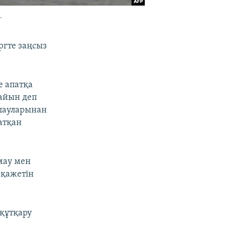
.
ргте заңсыз
е апатқа
лайын деп
алауларынан
батқан
мау мен
 қажетін
 құтқару