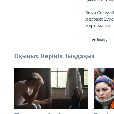
Биыл Солтүст
мигрант Еуро
мерт болған.
Бөлісу
Оқыңыз. Көріңіз. Тыңдаңыз