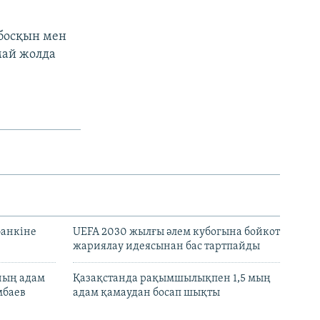
 босқын мен
май жолда
банкіне
UEFA 2030 жылғы әлем кубогына бойкот
жариялау идеясынан бас тартпайды
нның адам
Қазақстанда рақымшылықпен 1,5 мың
мбаев
адам қамаудан босап шықты