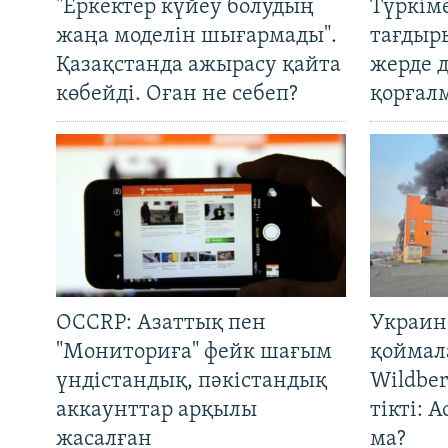
"Еркектер күйеу болудың
Түркім
жаңа моделін шығармады".
тағдыры
Қазақстанда ажырасу қайта
жерде 
көбейді. Оған не себеп?
қорғал
OCCRP: Азаттық пен
Украин
"Мониториға" фейк шағым
қоймал
үндістандық, пәкістандық
Wildber
аккаунттар арқылы
тікті: 
жасалған
ма?