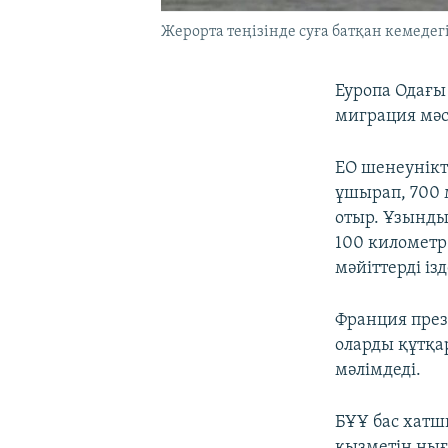
Жерорта теңізінде суға батқан кемедегі
Еуропа Одағы
миграция мәс
ЕО шенеунікт
ұшырап, 700 
отыр. Ұзынды
100 километ
мәйіттерді і
Франция през
оларды құтқа
мәлімдеді.
БҰҰ бас хатш
қызметін ныға