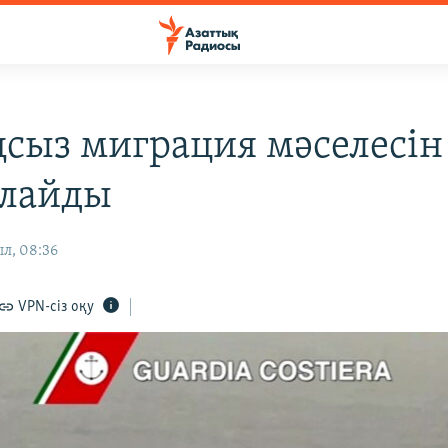
ңсыз миграция мәселесін
лайды
ыл, 08:36
VPN-сіз оқу