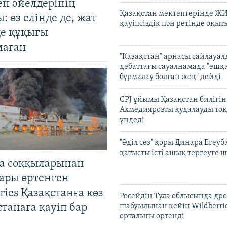
ен әйелдерінің
Қазақстан мектептерінде Ж
: өз елінде де, жат
қауіпсіздік пән ретінде оқы
де құқығы
маған
"Қазақстан" арнасы сайлауа
дебаттағы сауалнамада "ешқ
бұрмалау болған жоқ" дейді
CPJ ұйымы Қазақстан билігі
Ахмедияровты қудалауды тоқ
үндеді
"Әділ сөз" қоры Динара Егеуб
қатысты істі ашық тергеуге
а соққыларынан
ары өртенген
ries Қазақстанға көз
Ресейдің Тула облысында др
Астанаға қауіп бар
шабуылынан кейін Wildberri
орталығы өртенді