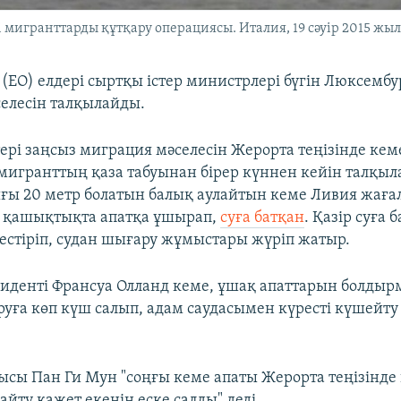
 мигранттарды құтқару операциясы. Италия, 19 сәуір 2015 жыл
 (ЕО) елдері сыртқы істер министрлері бүгін Люксембу
елесін талқылайды.
ері заңсыз миграция мәселесін Жерорта теңізінде кем
мигранттың қаза табуынан бірер күннен кейін талқы
ғы 20 метр болатын балық аулайтын кеме Ливия жағ
р қашықтықта апатқа ұшырап,
суға батқан
. Қазір суға 
здестіріп, судан шығару жұмыстары жүріп жатыр.
иденті Франсуа Олланд кеме, ұшақ апаттарын болдыр
руға көп күш салып, адам саудасымен күресті күшейту
ысы Пан Ги Мун "соңғы кеме апаты Жерорта теңізінде
йту қажет екенін еске салды" деді.