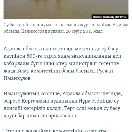
ЖАЗЫЛЫҢЫЗ
Су басқан Ағанас ауылына қатынап жүрген қайық. Ақмола
облысы, Целиноград ауданы, 20 сәуір 2015 жыл.
Басқа тілдерде
Ақмола облысының төрт елді мекенінде су басу
қаупінен 500-ге тарта адам эвакуацияланды деп
хабарлады бүгін ішкі істер министрлігі төтенше
жағдайлар комитетінің бөлім бастығы Руслан
Иманқұлов.
Иманқұловтың сөзінше, Ақмола обылсы шегінде,
әсіресе Қорғалжын ауданында Нұра өзенінде су
деңгейі көтеріліп келеді. Төрт елді мекен су басу
қаупі бар аймақта орналасқан.
Төтенше жағдайлар комитетінің ақпараты