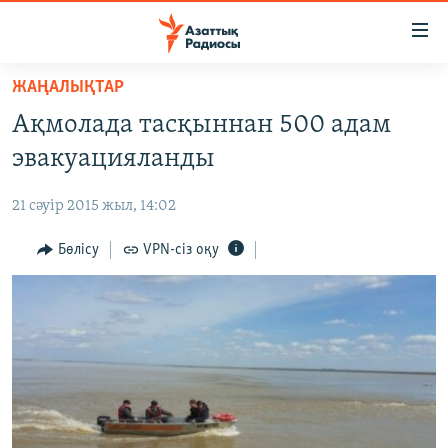
Accessibility
links
Skip
ЖАҢАЛЫҚТАР
to
ЖАҢАЛЫҚТАР
Ақмолада тасқыннан 500 адам
main
САЯСАТ
content
эвакуацияланды
AZATTYQTV
Skip
to
21 сәуір 2015 жыл, 14:02
ҚАҢТАР ОҚИҒАСЫ
main
АДАМ ҚҰҚЫҚТАРЫ
Бөлісу
VPN-сіз оқу
Navigation
Skip
ӘЛЕУМЕТ
to
ӘЛЕМ
Search
АРНАЙЫ ЖОБАЛАР
Русский