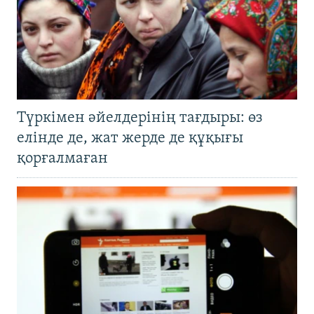
Түркімен әйелдерінің тағдыры: өз
елінде де, жат жерде де құқығы
қорғалмаған