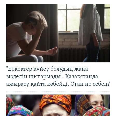
"Еркектер күйеу болудың жаңа
моделін шығармады". Қазақстанда
ажырасу қайта көбейді. Оған не себеп?