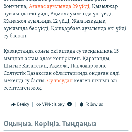
бойынша,
Ағанас ауылында 29 үйді
, Қызылжар
ауылында екі үйді, Ақмол ауылында үш үйді,
Жаңажол ауылында 12 үйді, Жалғызқұдық
ауылында бес үйді, Қошқарбаев ауылында екі үйді
су басқан.
Қазақстанда соңғы екі аптада су тасқынынан 15
мыңнан астам адам көшірілген. Қарағанды,
Шығыс Қазақстан, Ақмола, Павлодар және
Солтүстік Қазақстан облыстарында ондаған елді
мекенді су басты.
Су тасудан
келген шығын әлі
есептелген жоқ.
Бөлісу
VPN-сіз оқу
Follow us
Оқыңыз. Көріңіз. Тыңдаңыз