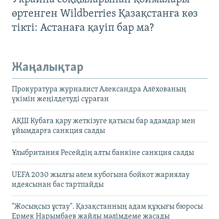
өртенген Wildberries Қазақстанға көз
тікті: Астанаға қауіп бар ма?
Жаңалықтар
Прокуратура журналист Александра Алёхованың
үкімін жеңілдетуді сұраған
АҚШ Кубаға қару жеткізуге қатысы бар адамдар мен
ұйымдарға санкция салды
Ұлыбритания Ресейдің алты банкіне санкция салды
UEFA 2030 жылғы әлем кубогына бойкот жариялау
идеясынан бас тартпайды
"Жосықсыз ұстау". Қазақстанның адам құқығы бюросы
Ермек Нарымбаев жайлы мәлімдеме жасады