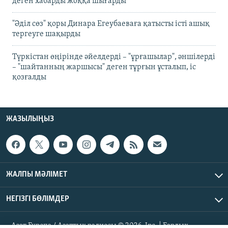
деген хабарды жоққа шығарды
"Әділ сөз" қоры Динара Егеубаеваға қатысты істі ашық
тергеуге шақырды
Түркістан өңірінде әйелдерді – "ұрғашылар", әншілерді
– "шайтанның жаршысы" деген тұрғын ұсталып, іс
қозғалды
ЖАЗЫЛЫҢЫЗ
ЖАЛПЫ МӘЛІМЕТ
НЕГІЗГІ БӨЛІМДЕР
Азат Еуропа / Азаттық радиосы © 2026, Inc. | Барлық