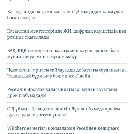
Қазақстанда рақымшылықпен 1,5 мың адам қамаудан
босап шықты
Қазақстан мектептерінде ЖИ, цифрлық қауіпсіздік пән
ретінде оқытылады
БАҚ: КҚК танкер тапшылығы мен қауіпсіздікке бола
мұнай тиеуді үзіп-созуға мәжбүр
"Қазақстан" арнасы сайлауалды дебаттағы сауалнамада
"ешқандай бұрмалау болған жоқ" дейді
Ресейдің Ярослав қаласындағы ірі мұнай зауытына
дрон шабуылдады
CPJ ұйымы Қазақстан билігін Лұқпан Ахмедияровты
қудалауды тоқтатуға үндеді
Wildberries негізгі қоймаларын Ресейден көшірмек