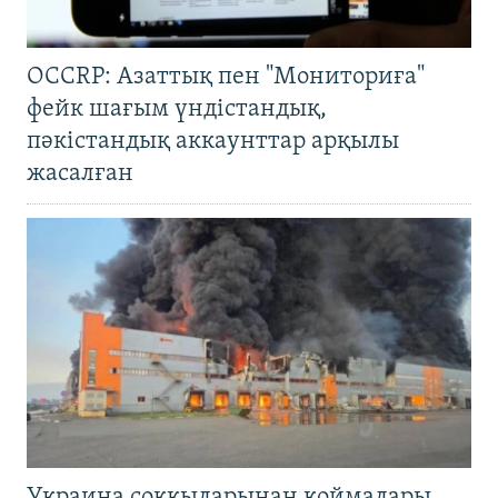
OCCRP: Азаттық пен "Мониториға"
фейк шағым үндістандық,
пәкістандық аккаунттар арқылы
жасалған
Украина соққыларынан қоймалары