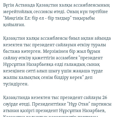
Бүгін Астанада Қазақстан халқы ассамблеясының
мерейтойлық сессиясы өтеді. Оның күн тәртібіне
"Мәңгілік Ел: бір ел - бір тағдыр" тақырыбы
қойылған.
Қазақстан халқы ассамблеясы биыл ақпан айында
кезектен тыс президент сайлауын өткізу туралы
бастама көтерген. Мерзімінен бір жыл бұрын
сайлау өткізу қажеттігін ассамблея "президент
Нұрсұлтан Назарбаевқа елді ғаламдық сынақ
кезеңінен сәтті алып шығу үшін жаңаша түрде
жалпы халықтық сенім білдіру керек" деп
түсіндірген.
Қазақстанда кезектен тыс президент сайлауы 26
сәуірде өтеді. Президенттікке "Нұр Отан" партиясы
атынан қазіргі президент Нұрсұлтан Назарбаев,