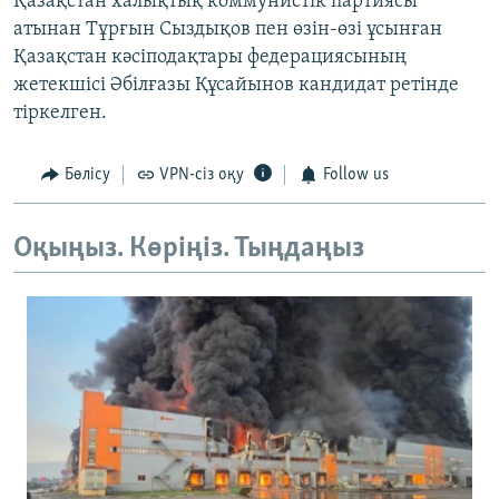
Қазақстан халықтық коммунистік партиясы
атынан Тұрғын Сыздықов пен өзін-өзі ұсынған
Қазақстан кәсіподақтары федерациясының
жетекшісі Әбілғазы Құсайынов кандидат ретінде
тіркелген.
Бөлісу
VPN-сіз оқу
Follow us
Оқыңыз. Көріңіз. Тыңдаңыз