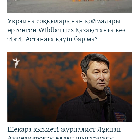
Украина соққыларынан қоймалары
өртенген Wildberries Қазақстанға көз
тікті: Астанаға қауіп бар ма?
Шекара қызметі журналист Лұқпан
Ахмедияровты елден шығармады.