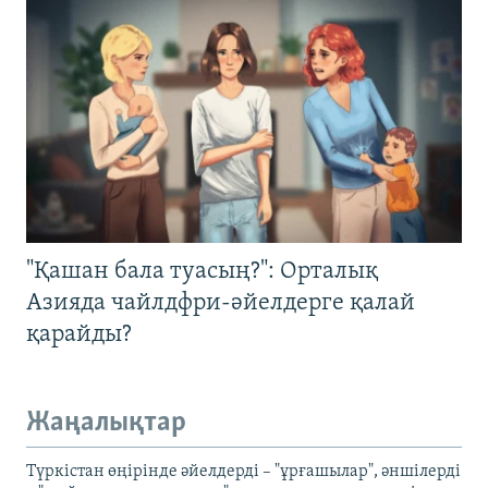
"Қашан бала туасың?": Орталық
Азияда чайлдфри-әйелдерге қалай
қарайды?
Жаңалықтар
Түркістан өңірінде әйелдерді – "ұрғашылар", әншілерді