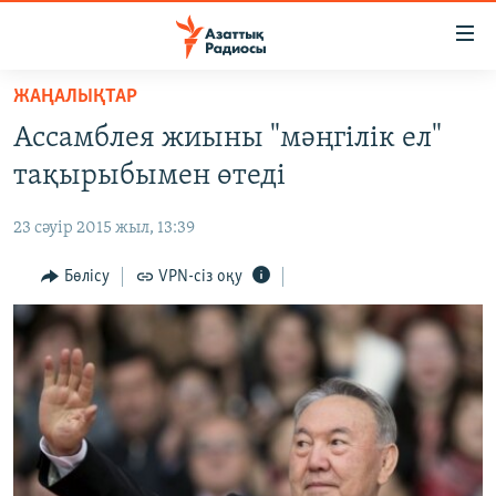
Accessibility
links
Skip
ЖАҢАЛЫҚТАР
to
ЖАҢАЛЫҚТАР
Ассамблея жиыны "мәңгілік ел"
main
САЯСАТ
content
тақырыбымен өтеді
AZATTYQTV
Skip
to
23 сәуір 2015 жыл, 13:39
ҚАҢТАР ОҚИҒАСЫ
main
АДАМ ҚҰҚЫҚТАРЫ
Бөлісу
VPN-сіз оқу
Navigation
Skip
ӘЛЕУМЕТ
to
ӘЛЕМ
Search
АРНАЙЫ ЖОБАЛАР
Русский