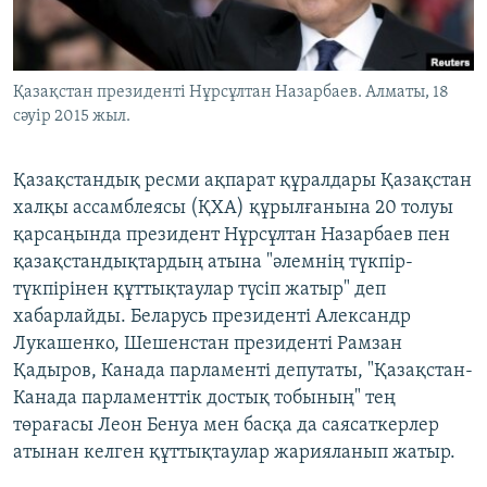
ЖАЗЫЛЫҢЫЗ
Қазақстан президенті Нұрсұлтан Назарбаев. Алматы, 18
сәуір 2015 жыл.
Басқа тілдерде
Қазақстандық ресми ақпарат құралдары Қазақстан
халқы ассамблеясы (ҚХА) құрылғанына 20 толуы
қарсаңында президент Нұрсұлтан Назарбаев пен
қазақстандықтардың атына "әлемнің түкпір-
түкпірінен құттықтаулар түсіп жатыр" деп
хабарлайды. Беларусь президенті Александр
Лукашенко, Шешенстан президенті Рамзан
Қадыров, Канада парламенті депутаты, "Қазақстан-
Канада парламенттік достық тобының" тең
төрағасы Леон Бенуа мен басқа да саясаткерлер
атынан келген құттықтаулар жарияланып жатыр.