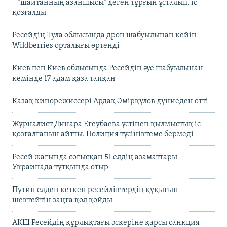
– "шайтанның азаншысы" деген тұрғын ұсталып, іс
қозғалды
Ресейдің Тула облысында дрон шабуылынан кейін
Wildberries орталығы өртенді
Киев пен Киев облысында Ресейдің әуе шабуылынан
кемінде 17 адам қаза тапқан
Қазақ кинорежиссері Ардақ Әмірқұлов дүниеден өтті
Журналист Динара Егеубаева үстінен қылмыстық іс
қозғалғанын айтты. Полиция түсініктеме бермеді
Ресей жағында соғысқан 51 елдің азаматтары
Украинада тұтқында отыр
Путин елден кеткен ресейліктердің құқығын
шектейтін заңға қол қойды
АҚШ Ресейдің құрлықтағы әскеріне қарсы санкция