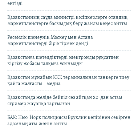
енгізді
Қазақстанның сауда министрі кәсіпкерлерге отандық
маркетплейстерге басымдық беру жайлы кеңес айтты
Ресейлік шенеунік Мәскеу мен Астана
маркетплейстерді біріктірмек дейді
Қазақстанға шетелдіктерді электронды рұқсатпен
кіргізу жобасы талқыға ұсынылды
Қазақстан мұнайын КҚК терминалынан танкерге тиеу
қайта жалғасты – медиа
Қазақстанда желіде бейпіл сөз айтқан 20-дан астам
стример жауапқа тартылған
БАҚ: Нью-Йорк полициясы Бруклин көпірінен секірген
адамның аты-жөнін айтты