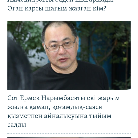
Оған қарсы шағым жазған кім?
Сот Ермек Нарымбаевты екі жарым
жылға қамап, қоғамдық-саяси
қызметпен айналысуына тыйым
салды