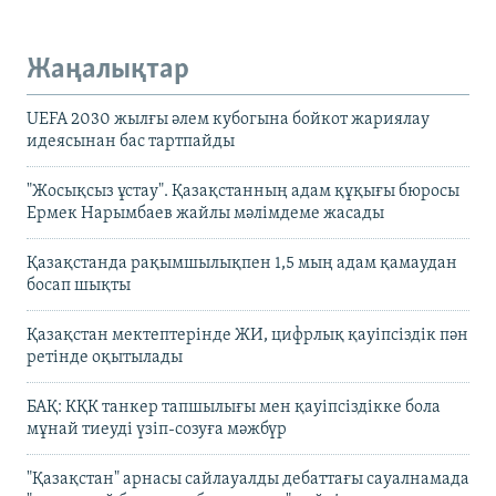
Жаңалықтар
UEFA 2030 жылғы әлем кубогына бойкот жариялау
идеясынан бас тартпайды
"Жосықсыз ұстау". Қазақстанның адам құқығы бюросы
Ермек Нарымбаев жайлы мәлімдеме жасады
Қазақстанда рақымшылықпен 1,5 мың адам қамаудан
босап шықты
Қазақстан мектептерінде ЖИ, цифрлық қауіпсіздік пән
ретінде оқытылады
БАҚ: КҚК танкер тапшылығы мен қауіпсіздікке бола
мұнай тиеуді үзіп-созуға мәжбүр
"Қазақстан" арнасы сайлауалды дебаттағы сауалнамада