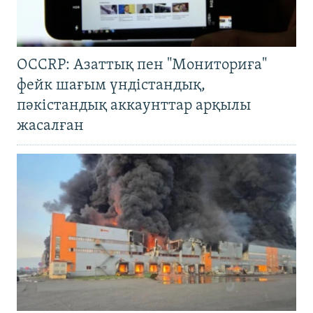
OCCRP: Азаттық пен "Мониториға"
фейк шағым үндістандық,
пәкістандық аккаунттар арқылы
жасалған