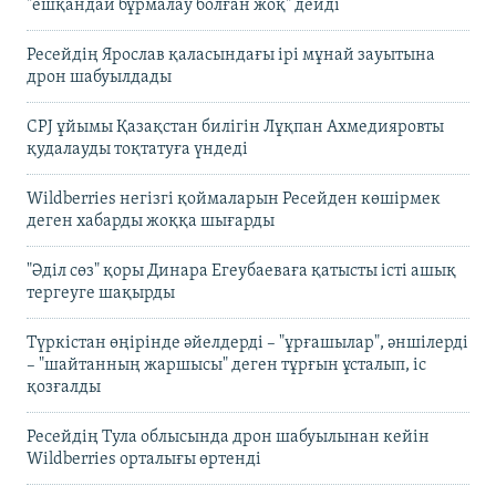
"ешқандай бұрмалау болған жоқ" дейді
Ресейдің Ярослав қаласындағы ірі мұнай зауытына
дрон шабуылдады
CPJ ұйымы Қазақстан билігін Лұқпан Ахмедияровты
қудалауды тоқтатуға үндеді
Wildberries негізгі қоймаларын Ресейден көшірмек
деген хабарды жоққа шығарды
"Әділ сөз" қоры Динара Егеубаеваға қатысты істі ашық
тергеуге шақырды
Түркістан өңірінде әйелдерді – "ұрғашылар", әншілерді
– "шайтанның жаршысы" деген тұрғын ұсталып, іс
қозғалды
Ресейдің Тула облысында дрон шабуылынан кейін
Wildberries орталығы өртенді