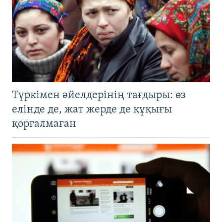
Түркімен әйелдерінің тағдыры: өз
елінде де, жат жерде де құқығы
қорғалмаған