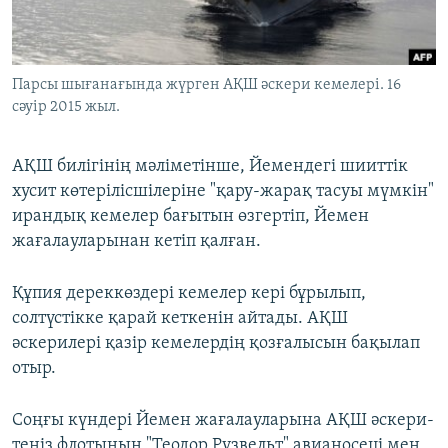
ЖАЗЫЛЫҢЫЗ
Парсы шығанағында жүрген АҚШ әскери кемелері. 16
сәуір 2015 жыл.
Басқа тілдерде
АҚШ билігінің мәліметінше, Йемендегі шииттік
хусит көтерілісшілеріне "қару-жарақ тасуы мүмкін"
ирандық кемелер бағытын өзгертіп, Йемен
жағалауларынан кетіп қалған.
Құпия дереккөздері кемелер кері бұрылып,
солтүстікке қарай кеткенін айтады. АҚШ
әскерилері қазір кемелердің қозғалысын бақылап
отыр.
Соңғы күндері Йемен жағалауларына АҚШ әскери-
теңіз флотының "Теодор Рузвельт" авианосеці мен