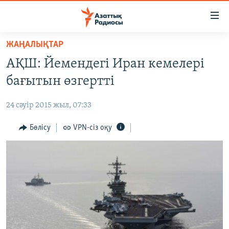
Accessibility
links
Skip
ЖАҢАЛЫҚТАР
to
ЖАҢАЛЫҚТАР
АҚШ: Йемендегі Иран кемелері
main
САЯСАТ
content
бағытын өзгертті
AZATTYQTV
Skip
to
24 сәуір 2015 жыл, 07:33
ҚАҢТАР ОҚИҒАСЫ
main
АДАМ ҚҰҚЫҚТАРЫ
Бөлісу
VPN-сіз оқу
Navigation
Skip
ӘЛЕУМЕТ
to
ӘЛЕМ
Search
АРНАЙЫ ЖОБАЛАР
Русский