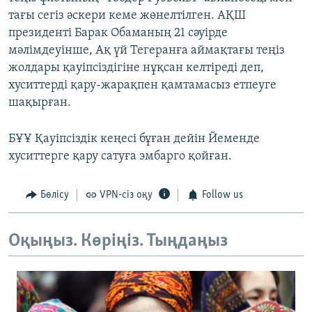
тағы сегіз әскери кеме жөнелтілген. АҚШ
президенті Барак Обаманың 21 сәуірде
мәлімдеуінше, Ақ үй Тегеранға аймақтағы теңіз
жолдары қауіпсіздігіне нұқсан келтіреді деп,
хуситтерді қару-жарақпен қамтамасыз етпеуге
шақырған.
БҰҰ Қауіпсіздік кеңесі бұған дейін Йеменде
хуситтерге қару сатуға эмбарго қойған.
Бөлісу
VPN-сіз оқу
Follow us
Оқыңыз. Көріңіз. Тыңдаңыз