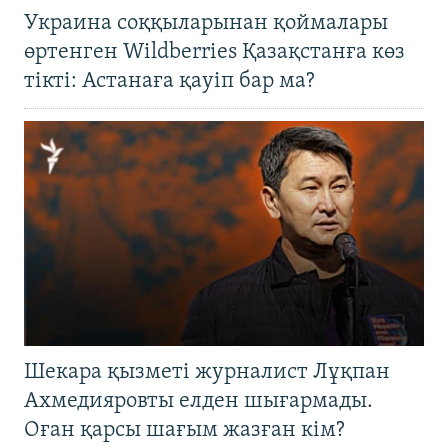
Украина соққыларынан қоймалары
өртенген Wildberries Қазақстанға көз
тікті: Астанаға қауіп бар ма?
Шекара қызметі журналист Лұқпан
Ахмедияровты елден шығармады.
Оған қарсы шағым жазған кім?