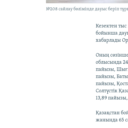
№208 сайлау бөлімінде дауыс беріп тұрғ
Кезектен тыс
бойынша дауы
хабарлады Ор
Оның сөзінше
облысында 24
пайызы, Шығы
пайызы, Баты
пайызы, Қост
Солтүстік Қа
13,89 пайызы
Қазақстан бо
жанында 65 с