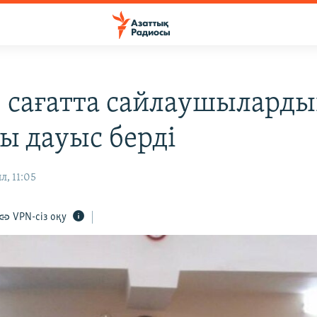
3 сағатта сайлаушылардың
ы дауыс берді
л, 11:05
VPN-сіз оқу