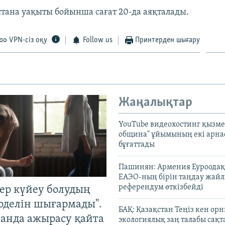
стана уақыты бойынша сағат 20-да аяқталады.
VPN-сіз оқу
Follow us
Принтерден шығару
Жаңалықтар
YouTube видеохостинг қызмет
община" ұйымының екі арн
бұғаттады
Пашинян: Армения Еуроодақ
ЕАЭО-ның бірін таңдау жай
референдум өткізбейді
тер күйеу болудың
оделін шығармады".
БАҚ: Қазақстан Теңіз кен ор
танда ажырасу қайта
экологиялық заң талабы сақ