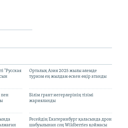
і "Русская
Орталық Азия 2025 жылы әлемде
асын
туризм ең жылдам өскен өңір атанды
 пен
Білім грант иегерлерінің тізімі
лы
жарияланды
нында
Ресейдің Екатеринбург қаласында дрон
талмаған
шабуылынан соң Wildberries қоймасы