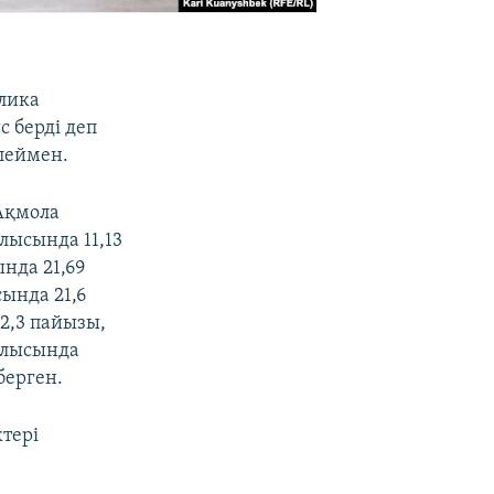
лика
 берді деп
леймен.
Ақмола
лысында 11,13
нда 21,69
ында 21,6
2,3 пайызы,
облысында
берген.
тері