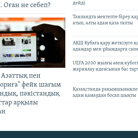
дейді
. Оған не себеп?
Таиландта мектепте біреу қа
атып, алты адам қаза тапты
АҚШ Кубаға қару жеткізуге қ
адамдар мен ұйымдарға сан
UEFA 2030 жылғы әлем кубог
жариялау идеясынан бас та
 Азаттық пен
ориға" фейк шағым
Қазақстанда рақымшылықпен
андық, пәкістандық
адам қамаудан босап шықты
ттар арқылы
ан