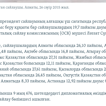
ан сайлаушы. Алматы, 26 сәуір 2015 жыл.
 президент сайлауының алғашқы үш сағатында респуб
с беру құқығы бар сайлаушылардың 19,7 пайызы дауыс
талық сайлау комиссиясының (ОСК) мүшесі Ләззат Сү
, сайлаушылардың Алматы облысында 26,10 пайызы, 
,48 пайызы, Ақтөбе облысында 16,8 пайызы, Атырау об
с Қазақстан облысында 27,31 пайызы, Жамбыл облысы
с Қазақстан болысында 12,11 пайызы, Қарағанды облыс
анай облысында 27,61 пайызы, Қызылорда облысында 2
зақстан облысында 26,45 пайызы, Оңтүстік Қазақстан 
, Алматыда 8,33 пайызы, Астанада 12,92 пайызы дауыс 
йынша 9 мың 676, шетелдердегі дипломатиялық өкілдік
айлау бөлімшесі ашылған.