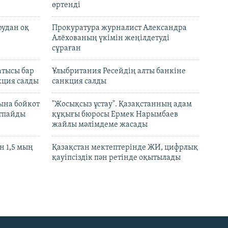
өртенді
рудан оқ
Прокуратура журналист Александра
Алёхованың үкімін жеңілдетуді
сұраған
атысы бар
Ұлыбритания Ресейдің алты банкіне
кция салды
санкция салды
ына бойкот
"Жосықсыз ұстау". Қазақстанның адам
ртпайды
құқығы бюросы Ермек Нарымбаев
жайлы мәлімдеме жасады
 1,5 мың
Қазақстан мектептерінде ЖИ, цифрлық
қауіпсіздік пән ретінде оқытылады