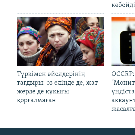
көбейді
Түркімен әйелдерінің
OCCRP:
тағдыры: өз елінде де, жат
"Монит
жерде де құқығы
үндіст
қорғалмаған
аккаун
жасалғ