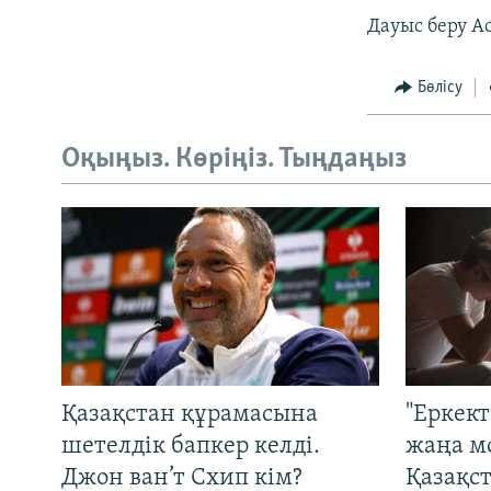
Дауыс беру А
Бөлісу
Оқыңыз. Көріңіз. Тыңдаңыз
Қазақстан құрамасына
"Еркек
шетелдік бапкер келді.
жаңа м
Джон ван’т Схип кім?
Қазақс