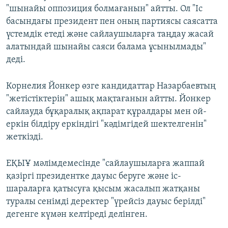
"шынайы оппозиция болмағанын" айтты. Ол "Іс
басындағы президент пен оның партиясы саясатта
үстемдік етеді және сайлаушыларға таңдау жасай
алатындай шынайы саяси балама ұсынылмады"
деді.
Корнелия Йонкер өзге кандидаттар Назарбаевтың
"жетістіктерін" ашық мақтағанын айтты. Йонкер
сайлауда бұқаралық ақпарат құралдары мен ой-
еркін білдіру еркіндігі "кәдімгідей шектелгенін"
жеткізді.
ЕҚЫҰ мәлімдемесінде "сайлаушыларға жаппай
қазіргі президентке дауыс беруге және іс-
шараларға қатысуға қысым жасалып жатқаны
туралы сенімді деректер "үрейсіз дауыс берілді"
дегенге күмән келтіреді делінген.