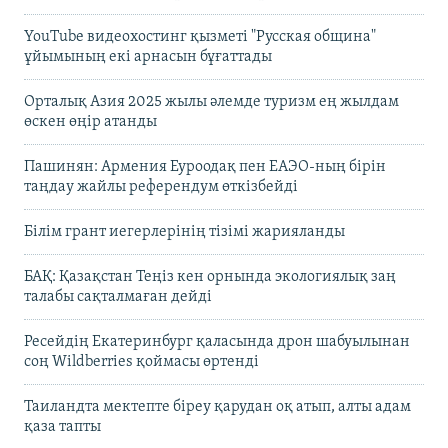
YouTube видеохостинг қызметі "Русская община"
ұйымының екі арнасын бұғаттады
Орталық Азия 2025 жылы әлемде туризм ең жылдам
өскен өңір атанды
Пашинян: Армения Еуроодақ пен ЕАЭО-ның бірін
таңдау жайлы референдум өткізбейді
Білім грант иегерлерінің тізімі жарияланды
БАҚ: Қазақстан Теңіз кен орнында экологиялық заң
талабы сақталмаған дейді
Ресейдің Екатеринбург қаласында дрон шабуылынан
соң Wildberries қоймасы өртенді
Таиландта мектепте біреу қарудан оқ атып, алты адам
қаза тапты