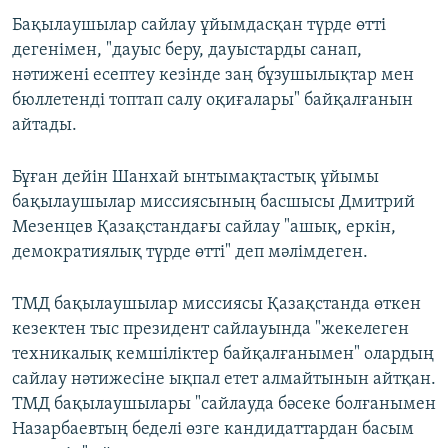
Бақылаушылар сайлау ұйымдасқан түрде өтті
дегенімен, "дауыс беру, дауыстарды санап,
нәтижені есептеу кезінде заң бұзушылықтар мен
бюллетенді топтап салу оқиғалары" байқалғанын
айтады.
Бұған дейін Шанхай ынтымақтастық ұйымы
бақылаушылар миссиясының басшысы Дмитрий
Мезенцев Қазақстандағы сайлау "ашық, еркін,
демократиялық түрде өтті" деп мәлімдеген.
ТМД бақылаушылар миссиясы Қазақстанда өткен
кезектен тыс президент сайлауында "жекелеген
техникалық кемшіліктер байқалғанымен" олардың
сайлау нәтижесіне ықпал етет алмайтынын айтқан.
ТМД бақылаушылары "сайлауда бәсеке болғанымен
Назарбаевтың беделі өзге кандидаттардан басым