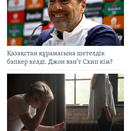
Қазақстан құрамасына шетелдік
бапкер келді. Джон ван’т Схип кім?