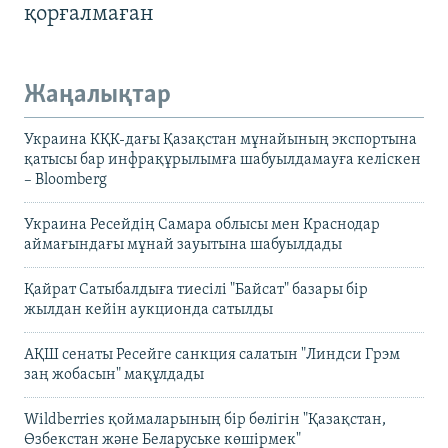
қорғалмаған
Жаңалықтар
Украина КҚК-дағы Қазақстан мұнайының экспортына
қатысы бар инфрақұрылымға шабуылдамауға келіскен
– Bloomberg
Украина Ресейдің Самара облысы мен Краснодар
аймағындағы мұнай зауытына шабуылдады
Қайрат Сатыбалдыға тиесілі "Байсат" базары бір
жылдан кейін аукционда сатылды
АҚШ сенаты Ресейге санкция салатын "Линдси Грэм
заң жобасын" мақұлдады
Wildberries қоймаларының бір бөлігін "Қазақстан,
Өзбекстан және Беларуське көшірмек"