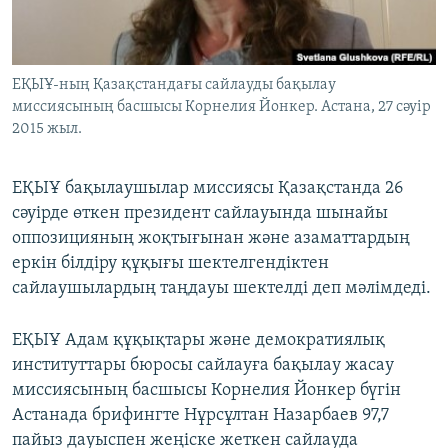
ЖАЗЫЛЫҢЫЗ
ЕҚЫҰ-ның Қазақстандағы сайлауды бақылау
миссиясының басшысы Корнелия Йонкер. Астана, 27 сәуір
Басқа тілдерде
2015 жыл.
ЕҚЫҰ бақылаушылар миссиясы Қазақстанда 26
сәуірде өткен президент сайлауында шынайы
оппозицияның жоқтығынан және азаматтардың
еркін білдіру құқығы шектелгендіктен
сайлаушылардың таңдауы шектелді деп мәлімдеді.
ЕҚЫҰ Адам құқықтары және демократиялық
институттары бюросы сайлауға бақылау жасау
миссиясының басшысы Корнелия Йонкер бүгін
Астанада брифингте Нұрсұлтан Назарбаев 97,7
пайыз дауыспен жеңіске жеткен сайлауда