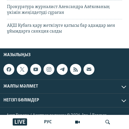
Прокуратура журналист Александра Алёхованың
үкімін жеңілдетуді сұраған
АҚШ Кубаға қару жеткізуге қатысы бар адамдар мен
ұйымдарға санкция салды
ЖАЗЫЛЫҢЫЗ
ЖАЛПЫ МӘЛІМЕТ
НЕГІЗГІ БӨЛІМДЕР
Азат Еуропа / Азаттық радиосы © 2026, Inc. | Барлық
құқықтары қорғалған
LIVE
РУС