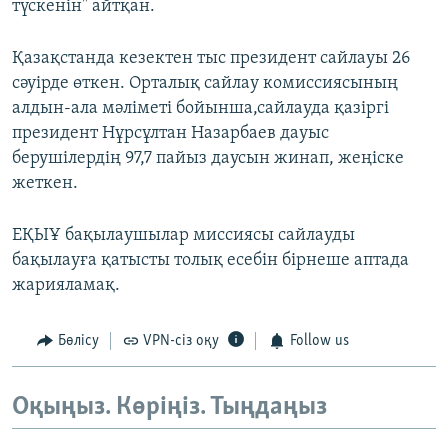
түскенін" айтқан.
Қазақстанда кезектен тыс президент сайлауы 26
сәуірде өткен. Орталық сайлау комиссиясының
алдын-ала мәліметі бойынша,сайлауда қазіргі
президент Нұрсұлтан Назарбаев дауыс
берушілердің 97,7 пайыз даусын жинап, жеңіске
жеткен.
ЕҚЫҰ бақылаушылар миссиясы сайлауды
бақылауға қатысты толық есебін бірнеше аптада
жарияламақ.
Бөлісу
VPN-сіз оқу
Follow us
Оқыңыз. Көріңіз. Тыңдаңыз