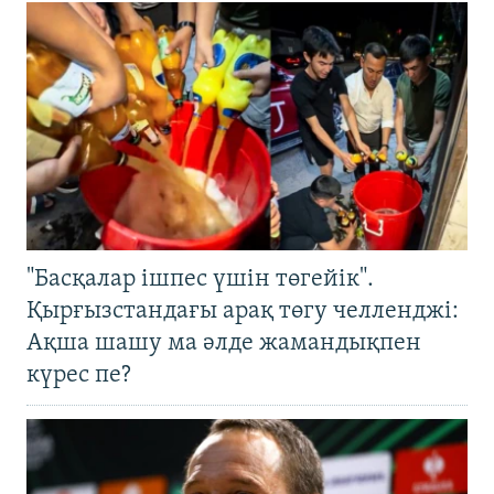
"Басқалар ішпес үшін төгейік".
Қырғызстандағы арақ төгу челленджі:
Ақша шашу ма әлде жамандықпен
күрес пе?