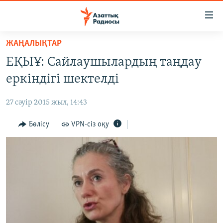
Accessibility
links
Skip
ЖАҢАЛЫҚТАР
to
ЖАҢАЛЫҚТАР
ЕҚЫҰ: Сайлаушылардың таңдау
main
САЯСАТ
content
еркіндігі шектелді
AZATTYQTV
Skip
to
27 сәуір 2015 жыл, 14:43
ҚАҢТАР ОҚИҒАСЫ
main
АДАМ ҚҰҚЫҚТАРЫ
Бөлісу
VPN-сіз оқу
Navigation
Skip
ӘЛЕУМЕТ
to
ӘЛЕМ
Search
АРНАЙЫ ЖОБАЛАР
Русский