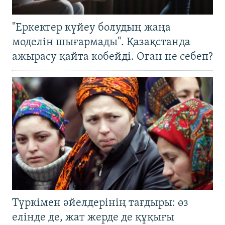
"Еркектер күйеу болудың жаңа
моделін шығармады". Қазақстанда
ажырасу қайта көбейді. Оған не себеп?
Түркімен әйелдерінің тағдыры: өз
елінде де, жат жерде де құқығы