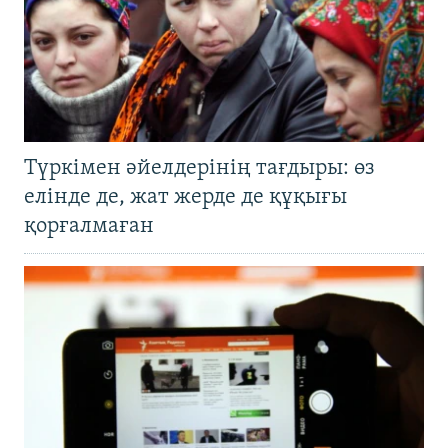
Түркімен әйелдерінің тағдыры: өз
елінде де, жат жерде де құқығы
қорғалмаған