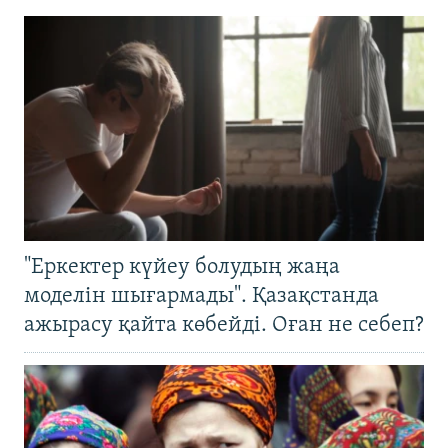
"Еркектер күйеу болудың жаңа
моделін шығармады". Қазақстанда
ажырасу қайта көбейді. Оған не себеп?