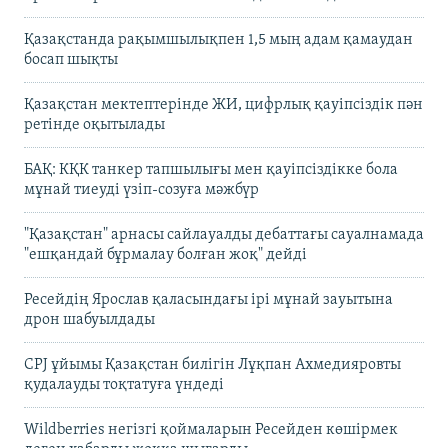
Қазақстанда рақымшылықпен 1,5 мың адам қамаудан
босап шықты
Қазақстан мектептерінде ЖИ, цифрлық қауіпсіздік пән
ретінде оқытылады
БАҚ: КҚК танкер тапшылығы мен қауіпсіздікке бола
мұнай тиеуді үзіп-созуға мәжбүр
"Қазақстан" арнасы сайлауалды дебаттағы сауалнамада
"ешқандай бұрмалау болған жоқ" дейді
Ресейдің Ярослав қаласындағы ірі мұнай зауытына
дрон шабуылдады
CPJ ұйымы Қазақстан билігін Лұқпан Ахмедияровты
қудалауды тоқтатуға үндеді
Wildberries негізгі қоймаларын Ресейден көшірмек