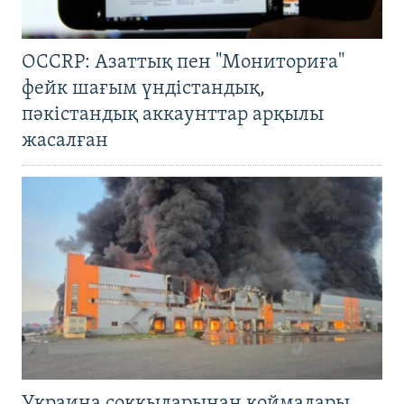
OCCRP: Азаттық пен "Мониториға"
фейк шағым үндістандық,
пәкістандық аккаунттар арқылы
жасалған
Украина соққыларынан қоймалары