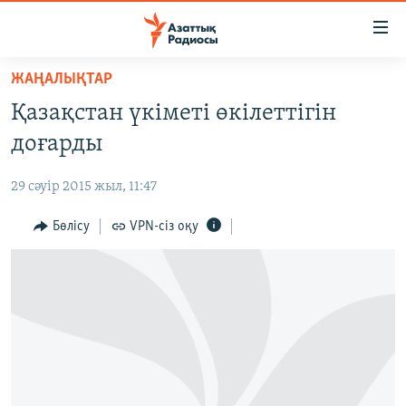
Accessibility
links
Skip
ЖАҢАЛЫҚТАР
to
ЖАҢАЛЫҚТАР
Қазақстан үкіметі өкілеттігін
main
САЯСАТ
content
доғарды
AZATTYQTV
Skip
to
29 сәуір 2015 жыл, 11:47
ҚАҢТАР ОҚИҒАСЫ
main
АДАМ ҚҰҚЫҚТАРЫ
Бөлісу
VPN-сіз оқу
Navigation
Skip
ӘЛЕУМЕТ
to
ӘЛЕМ
Search
АРНАЙЫ ЖОБАЛАР
Русский