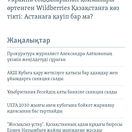
өртенген Wildberries Қазақстанға көз
тікті: Астанаға қауіп бар ма?
Жаңалықтар
Прокуратура журналист Александра Алёхованың
үкімін жеңілдетуді сұраған
АҚШ Кубаға қару жеткізуге қатысы бар адамдар мен
ұйымдарға санкция салды
Ұлыбритания Ресейдің алты банкіне санкция салды
UEFA 2030 жылғы әлем кубогына бойкот жариялау
идеясынан бас тартпайды
"Жосықсыз ұстау". Қазақстанның адам құқығы бюросы
Ермек Нарымбаев жайлы мәлімдеме жасады