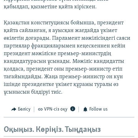
қабылдап, қызметіне қайта кіріскен.
Қазақстан конституциясы бойынша, президент
қайта сайланған, я ауысқан жағдайда үкімет
өкілетін доғарады. Парламент мәжілісіндегі саяси
партиялар фракцияларымен кеңескеннен кейін
президент мәжіліске премьер-министрдің
кандидатурасын ұсынады. Мәжіліс кандидатты
қолдаса, президент оны премьер-министр етіп
тағайындайды. Жаңа премьер-министр он күн
ішінде президентке үкімет құрамы туралы өз
ұсынысын білдіруі тиіс.
Бөлісу
VPN-сіз оқу
Follow us
Оқыңыз. Көріңіз. Тыңдаңыз