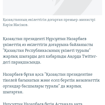
ЖАЗЫЛЫҢЫЗ
Қазақстанның өкілеттігін доғарған премьер-министрі
Кәрім Мәсімов.
Басқа тілдерде
Қазақстан президенті Нұрсұлтан Назарбаев
үкіметтің өз өкілеттігін доғаруына байланысты
"Қазақстан Республикасының үкіметі туралы"
жарлық шығарды деп хабарлады Ақорда Twitter-
дегі парақшасында.
Назарбаев бұған қоса "Қазақстан президентіне
тікелей бағынатын және есеп беретін мемлекеттік
органдар басшылары туралы" да жарлық
шығарған.
Нұрсұлтан Назарбаев бүгін Астанада анта