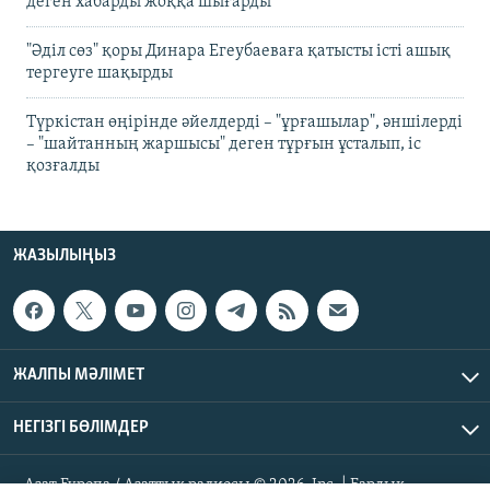
деген хабарды жоққа шығарды
"Әділ сөз" қоры Динара Егеубаеваға қатысты істі ашық
тергеуге шақырды
Түркістан өңірінде әйелдерді – "ұрғашылар", әншілерді
– "шайтанның жаршысы" деген тұрғын ұсталып, іс
қозғалды
ЖАЗЫЛЫҢЫЗ
ЖАЛПЫ МӘЛІМЕТ
НЕГІЗГІ БӨЛІМДЕР
Азат Еуропа / Азаттық радиосы © 2026, Inc. | Барлық