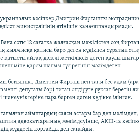
 украиналық кәсіпкер Дмитрий Фирташты экстрадици
әділет министрлігінің өтінішін қанағаттандырмады.
 Вена соты 12 сағатқа жалғасқан мәжілістен соң Фирт
қ қылмысқа қатысы бар» деген күдікпен сұратып от
е қатысты айғақ-дәлелі жеткіліксіз деген қаулы шығар
 шешіміне қарсы шағым түсіретінін мәлімдеген.
мы бойынша, Дмитрий Фирташ пен тағы бес адам (ар
аменті депутаты бар) титан өндіруге рұқсат беретін л
і шенеуніктеріне пара берген деген күдікке ілінген.
 тағылған айыптардың саяси астары бар деп мәлімдеп,
аштың адвокаттарының мәлімдеуінше, АҚШ-та кәсіп
дің мүддесін қорғайды деп санайды.