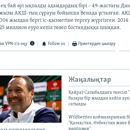
ең бай әрі ықпалды адамдардың бірі – 49-жастағы Дм
жылы АҚШ-тың сұрауы бойынша Венада ұсталған. АҚШ
06 жылдан бергі іс-қызметіне тергеу жүргізген. 201
125 миллион еуро кепіл төлеп бостандыққа шыққан.
VPN-сіз оқу
Follow us
Принтерден шығару
Жаңалықтар
Қайрат Сатыбалдыға тиесілі "
базары бір жылдан кейін ау
сатылды
Wildberries қоймаларының бі
"Қазақстан, Өзбекстан және 
көшірмек"