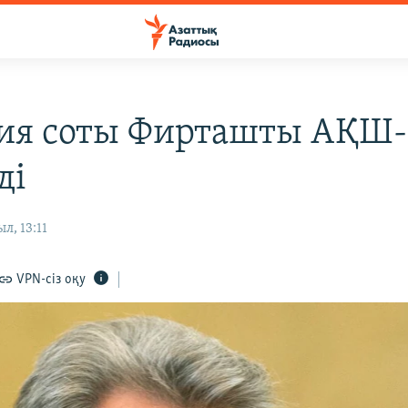
ия соты Фирташты АҚШ-
ді
л, 13:11
VPN-сіз оқу