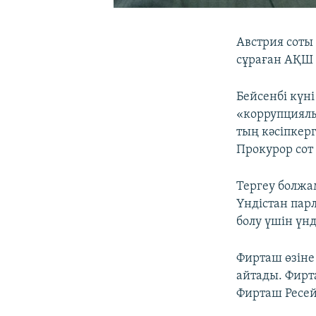
Австрия соты
сұраған АҚШ 
Бейсенбі күні
«коррупциялы
тың кәсіпкерг
Прокурор сот
Тергеу болжа
Үндістан парл
болу үшін үнд
Фирташ өзіне
айтады. Фирт
Фирташ Ресей