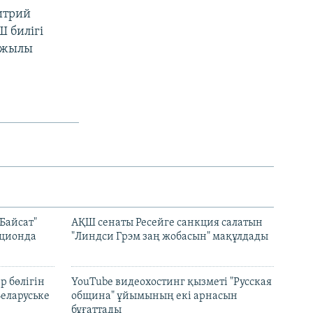
итрий
 билігі
4 жылы
Байсат"
АҚШ сенаты Ресейге санкция салатын
кционда
"Линдси Грэм заң жобасын" мақұлдады
р бөлігін
YouTube видеохостинг қызметі "Русская
Беларуське
община" ұйымының екі арнасын
бұғаттады