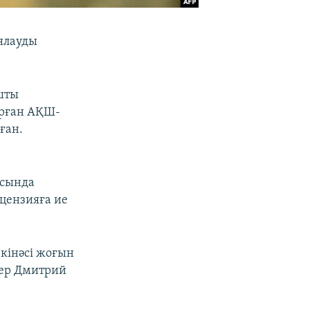
ялауды
ашты
ырған АҚШ-
ған.
асында
ицензияға ие
 кінәсі жоғын
кер Дмитрий