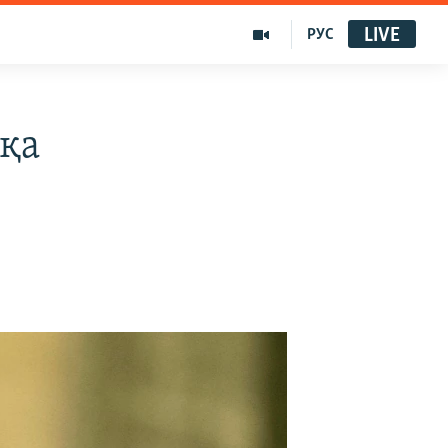
LIVE
РУС
қа