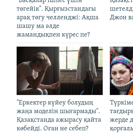
"Басқалар ішпес үшін
Қазақс
төгейік". Қырғызстандағы
шетелді
арақ төгу челленджі: Ақша
Джон ва
шашу ма әлде
жамандықпен күрес пе?
"Еркектер күйеу болудың
Түркім
жаңа моделін шығармады".
тағдыры
Қазақстанда ажырасу қайта
жерде 
көбейді. Оған не себеп?
қорғал