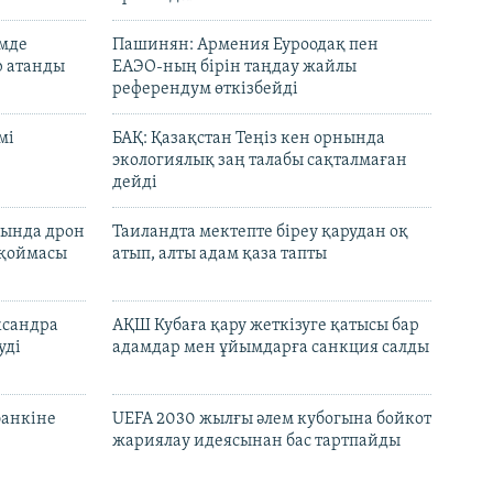
емде
Пашинян: Армения Еуроодақ пен
р атанды
ЕАЭО-ның бірін таңдау жайлы
референдум өткізбейді
мі
БАҚ: Қазақстан Теңіз кен орнында
экологиялық заң талабы сақталмаған
дейді
сында дрон
Таиландта мектепте біреу қарудан оқ
 қоймасы
атып, алты адам қаза тапты
ксандра
АҚШ Кубаға қару жеткізуге қатысы бар
уді
адамдар мен ұйымдарға санкция салды
банкіне
UEFA 2030 жылғы әлем кубогына бойкот
жариялау идеясынан бас тартпайды