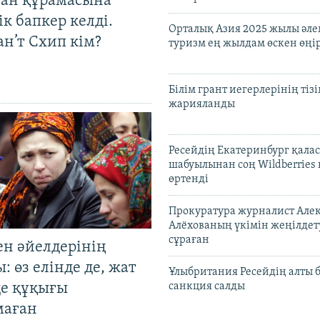
тан құрамасына
к бапкер келді.
Орталық Азия 2025 жылы әл
н’т Схип кім?
туризм ең жылдам өскен өңі
Білім грант иегерлерінің тізі
жарияланды
Ресейдің Екатеринбург қала
шабуылынан соң Wildberries
өртенді
Прокуратура журналист Але
Алёхованың үкімін жеңілдет
сұраған
ен әйелдерінің
: өз елінде де, жат
Ұлыбритания Ресейдің алты 
де құқығы
санкция салды
маған