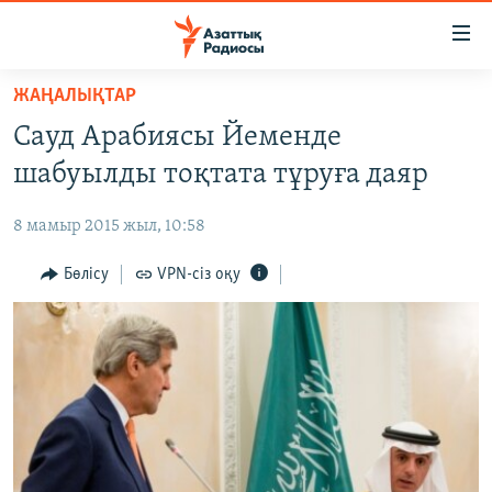
Accessibility
links
Skip
ЖАҢАЛЫҚТАР
to
ЖАҢАЛЫҚТАР
Сауд Арабиясы Йеменде
main
САЯСАТ
content
шабуылды тоқтата тұруға даяр
AZATTYQTV
Skip
to
8 мамыр 2015 жыл, 10:58
ҚАҢТАР ОҚИҒАСЫ
main
АДАМ ҚҰҚЫҚТАРЫ
Бөлісу
VPN-сіз оқу
Navigation
Skip
ӘЛЕУМЕТ
to
ӘЛЕМ
Search
АРНАЙЫ ЖОБАЛАР
Русский