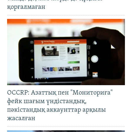
қорғалмаған
OCCRP: Азаттық пен "Мониториға"
фейк шағым үндістандық,
пәкістандық аккаунттар арқылы
жасалған