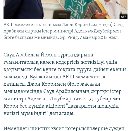
ЖАЗЫЛЫҢЫЗ
АҚШ мемлекеттік хатшысы Джон Керри (сол жақта) Сауд
Арабиясы сыртқы істер министрі Адель әл-Джубейрмен
Басқа тілдерде
бірге баспасөз жиынында. Эр-Рияд, 7 мамыр 2015 жыл.
Сауд Арабиясы Йемен тұрғындарына
гуманитарлық көмек кедергісіз жеткізілуі үшін
қақтығысты бес күнге тоқтата тұруға дайын екенін
мәлімдеді. Бұл жайында АҚШ мемлекеттік
хатшысы Джон Керримен бірге жасаған
мәлімдемесінде Сауд Арабиясының сыртқы істер
министрі Адель әл-Джубейр айтты. Джубейр мен
Керри бес күндік кідірісті "дағдарысты шешудің
негізгі мүмкіндігі" деп атады.
Йемендегі шииттік хусит көтерілісшілеріне әуеден