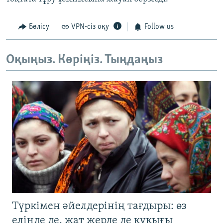
Бөлісу
VPN-сіз оқу
Follow us
Оқыңыз. Көріңіз. Тыңдаңыз
Түркімен әйелдерінің тағдыры: өз
елінде де, жат жерде де құқығы