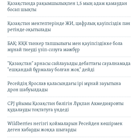
Қазақстанда рақымшылықпен 1,5 мың адам қамаудан
босап шықты
Қазақстан мектептерінде ЖИ, цифрлық қауіпсіздік пән
ретінде оқытылады
БАҚ: КҚК танкер тапшылығы мен қауіпсіздікке бола
мұнай тиеуді үзіп-созуға мәжбүр
"Қазақстан" арнасы сайлауалды дебаттағы сауалнамада
"ешқандай бұрмалау болған жоқ" дейді
Ресейдің Ярослав қаласындағы ірі мұнай зауытына
дрон шабуылдады
CPJ ұйымы Қазақстан билігін Лұқпан Ахмедияровты
қудалауды тоқтатуға үндеді
Wildberries негізгі қоймаларын Ресейден көшірмек
деген хабарды жоққа шығарды