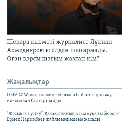
Шекара қызметі журналист Лұқпан
Ахмедияровты елден шығармады.
Оған қарсы шағым жазған кім?
Жаңалықтар
UEFA 2030 жылғы әлем кубогына бойкот жариялау
идеясынан бас тартпайды
"Жосықсыз ұстау". Қазақстанның адам құқығы бюросы
Ермек Нарымбаев жайлы мәлімдеме жасады