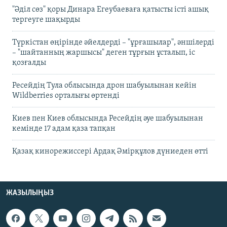
"Әділ сөз" қоры Динара Егеубаеваға қатысты істі ашық
тергеуге шақырды
Түркістан өңірінде әйелдерді – "ұрғашылар", әншілерді
– "шайтанның жаршысы" деген тұрғын ұсталып, іс
қозғалды
Ресейдің Тула облысында дрон шабуылынан кейін
Wildberries орталығы өртенді
Киев пен Киев облысында Ресейдің әуе шабуылынан
кемінде 17 адам қаза тапқан
Қазақ кинорежиссері Ардақ Әмірқұлов дүниеден өтті
ЖАЗЫЛЫҢЫЗ