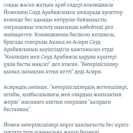
соққы жасап жатқан араб елдері коалициясы
Йеменнің Сауд Арабиясымен шекарада хуситтер
кемінде бес адамды өлтіруіне байланысты
операцияны тоқтату шығынды көбейтеді деп
мәлімдеген. Коалицияның баспасөз хатшысы,
бригада генералы Ахмад әл-Асири Сауд
Арабиясының қауіпсіздігін қамтамасыз етуді
"Коалиция мен Сауд Арабиясы қарулы күштері
үшін басты мақсат" деп атаған. "Көтерілісшілер
қызыл сызықтан аттап кетті" деді Асири.
Асиридің сөзінше, "көтерілісшілердің жетекшілері,
штабы, қолбасшылығы мен олардың жиналатын
жерін" нысанаға алатын операция "қазірден
басталмақ".
Йемен көтерілісшілері әзірге қақтығысты бес күнге
тоқтата тұру ұсынысына жауап бермеді.