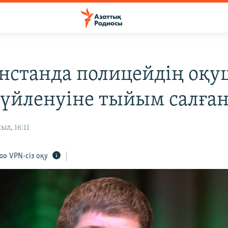
станда полицейдің оқ
 үйленуіне тыйым салға
ыл, 16:11
VPN-сіз оқу