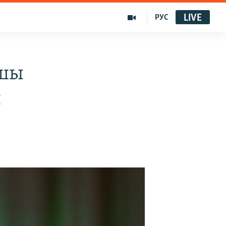
LIVE
РУС
ушы
н