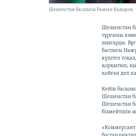
Шешенстан басшысы Рамзан Кадыров.
Шешенстан б
тұрғыны кәме
шығарды. Бұғ
бастығы Нажу
күштеп тоқал
қорқытып, қы
қойған деп х
Кейін басылы
Шешенстан б
Шешенстан б
білмейтінін 
«Коммерсант 
бостандықтар