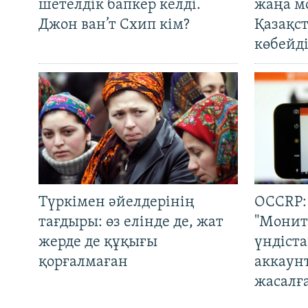
шетелдік бапкер келді.
жаңа м
Джон ван’т Схип кім?
Қазақс
көбейді
Түркімен әйелдерінің
OCCRP:
тағдыры: өз елінде де, жат
"Монит
жерде де құқығы
үндіст
қорғалмаған
аккаун
жасалғ