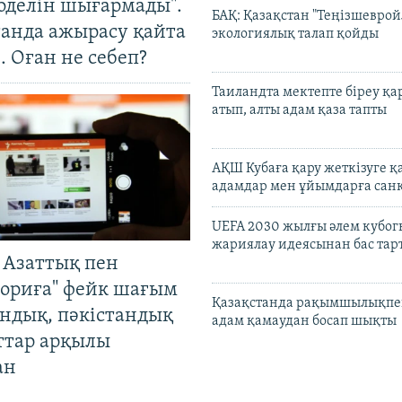
оделін шығармады".
БАҚ: Қазақстан "Теңізшеврой
танда ажырасу қайта
экологиялық талап қойды
. Оған не себеп?
Таиландта мектепте біреу қа
атып, алты адам қаза тапты
АҚШ Кубаға қару жеткізуге қ
адамдар мен ұйымдарға сан
UEFA 2030 жылғы әлем кубог
жариялау идеясынан бас та
 Азаттық пен
ориға" фейк шағым
Қазақстанда рақымшылықпен
андық, пәкістандық
адам қамаудан босап шықты
ттар арқылы
ан