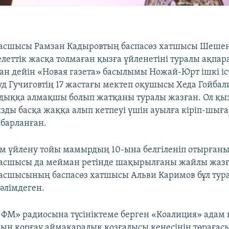
асшысы Рамзан Кадыровтың баспасөз хатшысы Шеше
леттік жасқа толмаған қызға үйленетіні туралы ақпа
ан дейін «Новая газета» басылымы Ножай-Юрт ішкі іст
д Гучиговтің 17 жастағы мектеп оқушысы Хеда Гойба
дыққа алмақшы болып жатқаны туралы жазған. Ол қы
зды басқа жаққа алып кетпеуі үшін ауылға кіріп-шыға
абарланған.
м үйлену тойы мамырдың 10-ына белгіленіп отырғаны
асшысы да мейман ретінде шақырылғаны жайлы жазғ
асшысының баспасөз хатшысы Альви Каримов бұл тур
мәлімдеген.
ФМ» радиосына түсініктеме берген «Коалиция» адам
ын қорғау аймақаралық қозғалысы кеңесінің төрағас