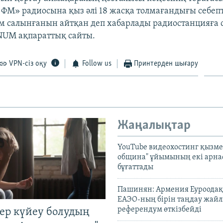
ФМ» радиосына қыз әлі 18 жасқа толмағандығы себепт
 салынғанын айтқан деп хабарлады радиостанцияға 
NUM ақпараттық сайты.
VPN-сіз оқу
Follow us
Принтерден шығару
Жаңалықтар
YouTube видеохостинг қызмет
община" ұйымының екі арн
бұғаттады
Пашинян: Армения Еуроодақ
ЕАЭО-ның бірін таңдау жай
референдум өткізбейді
тер күйеу болудың