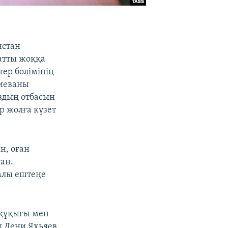
нстан
ратты жоққа
ер бөлімінің
лиеваны
здың отбасын
р жолға күзет
н, оған
ан.
алы ештеңе
 құқығы мен
ы Дени Яхьяев