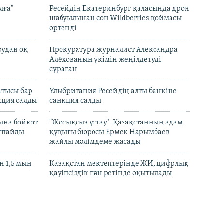
лға"
Ресейдің Екатеринбург қаласында дрон
шабуылынан соң Wildberries қоймасы
өртенді
рудан оқ
Прокуратура журналист Александра
Алёхованың үкімін жеңілдетуді
сұраған
атысы бар
Ұлыбритания Ресейдің алты банкіне
кция салды
санкция салды
ына бойкот
"Жосықсыз ұстау". Қазақстанның адам
ртпайды
құқығы бюросы Ермек Нарымбаев
жайлы мәлімдеме жасады
 1,5 мың
Қазақстан мектептерінде ЖИ, цифрлық
қауіпсіздік пән ретінде оқытылады