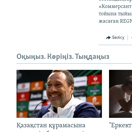
«Коммерсант 
тойына тыйым
жасаған REG
Бөлісу
Оқыңыз. Көріңіз. Тыңдаңыз
Қазақстан құрамасына
"Еркек