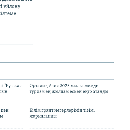
і үйлену
сілтеме
і "Русская
Орталық Азия 2025 жылы әлемде
асын
туризм ең жылдам өскен өңір атанды
 пен
Білім грант иегерлерінің тізімі
лы
жарияланды