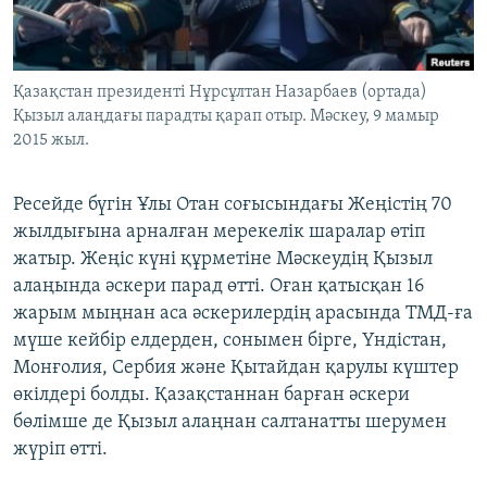
ЖАЗЫЛЫҢЫЗ
Қазақстан президенті Нұрсұлтан Назарбаев (ортада)
Қызыл алаңдағы парадты қарап отыр. Мәскеу, 9 мамыр
Басқа тілдерде
2015 жыл.
Ресейде бүгін Ұлы Отан соғысындағы Жеңістің 70
жылдығына арналған мерекелік шаралар өтіп
жатыр. Жеңіс күні құрметіне Мәскеудің Қызыл
алаңында әскери парад өтті. Оған қатысқан 16
жарым мыңнан аса әскерилердің арасында ТМД-ға
мүше кейбір елдерден, сонымен бірге, Үндістан,
Монғолия, Сербия және Қытайдан қарулы күштер
өкілдері болды. Қазақстаннан барған әскери
бөлімше де Қызыл алаңнан салтанатты шерумен
жүріп өтті.