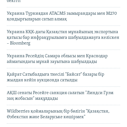
бекітті
Украина Түркиядан ATACMS зымырандары мен M270
қондырғыларын сатып алмақ
Украина КҚК-дағы Қазақстан мұнайының экспортына
қатысы бар инфрақұрылымға шабуылдамауға келіскен
– Bloomberg
Украина Ресейдің Самара облысы мен Краснодар
аймағындағы мұнай зауытына шабуылдады
Қайрат Сатыбалдыға тиесілі "Байсат" базары бір
жылдан кейін аукционда сатылды
АҚШ сенаты Ресейге санкция салатын "Линдси Грэм
заң жобасын" мақұлдады
Wildberries қоймаларының бір бөлігін "Қазақстан,
Өзбекстан және Беларуське көшірмек"