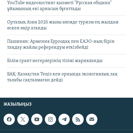
YouTube видеохостинг қызметі "Русская община"
ұйымының екі арнасын бұғаттады
Орталық Азия 2025 жылы әлемде туризм ең жылдам
өскен өңір атанды
Пашинян: Армения Еуроодақ пен ЕАЭО-ның бірін
таңдау жайлы референдум өткізбейді
Білім грант иегерлерінің тізімі жарияланды
БАҚ: Қазақстан Теңіз кен орнында экологиялық заң
талабы сақталмаған дейді
ЖАЗЫЛЫҢЫЗ