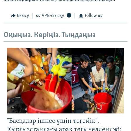
Бөлісу
VPN-сіз оқу
Follow us
Оқыңыз. Көріңіз. Тыңдаңыз
"Басқалар ішпес үшін төгейік".
Қырғызстандағы арақ төгу челленджі: