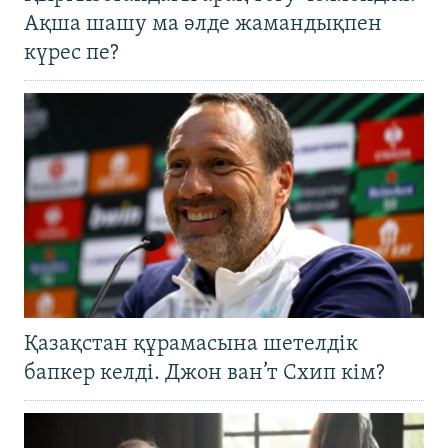
Ақша шашу ма әлде жамандықпен
күрес пе?
Қазақстан құрамасына шетелдік
бапкер келді. Джон ван’т Схип кім?