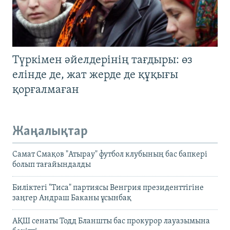
Түркімен әйелдерінің тағдыры: өз
елінде де, жат жерде де құқығы
қорғалмаған
Жаңалықтар
Самат Смақов "Атырау" футбол клубының бас бапкері
болып тағайындалды
Биліктегі "Тиса" партиясы Венгрия президенттігіне
заңгер Андраш Баканы ұсынбақ
АҚШ сенаты Тодд Бланшты бас прокурор лауазымына