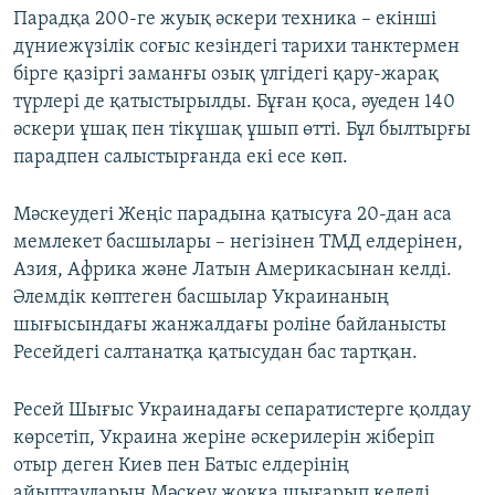
Парадқа 200-ге жуық әскери техника – екінші
дүниежүзілік соғыс кезіндегі тарихи танктермен
бірге қазіргі заманғы озық үлгідегі қару-жарақ
түрлері де қатыстырылды. Бұған қоса, әуеден 140
әскери ұшақ пен тікұшақ ұшып өтті. Бұл былтырғы
парадпен салыстырғанда екі есе көп.
Мәскеудегі Жеңіс парадына қатысуға 20-дан аса
мемлекет басшылары – негізінен ТМД елдерінен,
Азия, Африка және Латын Америкасынан келді.
Әлемдік көптеген басшылар Украинаның
шығысындағы жанжалдағы роліне байланысты
Ресейдегі салтанатқа қатысудан бас тартқан.
Ресей Шығыс Украинадағы сепаратистерге қолдау
көрсетіп, Украина жеріне әскерилерін жіберіп
отыр деген Киев пен Батыс елдерінің
айыптауларын Мәскеу жоққа шығарып келеді.