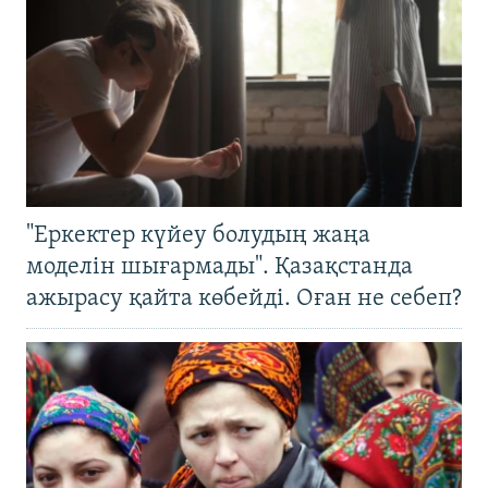
"Еркектер күйеу болудың жаңа
моделін шығармады". Қазақстанда
ажырасу қайта көбейді. Оған не себеп?