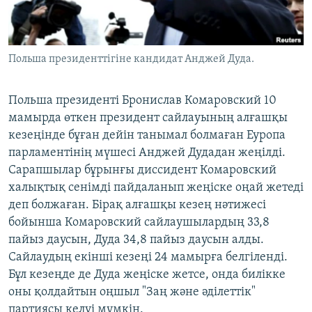
ЖАЗЫЛЫҢЫЗ
Польша президенттігіне кандидат Анджей Дуда.
Басқа тілдерде
Польша президенті Бронислав Комаровский 10
мамырда өткен президент сайлауының алғашқы
кезеңінде бұған дейін танымал болмаған Еуропа
парламентінің мүшесі Анджей Дудадан жеңілді.
Сарапшылар бұрынғы диссидент Комаровский
халықтық сенімді пайдаланып жеңіске оңай жетеді
деп болжаған. Бірақ алғашқы кезең нәтижесі
бойынша Комаровский сайлаушылардың 33,8
пайыз даусын, Дуда 34,8 пайыз даусын алды.
Сайлаудың екінші кезеңі 24 мамырға белгіленді.
Бұл кезеңде де Дуда жеңіске жетсе, онда билікке
оны қолдайтын оңшыл "Заң және әділеттік"
партиясы келуі мүмкін.