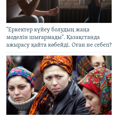
"Еркектер күйеу болудың жаңа
моделін шығармады". Қазақстанда
ажырасу қайта көбейді. Оған не себеп?