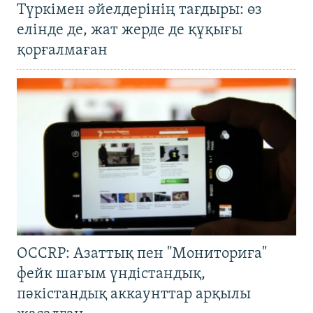
Түркімен әйелдерінің тағдыры: өз
елінде де, жат жерде де құқығы
қорғалмаған
OCCRP: Азаттық пен "Мониториға"
фейк шағым үндістандық,
пәкістандық аккаунттар арқылы