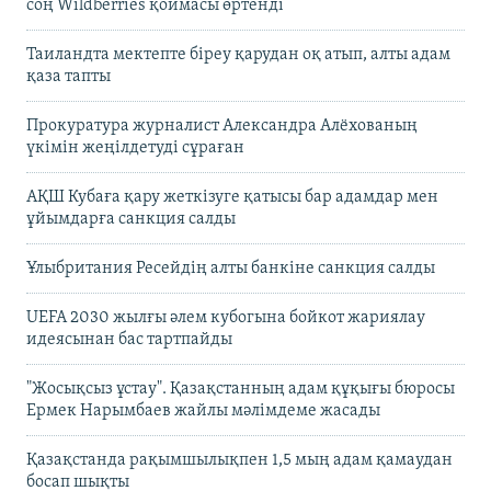
соң Wildberries қоймасы өртенді
Таиландта мектепте біреу қарудан оқ атып, алты адам
қаза тапты
Прокуратура журналист Александра Алёхованың
үкімін жеңілдетуді сұраған
АҚШ Кубаға қару жеткізуге қатысы бар адамдар мен
ұйымдарға санкция салды
Ұлыбритания Ресейдің алты банкіне санкция салды
UEFA 2030 жылғы әлем кубогына бойкот жариялау
идеясынан бас тартпайды
"Жосықсыз ұстау". Қазақстанның адам құқығы бюросы
Ермек Нарымбаев жайлы мәлімдеме жасады
Қазақстанда рақымшылықпен 1,5 мың адам қамаудан
босап шықты