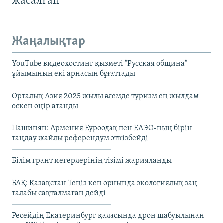
жасалған
Жаңалықтар
YouTube видеохостинг қызметі "Русская община"
ұйымының екі арнасын бұғаттады
Орталық Азия 2025 жылы әлемде туризм ең жылдам
өскен өңір атанды
Пашинян: Армения Еуроодақ пен ЕАЭО-ның бірін
таңдау жайлы референдум өткізбейді
Білім грант иегерлерінің тізімі жарияланды
БАҚ: Қазақстан Теңіз кен орнында экологиялық заң
талабы сақталмаған дейді
Ресейдің Екатеринбург қаласында дрон шабуылынан