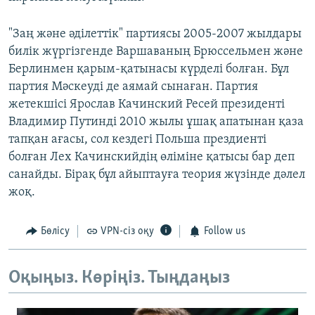
"Заң және әділеттік" партиясы 2005-2007 жылдары
билік жүргізгенде Варшаваның Брюссельмен және
Берлинмен қарым-қатынасы күрделі болған. Бұл
партия Мәскеуді де аямай сынаған. Партия
жетекшісі Ярослав Качинский Ресей президенті
Владимир Путинді 2010 жылы ұшақ апатынан қаза
тапқан ағасы, сол кездегі Польша прездиенті
болған Лех Качинскийдің өліміне қатысы бар деп
санайды. Бірақ бұл айыптауға теория жүзінде дәлел
жоқ.
Бөлісу
VPN-сіз оқу
Follow us
Оқыңыз. Көріңіз. Тыңдаңыз