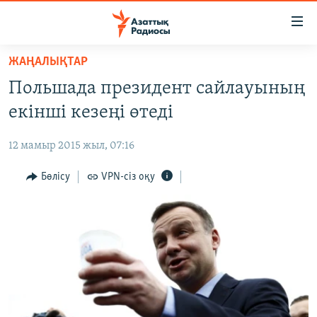
Accessibility
links
Skip
ЖАҢАЛЫҚТАР
to
ЖАҢАЛЫҚТАР
Польшада президент сайлауының
main
САЯСАТ
content
екінші кезеңі өтеді
AZATTYQTV
Skip
to
12 мамыр 2015 жыл, 07:16
ҚАҢТАР ОҚИҒАСЫ
main
АДАМ ҚҰҚЫҚТАРЫ
Бөлісу
VPN-сіз оқу
Navigation
Skip
ӘЛЕУМЕТ
to
ӘЛЕМ
Search
АРНАЙЫ ЖОБАЛАР
Русский