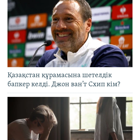
Қазақстан құрамасына шетелдік
бапкер келді. Джон ван’т Схип кім?