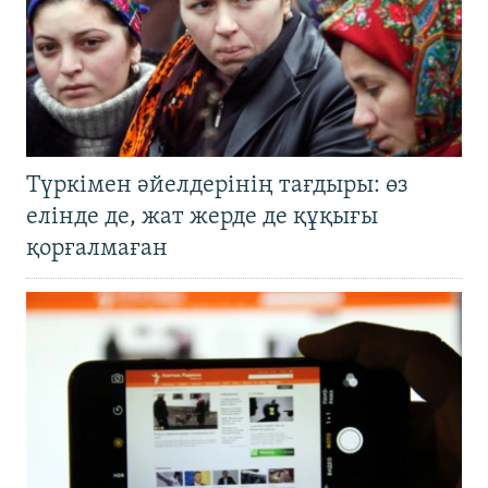
Түркімен әйелдерінің тағдыры: өз
елінде де, жат жерде де құқығы
қорғалмаған