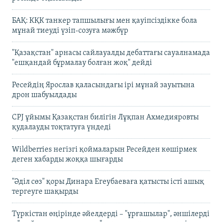
БАҚ: КҚК танкер тапшылығы мен қауіпсіздікке бола
мұнай тиеуді үзіп-созуға мәжбүр
"Қазақстан" арнасы сайлауалды дебаттағы сауалнамада
"ешқандай бұрмалау болған жоқ" дейді
Ресейдің Ярослав қаласындағы ірі мұнай зауытына
дрон шабуылдады
CPJ ұйымы Қазақстан билігін Лұқпан Ахмедияровты
қудалауды тоқтатуға үндеді
Wildberries негізгі қоймаларын Ресейден көшірмек
деген хабарды жоққа шығарды
"Әділ сөз" қоры Динара Егеубаеваға қатысты істі ашық
тергеуге шақырды
Түркістан өңірінде әйелдерді – "ұрғашылар", әншілерді