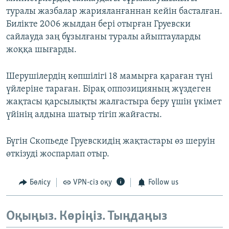
туралы жазбалар жарияланғаннан кейін басталған.
Билікте 2006 жылдан бері отырған Груевски
сайлауда заң бұзылғаны туралы айыптауларды
жоққа шығарды.
Шерушілердің көпшілігі 18 мамырға қараған түні
үйлеріне тараған. Бірақ оппозицияның жүздеген
жақтасы қарсылықты жалғастыра беру үшін үкімет
үйінің алдына шатыр тігіп жайғасты.
Бүгін Скопьеде Груевскидің жақтастары өз шеруін
өткізуді жоспарлап отыр.
Бөлісу
VPN-сіз оқу
Follow us
Оқыңыз. Көріңіз. Тыңдаңыз