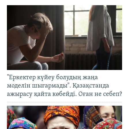
"Еркектер күйеу болудың жаңа
моделін шығармады". Қазақстанда
ажырасу қайта көбейді. Оған не себеп?