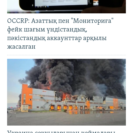
OCCRP: Азаттық пен "Мониториға"
фейк шағым үндістандық,
пәкістандық аккаунттар арқылы
жасалған