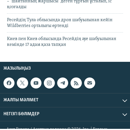
– "шайтанның жаршысы" деген тұрғын ұсталып, іс
қозғалды
Ресейдің Тула облысында дрон шабуылынан кейін
Wildberries орталығы өртенді
Киев пен Киев облысында Ресейдің әуе шабуылынан
кемінде 17 адам қаза тапқан
ЖАЗЫЛЫҢЫЗ
ЖАЛПЫ МӘЛІМЕТ
НЕГІЗГІ БӨЛІМДЕР
Азат Еуропа / Азаттық радиосы © 2026, Inc. | Барлық