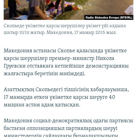
ЖАЗЫЛЫҢЫЗ
Скопьеде үкіметке қарсы шерушілер үкімет үйі алдына
шатыр тігіп жатыр. Македония, 17 мамыр 2015 жыл.
Басқа тілдерде
Македония астанасы Скопье қаласында үкіметке
қарсы шерушілер премьер-министр Никола
Груевски отставкаға кетпейінше демонстрацияны
жалғастыра беретінін мәлімдеді.
Азаттықтың Скопьедегі тілшісінің хабарлауынша,
17 мамырда өткен үкіметке қарсы шеруге 40
мыңнан астам адам қатысқан.
Македония социал-демократиялық одағы партиясы
бастаған оппозицияшыл партиялардың шеруі
министрлердің сайлаудағы бұрмалаушылығы