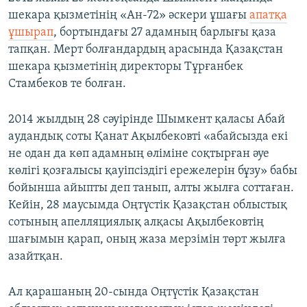
шекара қызметінің «Ан-72» әскери ұшағы
апатқа
ұшырап
, бортындағы 27 адамның барлығы қаза
тапқан. Мерт болғандардың арасында Қазақстан
шекара қызметінің директоры Тұрғанбек
Стамбеков те болған.
2014 жылдың 28 сәуірінде Шымкент қаласы Абай
аудандық соты Қанат Ақылбековті «абайсызда екі
не одан да көп адамның өліміне соқтырған әуе
көлiгi қозғалысы қауiпсiздiгi ережелерiн бұзу» бабы
бойынша айыпты деп танып, алты жылға соттаған.
Кейін, 28 маусымда Оңтүстік Қазақстан облыстық
сотының апелляциялық алқасы Ақылбековтің
шағымын қарап, оның жаза мерзімін төрт жылға
азайтқан.
Ал қарашаның 20-сында Оңтүстік Қазақстан