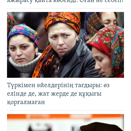
ажырасу қайта көбейді. Оған не себеп?
Түркімен әйелдерінің тағдыры: өз
елінде де, жат жерде де құқығы
қорғалмаған