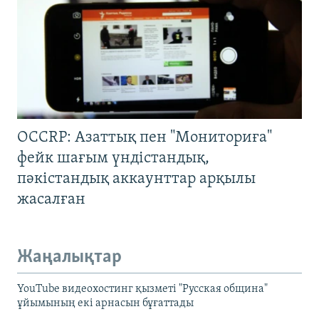
OCCRP: Азаттық пен "Мониториға"
фейк шағым үндістандық,
пәкістандық аккаунттар арқылы
жасалған
Жаңалықтар
YouTube видеохостинг қызметі "Русская община"
ұйымының екі арнасын бұғаттады