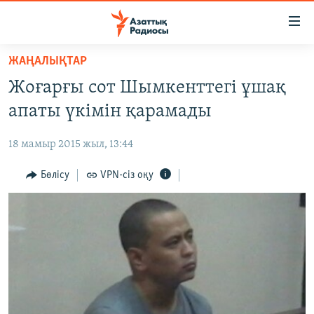
Accessibility
links
Skip
ЖАҢАЛЫҚТАР
to
ЖАҢАЛЫҚТАР
Жоғарғы сот Шымкенттегі ұшақ
main
САЯСАТ
content
апаты үкімін қарамады
AZATTYQTV
Skip
to
18 мамыр 2015 жыл, 13:44
ҚАҢТАР ОҚИҒАСЫ
main
АДАМ ҚҰҚЫҚТАРЫ
Бөлісу
VPN-сіз оқу
Navigation
Skip
ӘЛЕУМЕТ
to
ӘЛЕМ
Search
АРНАЙЫ ЖОБАЛАР
Русский