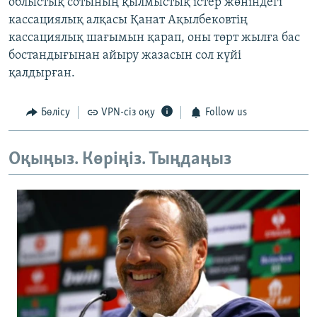
облыстық сотының қылмыстық істер жөніндегі
кассациялық алқасы Қанат Ақылбековтің
кассациялық шағымын қарап, оны төрт жылға бас
бостандығынан айыру жазасын сол күйі
қалдырған.
Бөлісу
VPN-сіз оқу
Follow us
Оқыңыз. Көріңіз. Тыңдаңыз