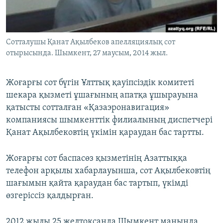
ЖАЗЫЛЫҢЫЗ
Сотталушы Қанат Ақылбеков апелляциялық сот
отырысында. Шымкент, 27 маусым, 2014 жыл.
Басқа тілдерде
Жоғарғы сот бүгін Ұлттық қауіпсіздік комитеті
шекара қызметі ұшағының апатқа ұшырауына
қатысты сотталған «Қазаэронавигация»
компаниясы шымкенттік филиалының диспетчері
Қанат Ақылбековтің үкімін қараудан бас тартты.
Жоғарғы сот баспасөз қызметінің Азаттыққа
телефон арқылы хабарлауынша, сот Ақылбековтің
шағымын қайта қараудан бас тартып, үкімді
өзгеріссіз қалдырған.
2012 жылы 25 желтоқсанда Шымкент маңында