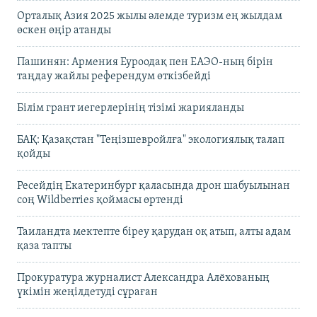
Орталық Азия 2025 жылы әлемде туризм ең жылдам
өскен өңір атанды
Пашинян: Армения Еуроодақ пен ЕАЭО-ның бірін
таңдау жайлы референдум өткізбейді
Білім грант иегерлерінің тізімі жарияланды
БАҚ: Қазақстан "Теңізшевройлға" экологиялық талап
қойды
Ресейдің Екатеринбург қаласында дрон шабуылынан
соң Wildberries қоймасы өртенді
Таиландта мектепте біреу қарудан оқ атып, алты адам
қаза тапты
Прокуратура журналист Александра Алёхованың
үкімін жеңілдетуді сұраған