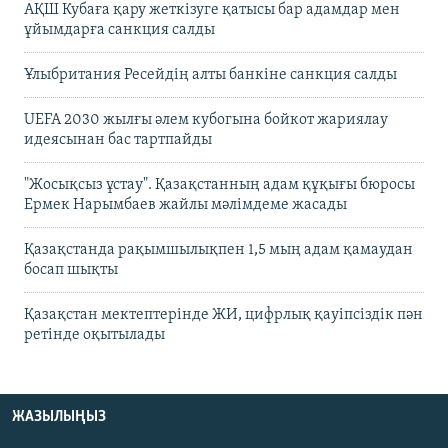
АҚШ Кубаға қару жеткізуге қатысы бар адамдар мен
ұйымдарға санкция салды
Ұлыбритания Ресейдің алты банкіне санкция салды
UEFA 2030 жылғы әлем кубогына бойкот жариялау
идеясынан бас тартпайды
"Жосықсыз ұстау". Қазақстанның адам құқығы бюросы
Ермек Нарымбаев жайлы мәлімдеме жасады
Қазақстанда рақымшылықпен 1,5 мың адам қамаудан
босап шықты
Қазақстан мектептерінде ЖИ, цифрлық қауіпсіздік пән
ретінде оқытылады
ЖАЗЫЛЫҢЫЗ