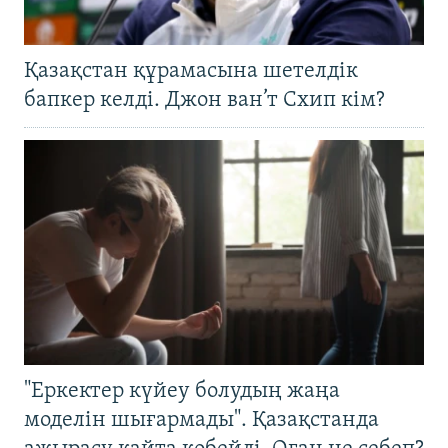
Қазақстан құрамасына шетелдік
бапкер келді. Джон ван’т Схип кім?
"Еркектер күйеу болудың жаңа
моделін шығармады". Қазақстанда