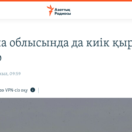
а облысында да киік қ
р
жыл, 09:59
VPN-сіз оқу