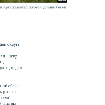
н бірге жайылып жүрген ұрғашы бөкен.
ық округі
ан. Қазір
ың
ардың неден
нші облыс.
 қырылып
гелді
ай-Ырғыз