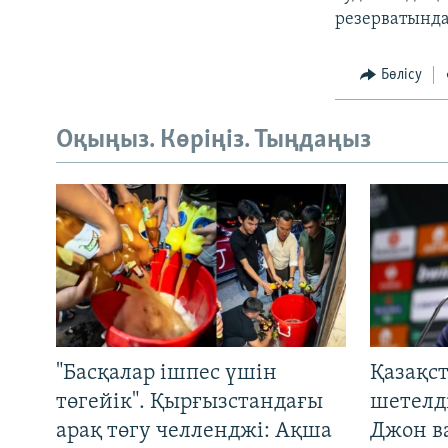
резерватында
Бөлісу
Оқыңыз. Көріңіз. Тыңдаңыз
"Басқалар ішпес үшін
Қазақс
төгейік". Қырғызстандағы
шетелді
арақ төгу челленджі: Ақша
Джон ва