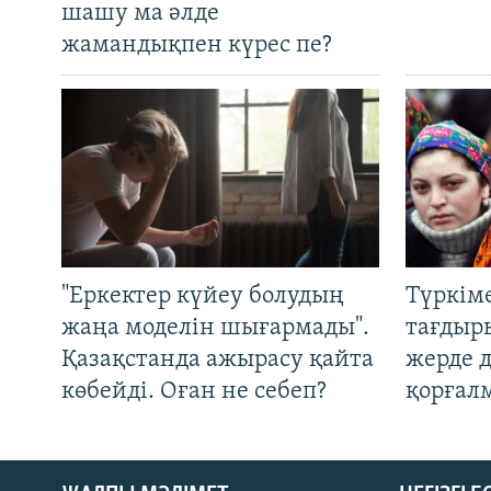
шашу ма әлде
жамандықпен күрес пе?
"Еркектер күйеу болудың
Түркім
жаңа моделін шығармады".
тағдыры
Қазақстанда ажырасу қайта
жерде 
көбейді. Оған не себеп?
қорғал