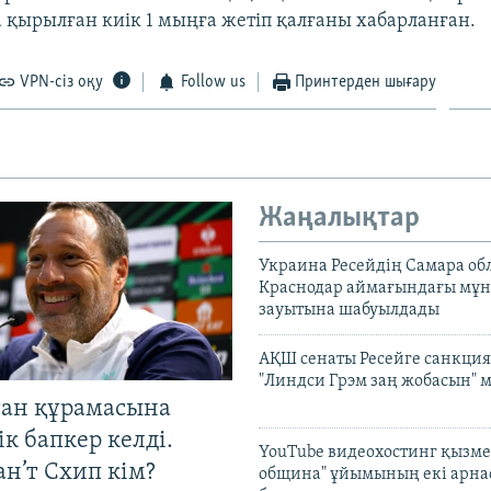
 қырылған киік 1 мыңға жетіп қалғаны хабарланған.
VPN-сіз оқу
Follow us
Принтерден шығару
Жаңалықтар
Украина Ресейдің Самара об
Краснодар аймағындағы мұ
зауытына шабуылдады
АҚШ сенаты Ресейге санкция
"Линдси Грэм заң жобасын" 
тан құрамасына
к бапкер келді.
YouTube видеохостинг қызмет
н’т Схип кім?
община" ұйымының екі арн