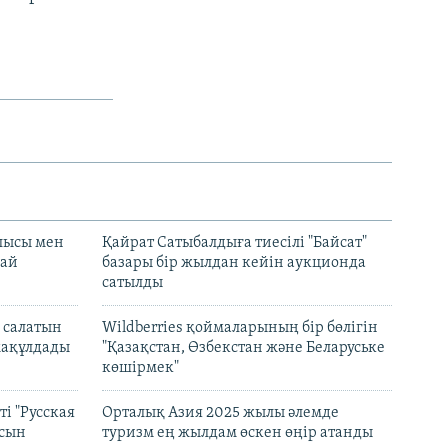
лысы мен
Қайрат Сатыбалдыға тиесілі "Байсат"
най
базары бір жылдан кейін аукционда
сатылды
 салатын
Wildberries қоймаларының бір бөлігін
мақұлдады
"Қазақстан, Өзбекстан және Беларуське
көшірмек"
і "Русская
Орталық Азия 2025 жылы әлемде
асын
туризм ең жылдам өскен өңір атанды