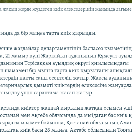
 жақын жерде жүздеген киік өлекселерінің жанында лағыме
ында да бір мыңға тарта киік қырылды.
енше жағдайлар департаментінің баспасөз қызметінің
, 21 мамыр күні Жарқайың ауданының Құмсуат ауылд
уданының Терісаққан ауылдық округі қиылысындағы
н шамамен бір мыңға тарта киік қырылғаны анықталғ
ктердің нақты саны есептеліп жатыр. Жақсы ауданын
етеринарлық қызметі киіктердің өлексесіне жануарл
нықтау үшін сараптама жасап жатыр.
ақстанда киіктер жаппай қырылып жатқан осымен үші
Қостанай мен Ақтөбе облысында да мыідаған бас киік
мырдағы мәлімет бойынша, Қостанай облысының Аман
рылған киік басы 28 мыңға, Ақтөбе облысының Торғ