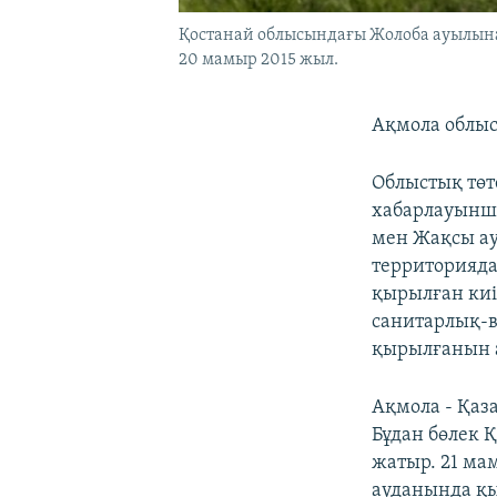
Қостанай облысындағы Жолоба ауылына
20 мамыр 2015 жыл.
Ақмола облыс
Облыстық төт
хабарлауынша
мен Жақсы а
территорияда
қырылған киі
санитарлық-в
қырылғанын а
Ақмола - Қаз
Бұдан бөлек 
жатыр. 21 ма
ауданында қы