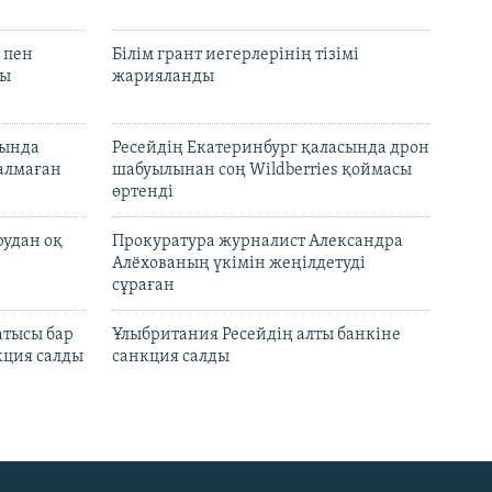
 пен
Білім грант иегерлерінің тізімі
лы
жарияланды
нында
Ресейдің Екатеринбург қаласында дрон
талмаған
шабуылынан соң Wildberries қоймасы
өртенді
рудан оқ
Прокуратура журналист Александра
Алёхованың үкімін жеңілдетуді
сұраған
атысы бар
Ұлыбритания Ресейдің алты банкіне
кция салды
санкция салды