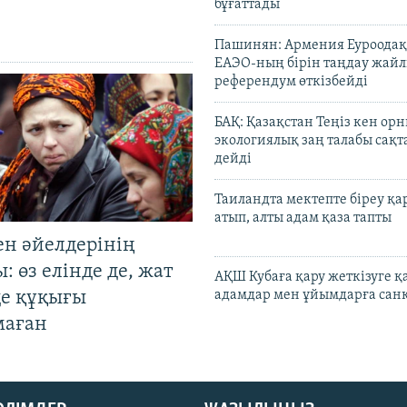
бұғаттады
Пашинян: Армения Еуроодақ
ЕАЭО-ның бірін таңдау жай
референдум өткізбейді
БАҚ: Қазақстан Теңіз кен ор
экологиялық заң талабы сақ
дейді
Таиландта мектепте біреу қа
атып, алты адам қаза тапты
ен әйелдерінің
: өз елінде де, жат
АҚШ Кубаға қару жеткізуге қ
де құқығы
адамдар мен ұйымдарға сан
маған