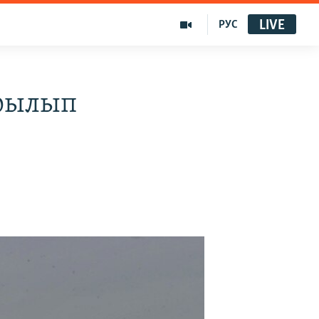
LIVE
РУС
ырылып