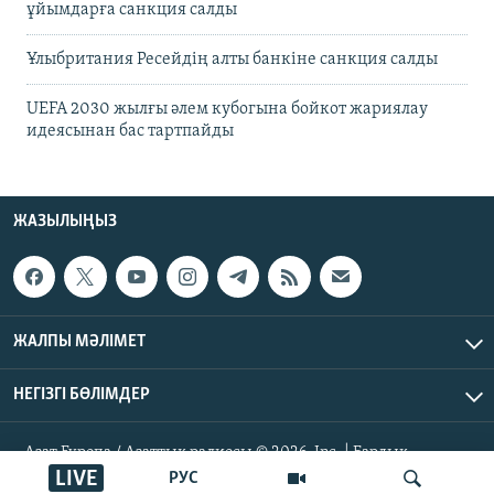
ұйымдарға санкция салды
Ұлыбритания Ресейдің алты банкіне санкция салды
UEFA 2030 жылғы әлем кубогына бойкот жариялау
идеясынан бас тартпайды
ЖАЗЫЛЫҢЫЗ
ЖАЛПЫ МӘЛІМЕТ
НЕГІЗГІ БӨЛІМДЕР
Азат Еуропа / Азаттық радиосы © 2026, Inc. | Барлық
құқықтары қорғалған
LIVE
РУС