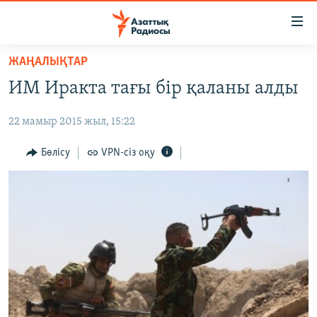
Accessibility
links
Skip
ЖАҢАЛЫҚТАР
to
ЖАҢАЛЫҚТАР
ИМ Иракта тағы бір қаланы алды
main
САЯСАТ
content
22 мамыр 2015 жыл, 15:22
AZATTYQTV
Skip
to
ҚАҢТАР ОҚИҒАСЫ
Бөлісу
VPN-сіз оқу
main
АДАМ ҚҰҚЫҚТАРЫ
Navigation
Skip
ӘЛЕУМЕТ
to
ӘЛЕМ
Search
АРНАЙЫ ЖОБАЛАР
Русский