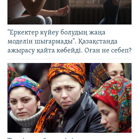
"Еркектер күйеу болудың жаңа
моделін шығармады". Қазақстанда
ажырасу қайта көбейді. Оған не себеп?