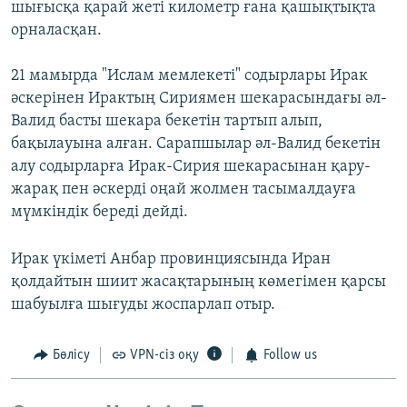
шығысқа қарай жеті километр ғана қашықтықта
орналасқан.
21 мамырда "Ислам мемлекеті" содырлары Ирак
әскерінен Ирактың Сириямен шекарасындағы әл-
Валид басты шекара бекетін тартып алып,
бақылауына алған. Сарапшылар әл-Валид бекетін
алу содырларға Ирак-Сирия шекарасынан қару-
жарақ пен әскерді оңай жолмен тасымалдауға
мүмкіндік береді дейді.
Ирак үкіметі Анбар провинциясында Иран
қолдайтын шиит жасақтарының көмегімен қарсы
шабуылға шығуды жоспарлап отыр.
Бөлісу
VPN-сіз оқу
Follow us