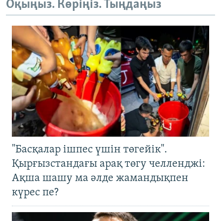
Оқыңыз. Көріңіз. Тыңдаңыз
"Басқалар ішпес үшін төгейік".
Қырғызстандағы арақ төгу челленджі:
Ақша шашу ма әлде жамандықпен
күрес пе?