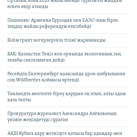
Орталық Азия 2025 жылы әлемде туризм ең жылдам
өскен өңір атанды
Пашинян: Армения Еуроодақ пен ЕАЭО-ның бірін
таңдау жайлы референдум өткізбейді
Білім грант иегерлерінің тізімі жарияланды
БАҚ: Қазақстан Теңіз кен орнында экологиялық заң
талабы сақталмаған дейді
Ресейдің Екатеринбург қаласында дрон шабуылынан
соң Wildberries қоймасы өртенді
Таиландта мектепте біреу қарудан оқ атып, алты адам
қаза тапты
Прокуратура журналист Александра Алёхованың
үкімін жеңілдетуді сұраған
АҚШ Кубаға қару жеткізуге қатысы бар адамдар мен