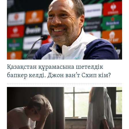
Қазақстан құрамасына шетелдік
бапкер келді. Джон ван’т Схип кім?