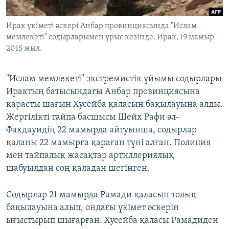
ЖАЗЫЛЫҢЫЗ
Ирак үкіметі әскері Анбар провинциясында "Ислам
мемлекеті" содырларымен ұрыс кезінде. Ирак, 19 мамыр
2015 жыл.
Басқа тілдерде
"Ислам мемлекеті" экстремистік ұйымы содырлары
Ирактың батысындағы Анбар провинциясына
қарасты шағын Хусейба қаласын бақылауына алды.
Жергілікті тайпа басшысы Шейх Рафи әл-
Фахдауидің 22 мамырда айтуынша, содырлар
қаланы 22 мамырға қараған түні алған. Полиция
мен тайпалық жасақтар артиллериялық
шабуылдан соң қаладан шегінген.
Содырлар 21 мамырда Рамади қаласын толық
бақылауына алып, ондағы үкімет әскерін
ығыстырып шығарған. Хусейба қаласы Рамадиден