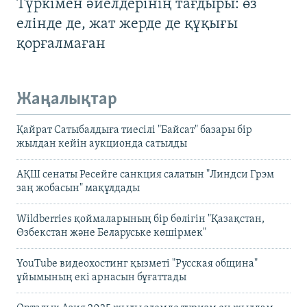
Түркімен әйелдерінің тағдыры: өз
елінде де, жат жерде де құқығы
қорғалмаған
Жаңалықтар
Қайрат Сатыбалдыға тиесілі "Байсат" базары бір
жылдан кейін аукционда сатылды
АҚШ сенаты Ресейге санкция салатын "Линдси Грэм
заң жобасын" мақұлдады
Wildberries қоймаларының бір бөлігін "Қазақстан,
Өзбекстан және Беларуське көшірмек"
YouTube видеохостинг қызметі "Русская община"
ұйымының екі арнасын бұғаттады