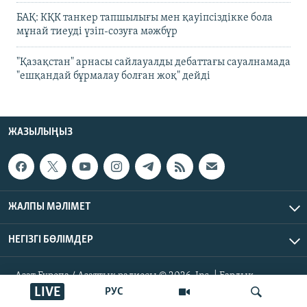
БАҚ: КҚК танкер тапшылығы мен қауіпсіздікке бола
мұнай тиеуді үзіп-созуға мәжбүр
"Қазақстан" арнасы сайлауалды дебаттағы сауалнамада
"ешқандай бұрмалау болған жоқ" дейді
ЖАЗЫЛЫҢЫЗ
ЖАЛПЫ МӘЛІМЕТ
НЕГІЗГІ БӨЛІМДЕР
Азат Еуропа / Азаттық радиосы © 2026, Inc. | Барлық
құқықтары қорғалған
LIVE
РУС