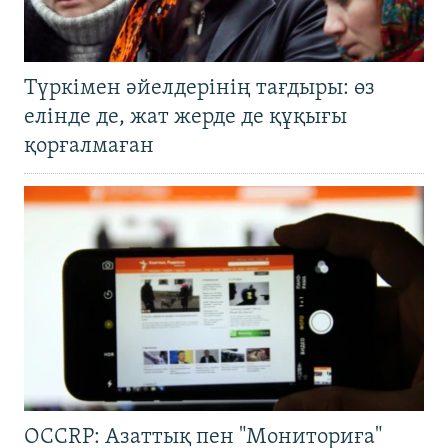
Түркімен әйелдерінің тағдыры: өз
елінде де, жат жерде де құқығы
қорғалмаған
OCCRP: Азаттық пен "Мониториға"