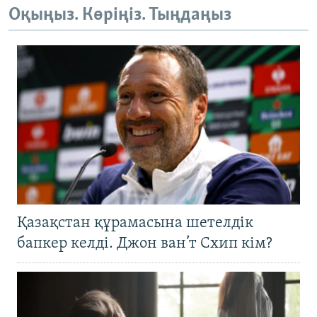
Оқыңыз. Көріңіз. Тыңдаңыз
Қазақстан құрамасына шетелдік
бапкер келді. Джон ван’т Схип кім?