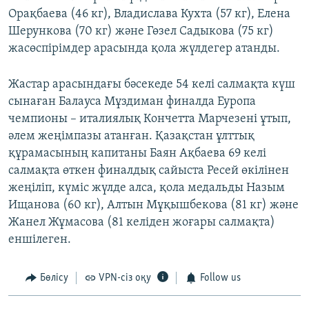
Орақбаева (46 кг), Владислава Кухта (57 кг), Елена
Шерункова (70 кг) және Гөзел Садыкова (75 кг)
жасөспірімдер арасында қола жүлдегер атанды.
Жастар арасындағы бәсекеде 54 келі салмақта күш
сынаған Балауса Мұздиман финалда Еуропа
чемпионы – италиялық Кончетта Марчезені ұтып,
әлем жеңімпазы атанған. Қазақстан ұлттық
құрамасының капитаны Баян Ақбаева 69 келі
салмақта өткен финалдық сайыста Ресей өкілінен
жеңіліп, күміс жүлде алса, қола медальды Назым
Ищанова (60 кг), Алтын Мұқышбекова (81 кг) және
Жанел Жұмасова (81 келіден жоғары салмақта)
еншілеген.
Бөлісу
VPN-сіз оқу
Follow us