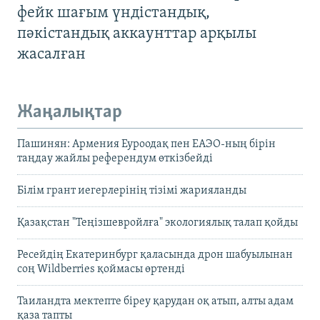
фейк шағым үндістандық,
пәкістандық аккаунттар арқылы
жасалған
Жаңалықтар
Пашинян: Армения Еуроодақ пен ЕАЭО-ның бірін
таңдау жайлы референдум өткізбейді
Білім грант иегерлерінің тізімі жарияланды
Қазақстан "Теңізшевройлға" экологиялық талап қойды
Ресейдің Екатеринбург қаласында дрон шабуылынан
соң Wildberries қоймасы өртенді
Таиландта мектепте біреу қарудан оқ атып, алты адам
қаза тапты