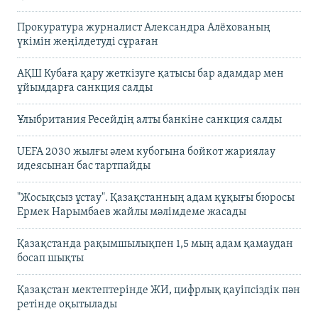
Прокуратура журналист Александра Алёхованың
үкімін жеңілдетуді сұраған
АҚШ Кубаға қару жеткізуге қатысы бар адамдар мен
ұйымдарға санкция салды
Ұлыбритания Ресейдің алты банкіне санкция салды
UEFA 2030 жылғы әлем кубогына бойкот жариялау
идеясынан бас тартпайды
"Жосықсыз ұстау". Қазақстанның адам құқығы бюросы
Ермек Нарымбаев жайлы мәлімдеме жасады
Қазақстанда рақымшылықпен 1,5 мың адам қамаудан
босап шықты
Қазақстан мектептерінде ЖИ, цифрлық қауіпсіздік пән
ретінде оқытылады