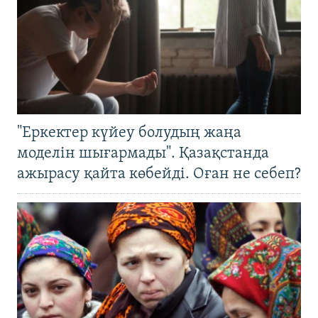
"Еркектер күйеу болудың жаңа
моделін шығармады". Қазақстанда
ажырасу қайта көбейді. Оған не себеп?