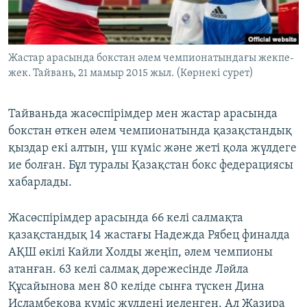
ЖАЗЫЛЫҢЫЗ
Жастар арасында бокстан әлем чемпионатындағы жекпе-
жек. Тайвань, 21 мамыр 2015 жыл. (Көрнекі сурет)
Басқа тілдерде
Тайваньда жасөспірімдер мен жастар арасында
бокстан өткен әлем чемпионатында қазақстандық
қыздар екі алтын, үш күміс және жеті қола жүлдеге
ие болған. Бұл туралы Қазақстан бокс федерациясы
хабарлады.
Жасөспірімдер арасында 66 келі салмақта
қазақстандық 14 жастағы Надежда Рябец финалда
АҚШ өкілі Кайли Холды жеңіп, әлем чемпионы
атанған. 63 келі салмақ дәрежесінде Ләйла
Құсайынова мен 80 келіде сынға түскен Дина
Исламбекова күміс жүлдені иеленген. Ал Жазира