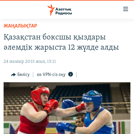
Accessibility
links
Skip
ЖАҢАЛЫҚТАР
to
ЖАҢАЛЫҚТАР
Қазақстан боксшы қыздары
main
САЯСАТ
content
әлемдік жарыста 12 жүлде алды
AZATTYQTV
Skip
to
24 мамыр 2015 жыл, 13:11
ҚАҢТАР ОҚИҒАСЫ
main
АДАМ ҚҰҚЫҚТАРЫ
Бөлісу
VPN-сіз оқу
Navigation
Skip
ӘЛЕУМЕТ
to
ӘЛЕМ
Search
АРНАЙЫ ЖОБАЛАР
Русский