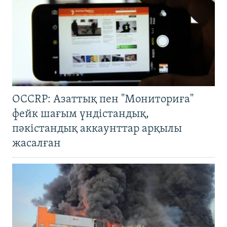
OCCRP: Азаттық пен "Мониториға"
фейк шағым үндістандық,
пәкістандық аккаунттар арқылы
жасалған