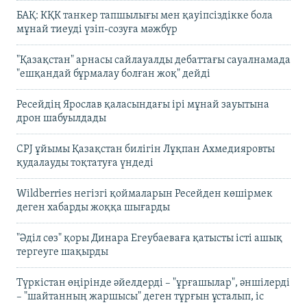
БАҚ: КҚК танкер тапшылығы мен қауіпсіздікке бола
мұнай тиеуді үзіп-созуға мәжбүр
"Қазақстан" арнасы сайлауалды дебаттағы сауалнамада
"ешқандай бұрмалау болған жоқ" дейді
Ресейдің Ярослав қаласындағы ірі мұнай зауытына
дрон шабуылдады
CPJ ұйымы Қазақстан билігін Лұқпан Ахмедияровты
қудалауды тоқтатуға үндеді
Wildberries негізгі қоймаларын Ресейден көшірмек
деген хабарды жоққа шығарды
"Әділ сөз" қоры Динара Егеубаеваға қатысты істі ашық
тергеуге шақырды
Түркістан өңірінде әйелдерді – "ұрғашылар", әншілерді
– "шайтанның жаршысы" деген тұрғын ұсталып, іс