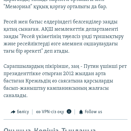
"Мемориал" құқық қорғау орталығы да бар.
Ресей мен батыс елдеріндегі белсенділер заңды
қатаң сынаған. АҚШ мемлекеттік департаменті
заңды "Ресей үкіметінің тәуелсіз үнді тұншықтыру
және ресейліктерді өзге әлемнен оқшаулаудағы
тағы бір әрекеті" деп атады.
Сарапшылардың пікірінше, заң - Путин үшінші рет
президенттікке отырған 2012 жылдан арта
бастаған Кремльдің өз саясатына қарсыларды
басып-жаныштау кампаниясының жалғасы
саналады.
Бөлісу
VPN-сіз оқу
Follow us