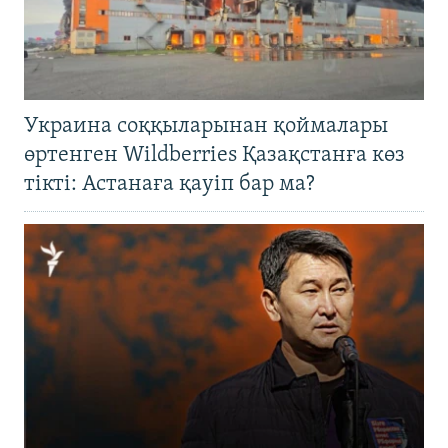
Украина соққыларынан қоймалары
өртенген Wildberries Қазақстанға көз
тікті: Астанаға қауіп бар ма?