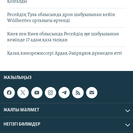
қозғалды
Ресейдің Тула облысында дрон шабуылынан кейін
Wildberries орталығы өртенді
Киев пен Киев облысында Ресейдің әуе шабуылынан
кемінде 17 адам қаза тапқан
Қазақ кинорежиссері Ардақ Әмірқұлов дүниеден өтті
ЖАЗЫЛЫҢЫЗ
ЖАЛПЫ МӘЛІМЕТ
НЕГІЗГІ БӨЛІМДЕР