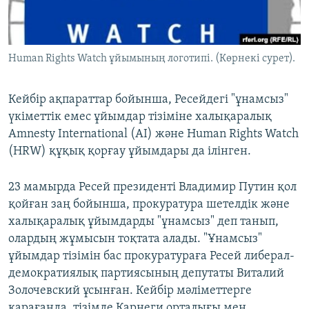
ЖАЗЫЛЫҢЫЗ
Human Rights Watch ұйымының логотипі. (Көрнекі сурет).
Басқа тілдерде
Кейбір ақпараттар бойынша, Ресейдегі "ұнамсыз"
үкіметтік емес ұйымдар тізіміне халықаралық
Amnesty International (AI) және Human Rights Watch
(HRW) құқық қорғау ұйымдары да ілінген.
23 мамырда Ресей президенті Владимир Путин қол
қойған заң бойынша, прокуратура шетелдік және
халықаралық ұйымдарды "ұнамсыз" деп танып,
олардың жұмысын тоқтата алады. "Ұнамсыз"
ұйымдар тізімін бас прокуратураға Ресей либерал-
демократиялық партиясының депутаты Виталий
Золочевский ұсынған. Кейбір мәліметтерге
қарағанда, тізімде Карнеги орталығы мен