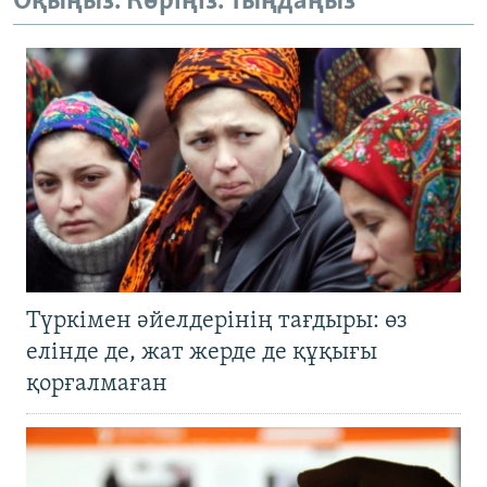
Оқыңыз. Көріңіз. Тыңдаңыз
Түркімен әйелдерінің тағдыры: өз
елінде де, жат жерде де құқығы
қорғалмаған