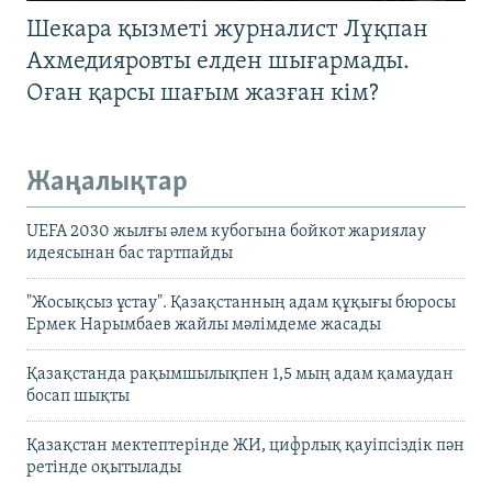
Шекара қызметі журналист Лұқпан
Ахмедияровты елден шығармады.
Оған қарсы шағым жазған кім?
Жаңалықтар
UEFA 2030 жылғы әлем кубогына бойкот жариялау
идеясынан бас тартпайды
"Жосықсыз ұстау". Қазақстанның адам құқығы бюросы
Ермек Нарымбаев жайлы мәлімдеме жасады
Қазақстанда рақымшылықпен 1,5 мың адам қамаудан
босап шықты
Қазақстан мектептерінде ЖИ, цифрлық қауіпсіздік пән
ретінде оқытылады