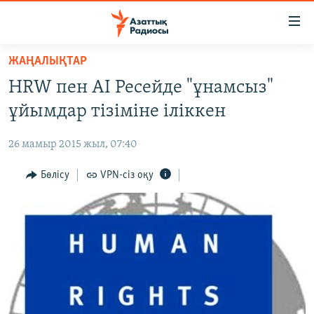
Accessibility
links
Skip
ЖАҢАЛЫҚТАР
to
ЖАҢАЛЫҚТАР
HRW пен AI Ресейде "ұнамсыз"
main
САЯСАТ
content
ұйымдар тізіміне іліккен
AZATTYQTV
Skip
to
26 мамыр 2015 жыл, 07:40
ҚАҢТАР ОҚИҒАСЫ
main
АДАМ ҚҰҚЫҚТАРЫ
Бөлісу
VPN-сіз оқу
Navigation
Skip
ӘЛЕУМЕТ
to
ӘЛЕМ
Search
АРНАЙЫ ЖОБАЛАР
Русский