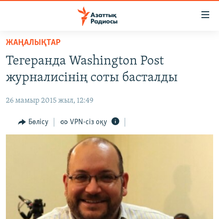
Accessibility
links
Skip
ЖАҢАЛЫҚТАР
to
ЖАҢАЛЫҚТАР
Тегеранда Washington Post
main
САЯСАТ
content
журналисінің соты басталды
AZATTYQTV
Skip
to
26 мамыр 2015 жыл, 12:49
ҚАҢТАР ОҚИҒАСЫ
main
АДАМ ҚҰҚЫҚТАРЫ
Бөлісу
VPN-сіз оқу
Navigation
Skip
ӘЛЕУМЕТ
to
ӘЛЕМ
Search
АРНАЙЫ ЖОБАЛАР
Русский