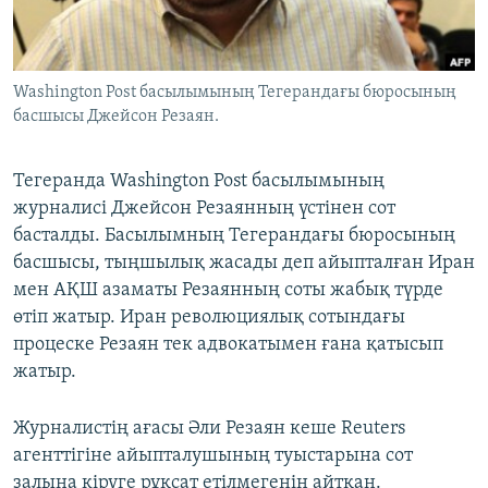
ЖАЗЫЛЫҢЫЗ
Washington Post басылымының Тегерандағы бюросының
басшысы Джейсон Резаян.
Басқа тілдерде
Тегеранда Washington Post басылымының
журналисі Джейсон Резаянның үстінен сот
басталды. Басылымның Тегерандағы бюросының
басшысы, тыңшылық жасады деп айыпталған Иран
мен АҚШ азаматы Резаянның соты жабық түрде
өтіп жатыр. Иран революциялық сотындағы
процеске Резаян тек адвокатымен ғана қатысып
жатыр.
Журналистің ағасы Әли Резаян кеше Reuters
агенттігіне айыпталушының туыстарына сот
залына кіруге рұқсат етілмегенін айтқан.