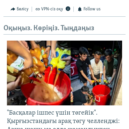
Бөлісу
VPN-сіз оқу
Follow us
Оқыңыз. Көріңіз. Тыңдаңыз
"Басқалар ішпес үшін төгейік".
Қырғызстандағы арақ төгу челленджі: