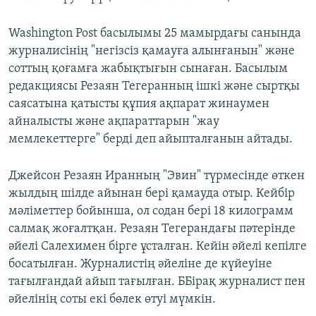
Washington Post басылымы 25 мамырдағы санында
журналисінің "негізсіз қамауға алынғанын" және
соттың қоғамға жабықтығын сынаған. Басылым
редакциясы Резаян Тегеранның ішкі және сыртқы
саясатына қатысты құпия ақпарат жинаумен
айналысты және ақпараттарын "жау
мемлекеттерге" берді деп айыпталғанын айтады.
Джейсон Резаян Иранның "Эвин" түрмесінде өткен
жылдың шілде айынан бері қамауда отыр. Кейбір
мәліметтер бойынша, ол содан бері 18 килограмм
салмақ жоғалтқан. Резаян Тегерандағы пәтерінде
әйелі Салехимен бірге ұсталған. Кейін әйелі кепілге
босатылған. Журналистің әйеліне де күйеуіне
тағылғандай айып тағылған. ББірақ журналист пен
әйелінің соты екі бөлек өтуі мүмкін.