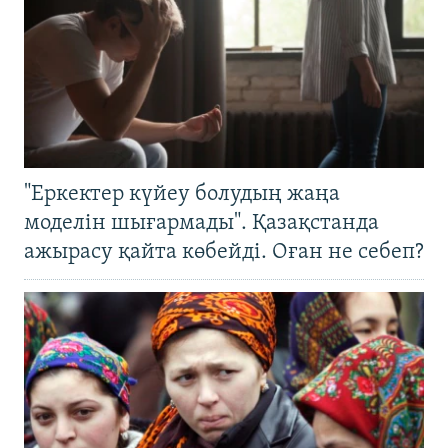
"Еркектер күйеу болудың жаңа
моделін шығармады". Қазақстанда
ажырасу қайта көбейді. Оған не себеп?