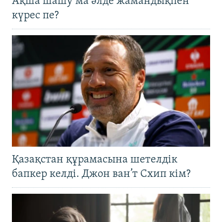
Ақша шашу ма әлде жамандықпен
күрес пе?
Қазақстан құрамасына шетелдік
бапкер келді. Джон ван’т Схип кім?