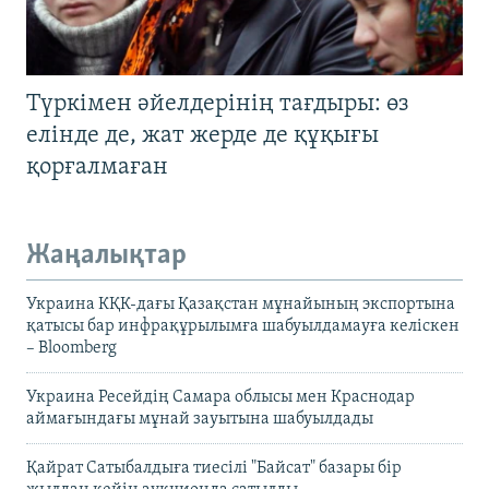
Түркімен әйелдерінің тағдыры: өз
елінде де, жат жерде де құқығы
қорғалмаған
Жаңалықтар
Украина КҚК-дағы Қазақстан мұнайының экспортына
қатысы бар инфрақұрылымға шабуылдамауға келіскен
– Bloomberg
Украина Ресейдің Самара облысы мен Краснодар
аймағындағы мұнай зауытына шабуылдады
Қайрат Сатыбалдыға тиесілі "Байсат" базары бір