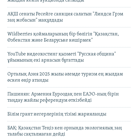
жылдан кейін аукционда сатылды
АҚШ сенаты Ресейге санкция салатын "Линдси Грэм
заң жобасын" мақұлдады
Wildberries қоймаларының бір бөлігін "Қазақстан,
Өзбекстан және Беларуське көшірмек"
YouTube видеохостинг қызметі "Русская община"
ұйымының екі арнасын бұғаттады
Орталық Азия 2025 жылы әлемде туризм ең жылдам
өскен өңір атанды
Пашинян: Армения Еуроодақ пен ЕАЭО-ның бірін
таңдау жайлы референдум өткізбейді
Білім грант иегерлерінің тізімі жарияланды
БАҚ: Қазақстан Теңіз кен орнында экологиялық заң
талабы сақталмаған дейді