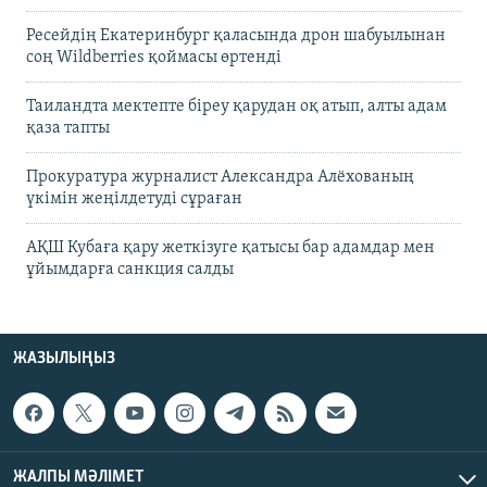
Ресейдің Екатеринбург қаласында дрон шабуылынан
соң Wildberries қоймасы өртенді
Таиландта мектепте біреу қарудан оқ атып, алты адам
қаза тапты
Прокуратура журналист Александра Алёхованың
үкімін жеңілдетуді сұраған
АҚШ Кубаға қару жеткізуге қатысы бар адамдар мен
ұйымдарға санкция салды
ЖАЗЫЛЫҢЫЗ
ЖАЛПЫ МӘЛІМЕТ