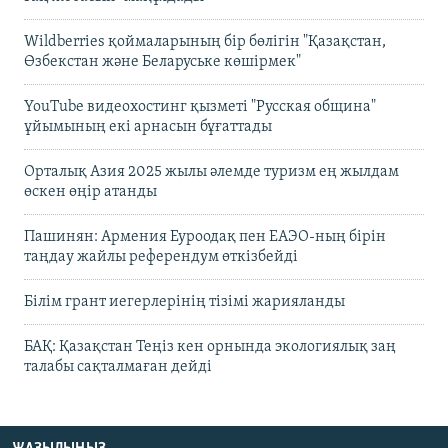
Wildberries қоймаларының бір бөлігін "Қазақстан,
Өзбекстан және Беларуське көшірмек"
YouTube видеохостинг қызметі "Русская община"
ұйымының екі арнасын бұғаттады
Орталық Азия 2025 жылы әлемде туризм ең жылдам
өскен өңір атанды
Пашинян: Армения Еуроодақ пен ЕАЭО-ның бірін
таңдау жайлы референдум өткізбейді
Білім грант иегерлерінің тізімі жарияланды
БАҚ: Қазақстан Теңіз кен орнында экологиялық заң
талабы сақталмаған дейді