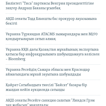
Биліктегі "Тиса" партиясы Венгрия президенттігіне
заңгер Андраш Баканы ұсынбақ
АҚШ сенаты Тодд Бланшты бас прокурор лауазымына
бекітті
Украина Түркиядан ATACMS зымырандары мен M270
қондырғыларын сатып алмақ
Украина КҚК-дағы Қазақстан мұнайының экспортына
қатысы бар инфрақұрылымға шабуылдамауға келіскен
– Bloomberg
Украина Ресейдің Самара облысы мен Краснодар
аймағындағы мұнай зауытына шабуылдады
Қайрат Сатыбалдыға тиесілі "Байсат" базары бір
жылдан кейін аукционда сатылды
АҚШ сенаты Ресейге санкция салатын "Линдси Грэм
заң жобасын" мақұлдады