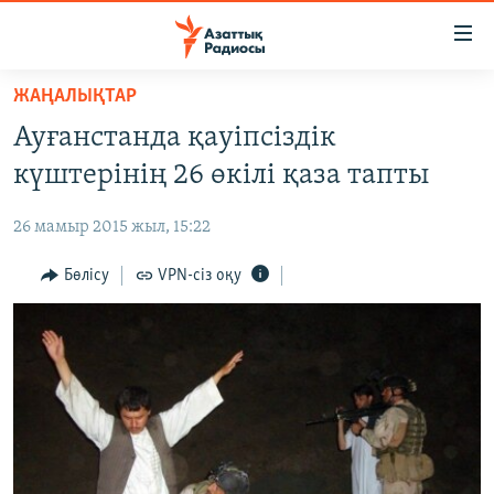
Accessibility
links
Skip
ЖАҢАЛЫҚТАР
to
ЖАҢАЛЫҚТАР
Ауғанстанда қауіпсіздік
main
САЯСАТ
content
күштерінің 26 өкілі қаза тапты
AZATTYQTV
Skip
to
26 мамыр 2015 жыл, 15:22
ҚАҢТАР ОҚИҒАСЫ
main
АДАМ ҚҰҚЫҚТАРЫ
Бөлісу
VPN-сіз оқу
Navigation
Skip
ӘЛЕУМЕТ
to
ӘЛЕМ
Search
АРНАЙЫ ЖОБАЛАР
Русский