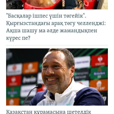
"Басқалар ішпес үшін төгейік".
Қырғызстандағы арақ төгу челленджі:
Ақша шашу ма әлде жамандықпен
күрес пе?
Қазақстан құрамасына шетелдік