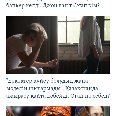
бапкер келді. Джон ван’т Схип кім?
"Еркектер күйеу болудың жаңа
моделін шығармады". Қазақстанда
ажырасу қайта көбейді. Оған не себеп?