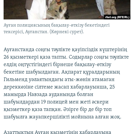
ЖАЗЫЛЫҢЫЗ
Ауған полициясының бақылау-өткізу бекетіндегі
тексерісі, Ауғанстан. (Көрнекі сурет).
Басқа тілдерде
Ауғанстанда соңғы тәулікте қауіпсіздік күштерінің
26 қызметкері қаза тапты. Содырлар соңғы тәулікте
елдің оңтүстігіндегі бірнеше бақылау-өткізу
бекетіне шабуылдаған. Ақпарат құралдарының
Гильменд уәлаятындағы аты-жөнін атамаған
дереккөзіне сілтеме жасап хабарлауынша, 25
мамырда Навзада ауданында болған
шабуылдардан 19 полицей мен жеті әскери
қызметкер қаза тапқан. Әзірге бір де бір топ
шабуылға жауапкершілікті мойнына алған жоқ.
Азаттықтың Ауған қызметінің хабарлауына