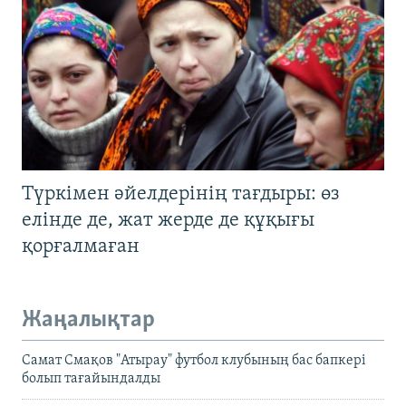
Түркімен әйелдерінің тағдыры: өз
елінде де, жат жерде де құқығы
қорғалмаған
Жаңалықтар
Самат Смақов "Атырау" футбол клубының бас бапкері
болып тағайындалды