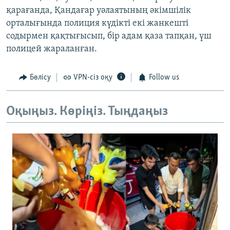
қарағанда, Қандағар уәлаятының әкімшілік
орталығында полиция күдікті екі жанкешті
содырмен қақтығысып, бір адам қаза тапқан, үш
полицей жараланған.
Бөлісу
VPN-сіз оқу
Follow us
Оқыңыз. Көріңіз. Тыңдаңыз