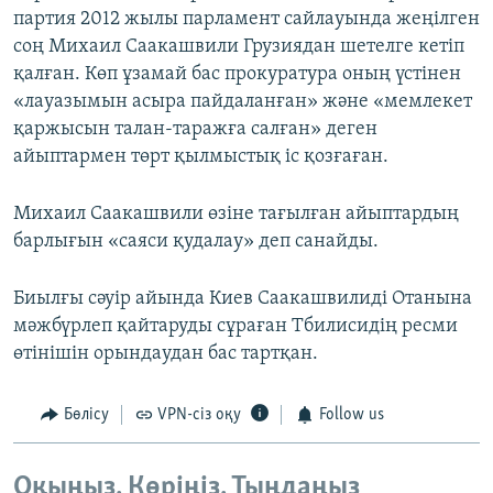
партия 2012 жылы парламент сайлауында жеңілген
соң Михаил Саакашвили Грузиядан шетелге кетіп
қалған. Көп ұзамай бас прокуратура оның үстінен
«лауазымын асыра пайдаланған» және «мемлекет
қаржысын талан-таражға салған» деген
айыптармен төрт қылмыстық іс қозғаған.
Михаил Саакашвили өзіне тағылған айыптардың
барлығын «саяси қудалау» деп санайды.
Биылғы сәуір айында Киев Саакашвилиді Отанына
мәжбүрлеп қайтаруды сұраған Тбилисидің ресми
өтінішін орындаудан бас тартқан.
Бөлісу
VPN-сіз оқу
Follow us
Оқыңыз. Көріңіз. Тыңдаңыз