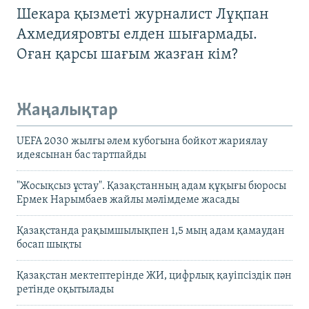
Шекара қызметі журналист Лұқпан
Ахмедияровты елден шығармады.
Оған қарсы шағым жазған кім?
Жаңалықтар
UEFA 2030 жылғы әлем кубогына бойкот жариялау
идеясынан бас тартпайды
"Жосықсыз ұстау". Қазақстанның адам құқығы бюросы
Ермек Нарымбаев жайлы мәлімдеме жасады
Қазақстанда рақымшылықпен 1,5 мың адам қамаудан
босап шықты
Қазақстан мектептерінде ЖИ, цифрлық қауіпсіздік пән
ретінде оқытылады