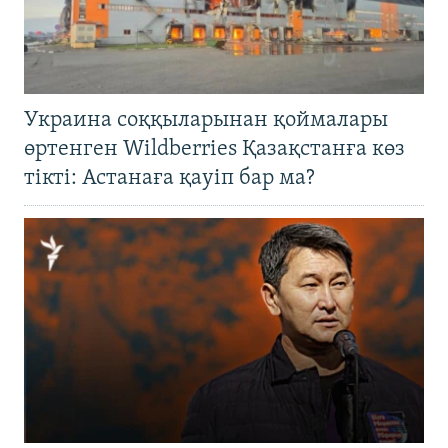
Украина соққыларынан қоймалары
өртенген Wildberries Қазақстанға көз
тікті: Астанаға қауіп бар ма?