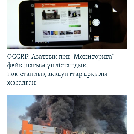
OCCRP: Азаттық пен "Мониториға"
фейк шағым үндістандық,
пәкістандық аккаунттар арқылы
жасалған