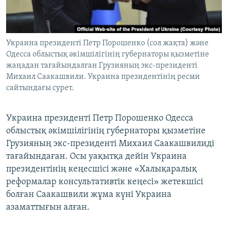
ЖАЗЫЛЫҢЫЗ
Украина президенті Петр Порошенко (сол жақта) және
Одесса облыстық әкімшілігінің губернаторы қызметіне
Басқа тілдерде
жаңадан тағайындалған Грузияның экс-президенті
Михаил Саакашвили. Украина президентінің ресми
сайтындағы сурет.
Украина президенті Петр Порошенко Одесса
облыстық әкімшілігінің губернаторы қызметіне
Грузияның экс-президенті Михаил Саакашвилиді
тағайындаған. Осы уақытқа дейін Украина
президентінің кеңесшісі және «Халықаралық
реформалар консультативтік кеңесі» жетекшісі
болған Саакашвили жұма күні Украина
азаматтығын алған.