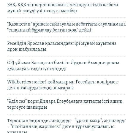
БАҚ: КҚК танкер тапшылығы мен қауіпсіздікке бола
мұнай тиеуді үзіп-созуға мәжбүр
"Қазақстан" арнасы сайлауалды дебаттағы сауалнамада
"ешқандай бұрмалау болған жоқ" дейді
Ресейдің Ярослав қаласындағы ірі мұнай зауытына
дрон шабуылдады
CPJ ұйымы Қазақстан билігін Лұқпан Ахмедияровты
қудалауды тоқтатуға үндеді
Wildberries негізгі қоймаларын Ресейден көшірмек
деген хабарды жоққа шығарды
"Әділ сөз" қоры Динара Егеубаеваға қатысты істі ашық
тергеуге шақырды
Түркістан өңірінде әйелдерді – "ұрғашылар", әншілерді
– "шайтанның жаршысы" деген тұрғын ұсталып, іс
қозғалды