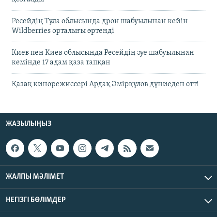
Ресейдің Тула облысында дрон шабуылынан кейін
Wildberries орталығы өртенді
Киев пен Киев облысында Ресейдің әуе шабуылынан
кемінде 17 адам қаза тапқан
Қазақ кинорежиссері Ардақ Әмірқұлов дүниеден өтті
ЖАЗЫЛЫҢЫЗ
ЖАЛПЫ МӘЛІМЕТ
НЕГІЗГІ БӨЛІМДЕР