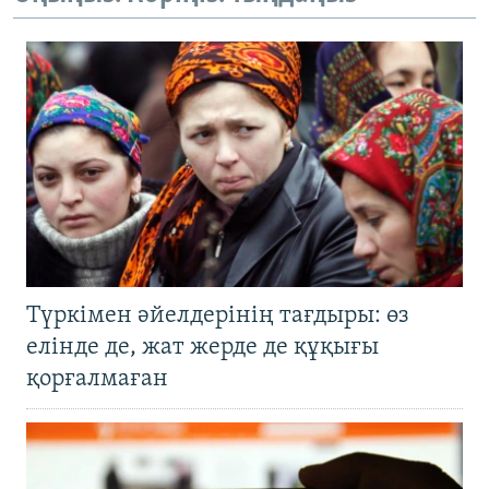
Түркімен әйелдерінің тағдыры: өз
елінде де, жат жерде де құқығы
қорғалмаған