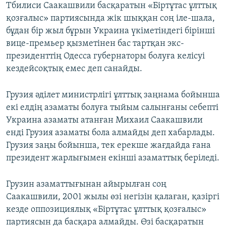
Тбилиси Саакашвили басқаратын «Біртұтас ұлттық
қозғалыс» партиясында жік шыққан соң іле-шала,
бұдан бір жыл бұрын Украина үкіметіндегі бірінші
вице-премьер қызметінен бас тартқан экс-
президенттің Одесса губернаторы болуға келісуі
кездейсоқтық емес деп санайды.
Грузия әділет министрлігі ұлттық заңнама бойынша
екі елдің азаматы болуға тыйым салынғаны себепті
Украина азаматы атанған Михаил Саакашвили
енді Грузия азаматы бола алмайды деп хабарлады.
Грузия заңы бойынша, тек ерекше жағдайда ғана
президент жарлығымен екінші азаматтық беріледі.
Грузин азаматтығынан айырылған соң
Саакашвили, 2001 жылы өзі негізін қалаған, қазіргі
кезде оппозициялық «Біртұтас ұлттық қозғалыс»
партиясын да басқара алмайды. Өзі басқаратын