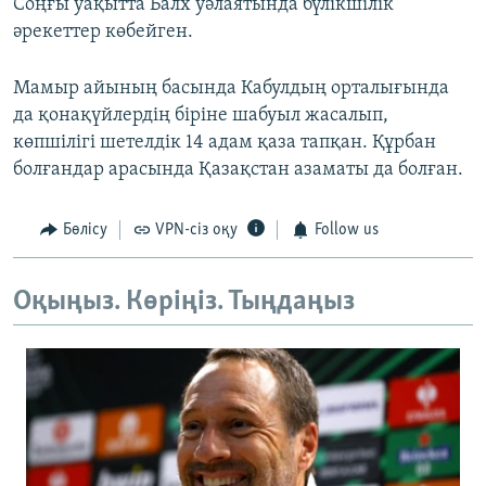
Соңғы уақытта Балх уәлаятында бүлікшілік
әрекеттер көбейген.
Мамыр айының басында Кабулдың орталығында
да қонақүйлердің біріне шабуыл жасалып,
көпшілігі шетелдік 14 адам қаза тапқан. Құрбан
болғандар арасында Қазақстан азаматы да болған.
Бөлісу
VPN-сіз оқу
Follow us
Оқыңыз. Көріңіз. Тыңдаңыз