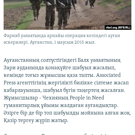
ЖАЗЫЛЫҢЫЗ
Басқа тілдерде
Фариаб уәлаятында арнайы операция кезіндегі ауған
әскерилері. Ауғанстан, 1 маусым 2015 жыл.
Ауғанстанның солтүстігіндегі Балх уәлаятының
Зари ауданында қонақүйге шабуыл жасалып,
кемінде тоғыз жұмысшы қаза тапты. Associated
Press агенттігінің жергілікті билікке сілтеме жасап
хабарлауынша, шабуыл бүгін таңертең жасалған.
Жұмысшылар - Чехияның People in Need
гуманитарлық ұйымы жалдаған ауғандықтар.
Әзірге бір де бір топ шабуылды мойнына алған жоқ.
Қазір тергеу жүріп жатыр.