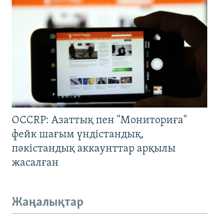
OCCRP: Азаттық пен "Мониториға"
фейк шағым үндістандық,
пәкістандық аккаунттар арқылы
жасалған
Жаңалықтар