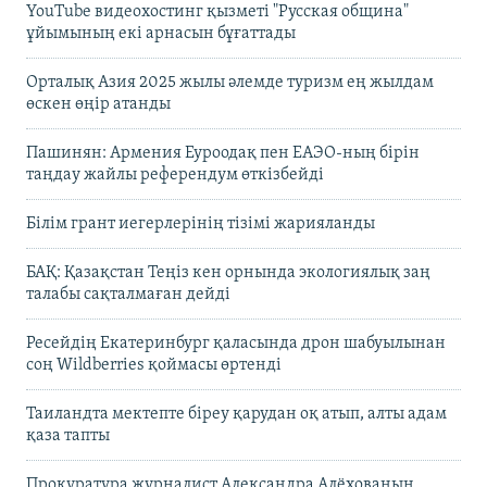
YouTube видеохостинг қызметі "Русская община"
ұйымының екі арнасын бұғаттады
Орталық Азия 2025 жылы әлемде туризм ең жылдам
өскен өңір атанды
Пашинян: Армения Еуроодақ пен ЕАЭО-ның бірін
таңдау жайлы референдум өткізбейді
Білім грант иегерлерінің тізімі жарияланды
БАҚ: Қазақстан Теңіз кен орнында экологиялық заң
талабы сақталмаған дейді
Ресейдің Екатеринбург қаласында дрон шабуылынан
соң Wildberries қоймасы өртенді
Таиландта мектепте біреу қарудан оқ атып, алты адам
қаза тапты
Прокуратура журналист Александра Алёхованың