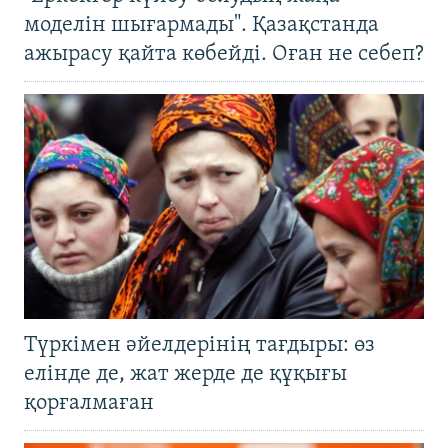
моделін шығармады". Қазақстанда
ажырасу қайта көбейді. Оған не себеп?
Түркімен әйелдерінің тағдыры: өз
елінде де, жат жерде де құқығы
қорғалмаған