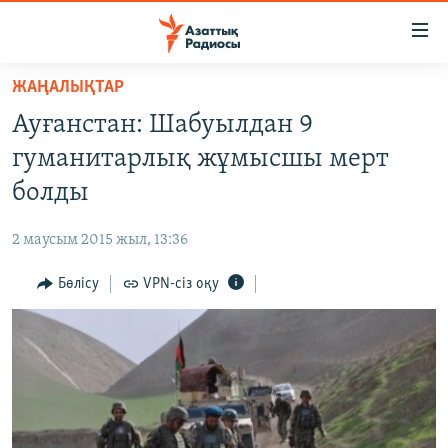
Accessibility
links
Skip
ЖАҢАЛЫҚТАР
to
ЖАҢАЛЫҚТАР
Ауғанстан: Шабуылдан 9
main
САЯСАТ
content
гуманитарлық жұмысшы мерт
AZATTYQTV
Skip
болды
to
ҚАҢТАР ОҚИҒАСЫ
main
2 маусым 2015 жыл, 13:36
АДАМ ҚҰҚЫҚТАРЫ
Navigation
Skip
Бөлісу
VPN-сіз оқу
ӘЛЕУМЕТ
to
ӘЛЕМ
Search
АРНАЙЫ ЖОБАЛАР
Русский