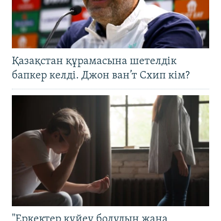
Қазақстан құрамасына шетелдік
бапкер келді. Джон ван’т Схип кім?
"Еркектер күйеу болудың жаңа