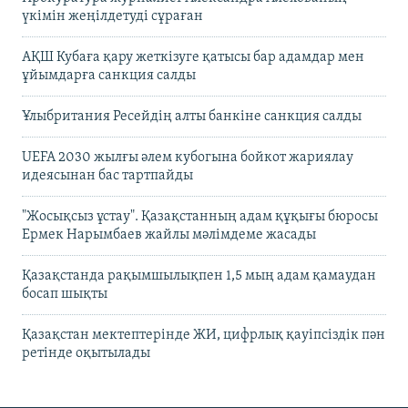
үкімін жеңілдетуді сұраған
АҚШ Кубаға қару жеткізуге қатысы бар адамдар мен
ұйымдарға санкция салды
Ұлыбритания Ресейдің алты банкіне санкция салды
UEFA 2030 жылғы әлем кубогына бойкот жариялау
идеясынан бас тартпайды
"Жосықсыз ұстау". Қазақстанның адам құқығы бюросы
Ермек Нарымбаев жайлы мәлімдеме жасады
Қазақстанда рақымшылықпен 1,5 мың адам қамаудан
босап шықты
Қазақстан мектептерінде ЖИ, цифрлық қауіпсіздік пән
ретінде оқытылады