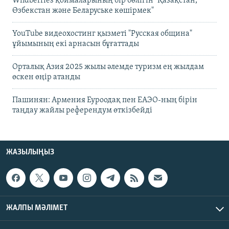
Wildberries қоймаларының бір бөлігін "Қазақстан,
Өзбекстан және Беларуське көшірмек"
YouTube видеохостинг қызметі "Русская община"
ұйымының екі арнасын бұғаттады
Орталық Азия 2025 жылы әлемде туризм ең жылдам
өскен өңір атанды
Пашинян: Армения Еуроодақ пен ЕАЭО-ның бірін
таңдау жайлы референдум өткізбейді
ЖАЗЫЛЫҢЫЗ
ЖАЛПЫ МӘЛІМЕТ