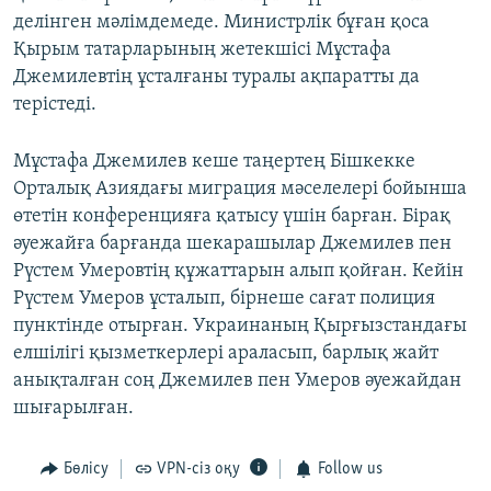
делінген мәлімдемеде. Министрлік бұған қоса
Қырым татарларының жетекшісі Мұстафа
Джемилевтің ұсталғаны туралы ақпаратты да
терістеді.
Мұстафа Джемилев кеше таңертең Бішкекке
Орталық Азиядағы миграция мәселелері бойынша
өтетін конференцияға қатысу үшін барған. Бірақ
әуежайға барғанда шекарашылар Джемилев пен
Рүстем Умеровтің құжаттарын алып қойған. Кейін
Рүстем Умеров ұсталып, бірнеше сағат полиция
пунктінде отырған. Украинаның Қырғызстандағы
елшілігі қызметкерлері араласып, барлық жайт
анықталған соң Джемилев пен Умеров әуежайдан
шығарылған.
Бөлісу
VPN-сіз оқу
Follow us