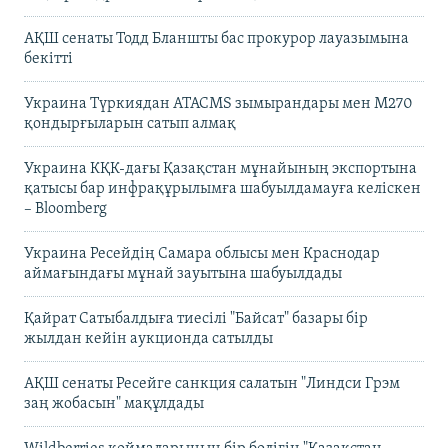
АҚШ сенаты Тодд Бланшты бас прокурор лауазымына
бекітті
Украина Түркиядан ATACMS зымырандары мен M270
қондырғыларын сатып алмақ
Украина КҚК-дағы Қазақстан мұнайының экспортына
қатысы бар инфрақұрылымға шабуылдамауға келіскен
– Bloomberg
Украина Ресейдің Самара облысы мен Краснодар
аймағындағы мұнай зауытына шабуылдады
Қайрат Сатыбалдыға тиесілі "Байсат" базары бір
жылдан кейін аукционда сатылды
АҚШ сенаты Ресейге санкция салатын "Линдси Грэм
заң жобасын" мақұлдады