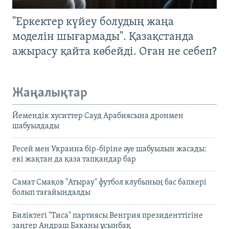
"Еркектер күйеу болудың жаңа
моделін шығармады". Қазақстанда
ажырасу қайта көбейді. Оған не себеп?
Жаңалықтар
Йемендік хуситтер Сауд Арабиясына дронмен
шабуылдады
Ресей мен Украина бір-біріне әуе шабуылын жасады:
екі жақтан да қаза тапқандар бар
Самат Смақов "Атырау" футбол клубының бас бапкері
болып тағайындалды
Биліктегі "Тиса" партиясы Венгрия президенттігіне
заңгер Андраш Баканы ұсынбақ