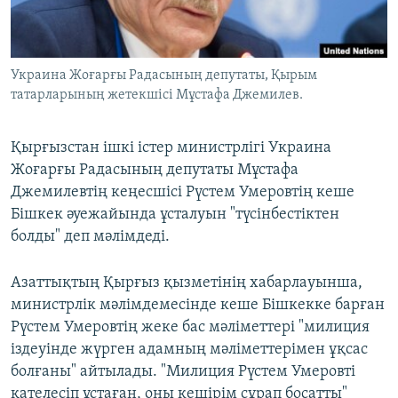
ЖАЗЫЛЫҢЫЗ
Украина Жоғарғы Радасының депутаты, Қырым
татарларының жетекшісі Мұстафа Джемилев.
Басқа тілдерде
Қырғызстан ішкі істер министрлігі Украина
Жоғарғы Радасының депутаты Мұстафа
Джемилевтің кеңесшісі Рүстем Умеровтің кеше
Бішкек әуежайында ұсталуын "түсінбестіктен
болды" деп мәлімдеді.
Азаттықтың Қырғыз қызметінің хабарлауынша,
министрлік мәлімдемесінде кеше Бішкекке барған
Рүстем Умеровтің жеке бас мәліметтері "милиция
іздеуінде жүрген адамның мәліметтерімен ұқсас
болғаны" айтылады. "Милиция Рүстем Умеровті
қателесіп ұстаған, оны кешірім сұрап босатты"