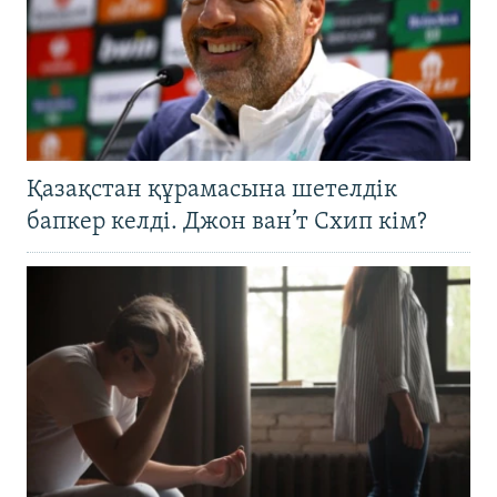
Қазақстан құрамасына шетелдік
бапкер келді. Джон ван’т Схип кім?