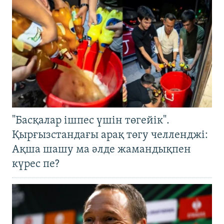
"Басқалар ішпес үшін төгейік".
Қырғызстандағы арақ төгу челленджі:
Ақша шашу ма әлде жамандықпен
күрес пе?