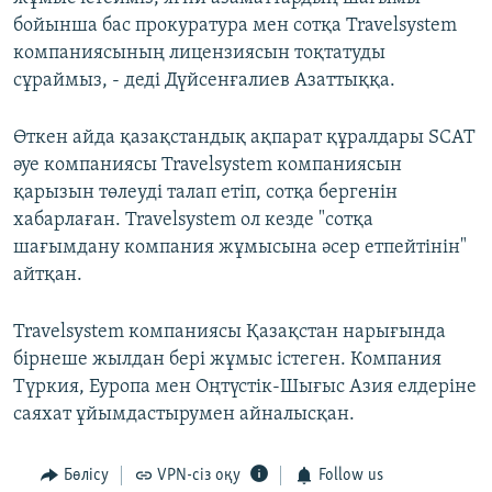
бойынша бас прокуратура мен сотқа Travelsystem
компаниясының лицензиясын тоқтатуды
сұраймыз, - деді Дүйсенғалиев Азаттыққа.
Өткен айда қазақстандық ақпарат құралдары SCAT
әуе компаниясы Travelsystem компаниясын
қарызын төлеуді талап етіп, сотқа бергенін
хабарлаған. Travelsystem ол кезде "сотқа
шағымдану компания жұмысына әсер етпейтінін"
айтқан.
Travelsystem компаниясы Қазақстан нарығында
бірнеше жылдан бері жұмыс істеген. Компания
Түркия, Еуропа мен Оңтүстік-Шығыс Азия елдеріне
саяхат ұйымдастырумен айналысқан.
Бөлісу
VPN-сіз оқу
Follow us