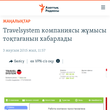
Accessibility
links
Skip
ЖАҢАЛЫҚТАР
to
ЖАҢАЛЫҚТАР
Travelsystem компаниясы жұмысы
main
САЯСАТ
content
тоқтағанын хабарлады
AZATTYQTV
Skip
to
3 маусым 2015 жыл, 11:57
ҚАҢТАР ОҚИҒАСЫ
main
АДАМ ҚҰҚЫҚТАРЫ
Бөлісу
VPN-сіз оқу
Navigation
Skip
ӘЛЕУМЕТ
to
ӘЛЕМ
Search
АРНАЙЫ ЖОБАЛАР
Русский