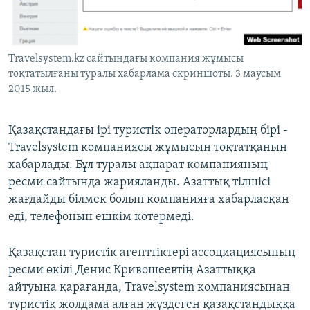
ЖАЗЫЛЫҢЫЗ
Travelsystem.kz сайтындағы компания жұмысы
тоқтатылғаны туралы хабарлама скриншоты. 3 маусым
Басқа тілдерде
2015 жыл.
Қазақстандағы ірі туристік операторлардың бірі -
Travelsystem компаниясы жұмысын тоқтатқанын
хабарлады. Бұл туралы ақпарат компанияның
ресми сайтында жарияланды. Азаттық тілшісі
жағдайды білмек болып компанияға хабарласқан
еді, телефонын ешкім көтермеді.
Қазақстан туристік агенттіктері ассоциациясының
ресми өкілі Денис Кривошеевтің Азаттыққа
айтуына қарағанда, Travelsystem компаниясынан
туристік жолдама алған жүздеген қазақстандыққа