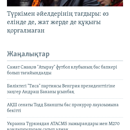
Түркімен әйелдерінің тағдыры: өз
елінде де, жат жерде де құқығы
қорғалмаған
Жаңалықтар
Самат Смақов "Атырау" футбол клубының бас бапкері
болып тағайындалды
Биліктегі "Тиса" партиясы Венгрия президенттігіне
заңгер Андраш Баканы ұсынбақ
АҚШ сенаты Тодд Бланшты бас прокурор лауазымына
бекітті
Украина Түркиядан ATACMS зымырандары мен M270
қондырғыларын сатып алмақ