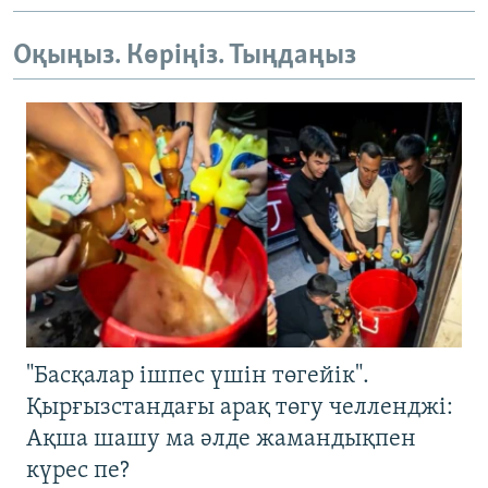
Оқыңыз. Көріңіз. Тыңдаңыз
"Басқалар ішпес үшін төгейік".
Қырғызстандағы арақ төгу челленджі:
Ақша шашу ма әлде жамандықпен
күрес пе?