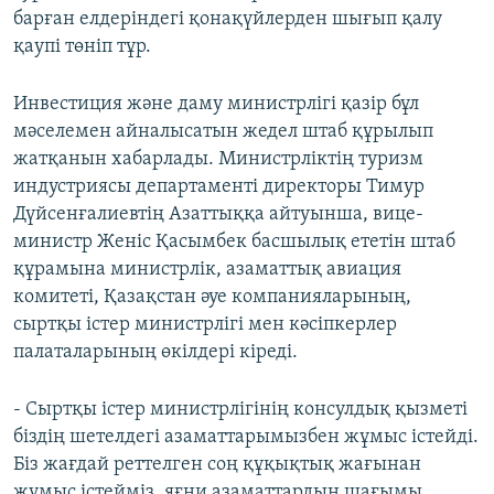
барған елдеріндегі қонақүйлерден шығып қалу
қаупі төніп тұр.
Инвестиция және даму министрлігі қазір бұл
мәселемен айналысатын жедел штаб құрылып
жатқанын хабарлады. Министрліктің туризм
индустриясы департаменті директоры Тимур
Дүйсенғалиевтің Азаттыққа айтуынша, вице-
министр Женіс Қасымбек басшылық ететін штаб
құрамына министрлік, азаматтық авиация
комитеті, Қазақстан әуе компанияларының,
сыртқы істер министрлігі мен кәсіпкерлер
палаталарының өкілдері кіреді.
- Сыртқы істер министрлігінің консулдық қызметі
біздің шетелдегі азаматтарымызбен жұмыс істейді.
Біз жағдай реттелген соң құқықтық жағынан
жұмыс істейміз, яғни азаматтардың шағымы