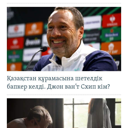
Қазақстан құрамасына шетелдік
бапкер келді. Джон ван’т Схип кім?