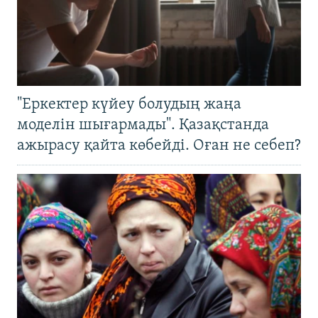
"Еркектер күйеу болудың жаңа
моделін шығармады". Қазақстанда
ажырасу қайта көбейді. Оған не себеп?