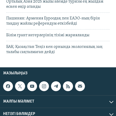
Орталық Азия 2025 жылы әлемде туризм ең жылдам
өскен өңір атанды
Пашинян: Армения Еуроодақ пен ЕАЭО-ның бірін
таңдау жайлы референдум өткізбейді
Білім грант иегерлерінің тізімі жарияланды
БАҚ: Қазақстан Теңіз кен орнында экологиялық заң
талабы сақталмаған дейді
ЖАЗЫЛЫҢЫЗ
ЖАЛПЫ МӘЛІМЕТ
НЕГІЗГІ БӨЛІМДЕР