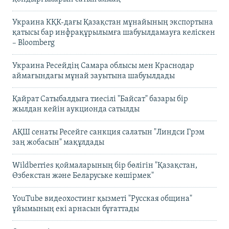
Украина КҚК-дағы Қазақстан мұнайының экспортына
қатысы бар инфрақұрылымға шабуылдамауға келіскен
– Bloomberg
Украина Ресейдің Самара облысы мен Краснодар
аймағындағы мұнай зауытына шабуылдады
Қайрат Сатыбалдыға тиесілі "Байсат" базары бір
жылдан кейін аукционда сатылды
АҚШ сенаты Ресейге санкция салатын "Линдси Грэм
заң жобасын" мақұлдады
Wildberries қоймаларының бір бөлігін "Қазақстан,
Өзбекстан және Беларуське көшірмек"
YouTube видеохостинг қызметі "Русская община"
ұйымының екі арнасын бұғаттады