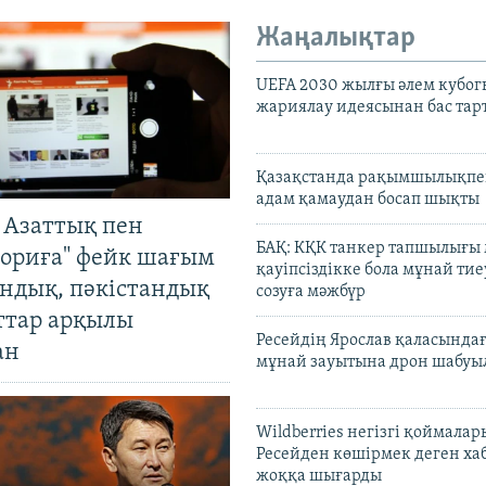
Жаңалықтар
UEFA 2030 жылғы әлем кубог
жариялау идеясынан бас та
Қазақстанда рақымшылықпен
адам қамаудан босап шықты
 Азаттық пен
БАҚ: КҚК танкер тапшылығы
ориға" фейк шағым
қауіпсіздікке бола мұнай тиеу
андық, пәкістандық
созуға мәжбүр
ттар арқылы
Ресейдің Ярослав қаласындағ
ан
мұнай зауытына дрон шабуы
Wildberries негізгі қоймала
Ресейден көшірмек деген ха
жоққа шығарды