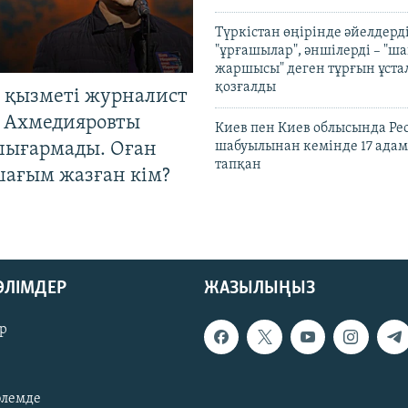
Түркістан өңірінде әйелдерді
"ұрғашылар", әншілерді – "
жаршысы" деген тұрғын ұстал
қозғалды
 қызметі журналист
 Ахмедияровты
Киев пен Киев облысында Рес
шығармады. Оған
шабуылынан кемінде 17 адам
тапқан
шағым жазған кім?
БӨЛІМДЕР
ЖАЗЫЛЫҢЫЗ
р
әлемде