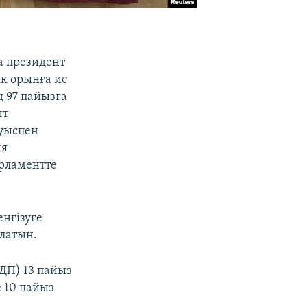
а президент
ік орынға ие
ң 97 пайызға
нт
ауыспен
ия
арламентте
енгізуге
олатын.
ДП) 13 пайыз
 10 пайыз