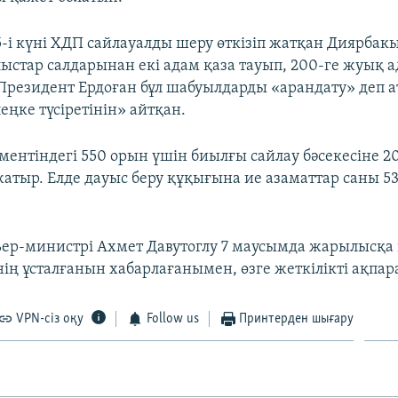
і күні ХДП сайлауалды шеру өткізіп жатқан Диярбак
ыстар салдарынан екі адам қаза тауып, 200-ге жуық 
Президент Ердоған бұл шабуылдарды «арандату» деп а
еңке түсіретінін» айтқан.
ментіндегі 550 орын үшін биылғы сайлау бәсекесіне 20
 жатыр. Елде дауыс беру құқығына ие азаматтар саны 
ер-министрі Ахмет Давутоглу 7 маусымда жарылысқа
нің ұсталғанын хабарлағанымен, өзге жеткілікті ақпар
VPN-сіз оқу
Follow us
Принтерден шығару