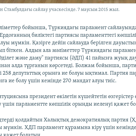
 Стамбулдағы сайлау учаскесінде. 7 маусым 2015 жыл.
ліметтер бойынша, Түркиядағы парламент сайлауынд
Ердоғанның биліктегі партиясы парламенттегі көпшіл
луы мүмкін. Қазірге дейін сайлауда берілген дауысты
п біткен. Алдын ала мәліметтер Түркиядағы парламе
Әділет және даму" партиясы (ӘДП) 41 пайызға жуық д
нан алда тұрғанын көрсетеді. Болжам бойынша, парт
і 258 депутаттық орынға ие болуы ықтимал. Партия п
ға ие болу үшін кемінде 270 мандат алуы тиіс.
туциясына президент өкілетін күшейтетін өзгерістер 
у үшін парламентте көпшілік орынды иеленуі қажет б
дтерді қолдайтын Халықтық демократиялық партия (Х
 мүмкін. ХДП парламент құрамына кіру үшін кемінде
 қажет болатын.