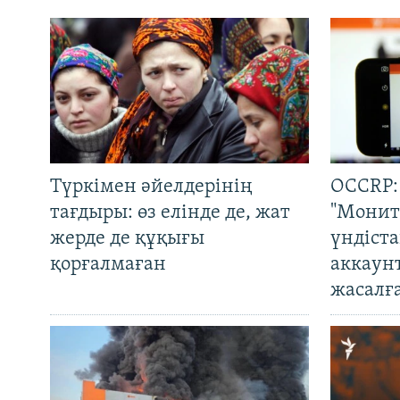
Түркімен әйелдерінің
OCCRP:
тағдыры: өз елінде де, жат
"Монит
жерде де құқығы
үндіст
қорғалмаған
аккаун
жасалғ