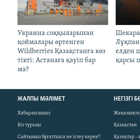
Украина соққыларынан
Шекара
қоймалары өртенген
Лұқпан
Wildberries Қазақстанға көз
елден 
тікті: Астанаға қауіп бар
қарсы 
ма?
ЖАЛПЫ МӘЛІМЕТ
НЕГІЗГІ 
Хабарласыңыз
Жаңалықта
Біз туралы
Қазақстан
Русский
Сайтымыз бұғатталса не істеу керек?
Қазақтар - 