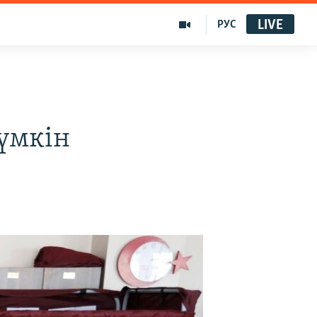
LIVE
РУС
мүмкін