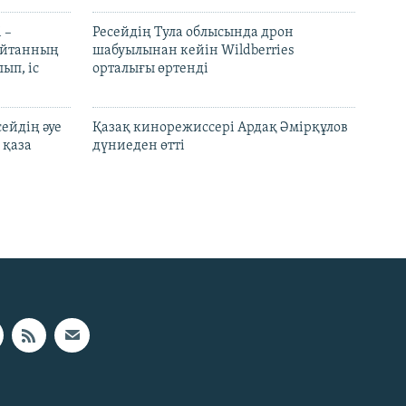
 –
Ресейдің Тула облысында дрон
шайтанның
шабуылынан кейін Wildberries
ып, іс
орталығы өртенді
ейдің әуе
Қазақ кинорежиссері Ардақ Әмірқұлов
 қаза
дүниеден өтті