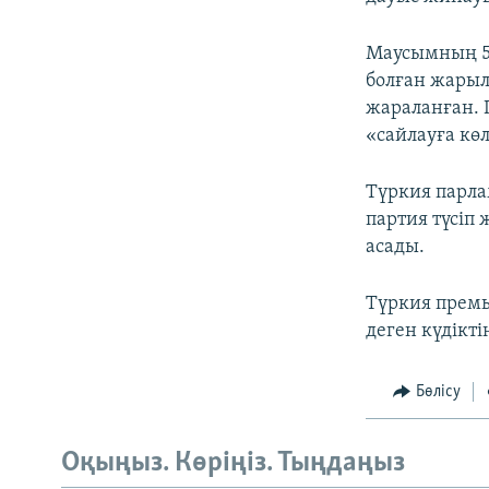
Маусымның 5-
болған жарыл
жараланған. 
«сайлауға көл
Түркия парла
партия түсіп
асады.
Түркия премь
деген күдікті
Бөлісу
Оқыңыз. Көріңіз. Тыңдаңыз