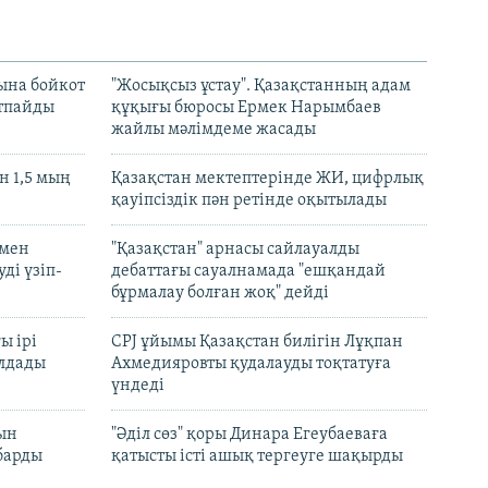
ына бойкот
"Жосықсыз ұстау". Қазақстанның адам
ртпайды
құқығы бюросы Ермек Нарымбаев
жайлы мәлімдеме жасады
 1,5 мың
Қазақстан мектептерінде ЖИ, цифрлық
қауіпсіздік пән ретінде оқытылады
 мен
"Қазақстан" арнасы сайлауалды
ді үзіп-
дебаттағы сауалнамада "ешқандай
бұрмалау болған жоқ" дейді
ы ірі
CPJ ұйымы Қазақстан билігін Лұқпан
лдады
Ахмедияровты қудалауды тоқтатуға
үндеді
рын
"Әділ сөз" қоры Динара Егеубаеваға
барды
қатысты істі ашық тергеуге шақырды