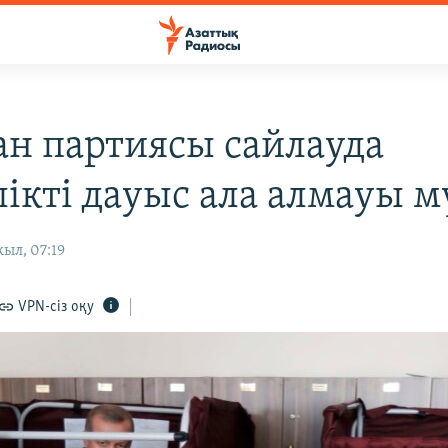
ан партиясы сайлауда
лікті дауыс ала алмауы 
ыл, 07:19
VPN-сіз оқу