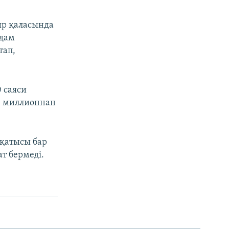
ыр қаласында
адам
тап,
 саяси
53 миллионнан
 қатысы бар
ат бермеді.