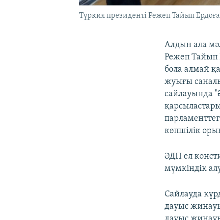
Түркия президенті Режеп Тайып Ердоған
Алдын ала мә
Режеп Тайып 
бола алмай қа
жуығы саналы
сайлауында "
қарсыластары
парламенттег
көпшілік орын
ӘДП ел консти
мүмкіндік ал
Сайлауда күр
дауыс жинауы
дауыс жинауы