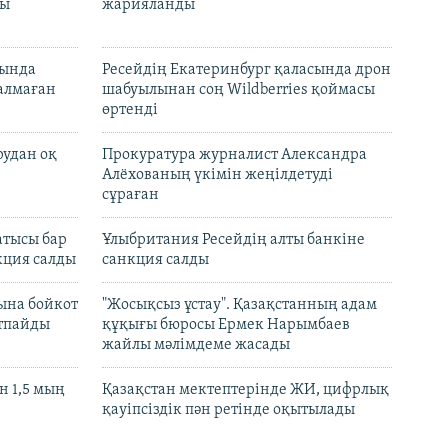
лы
жарияланды
нында
Ресейдің Екатеринбург қаласында дрон
талмаған
шабуылынан соң Wildberries қоймасы
өртенді
рудан оқ
Прокуратура журналист Александра
Алёхованың үкімін жеңілдетуді
сұраған
атысы бар
Ұлыбритания Ресейдің алты банкіне
кция салды
санкция салды
ына бойкот
"Жосықсыз ұстау". Қазақстанның адам
ртпайды
құқығы бюросы Ермек Нарымбаев
жайлы мәлімдеме жасады
 1,5 мың
Қазақстан мектептерінде ЖИ, цифрлық
қауіпсіздік пән ретінде оқытылады