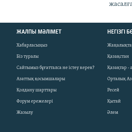
жасалғ
ЖАЛПЫ МӘЛІМЕТ
НЕГІЗГІ 
Хабарласыңыз
Жаңалықта
Біз туралы
Қазақстан
Русский
Сайтымыз бұғатталса не істеу керек?
Қазақтар - 
Азаттық қосымшалары
Орталық А
ЖАЗЫЛЫҢЫЗ
Қолдану шарттары
Ресей
Форум ережелері
Қытай
Жазылу
Әлем
Басқа тілдерде