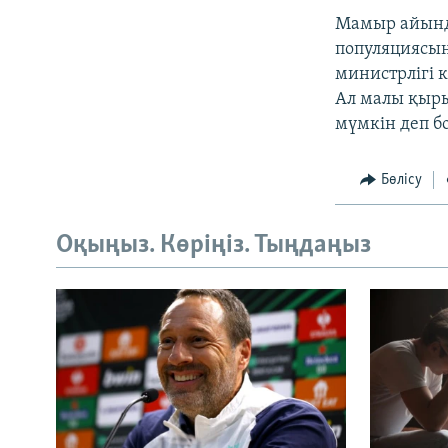
Мамыр айында
популяциясы
министрлігі 
Ал малы қыры
мүмкін деп б
Бөлісу
Оқыңыз. Көріңіз. Тыңдаңыз