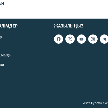
ан
БӨЛІМДЕР
ЖАЗЫЛЫҢЫЗ
р
әлемде
зия
Азат Еуропа / 