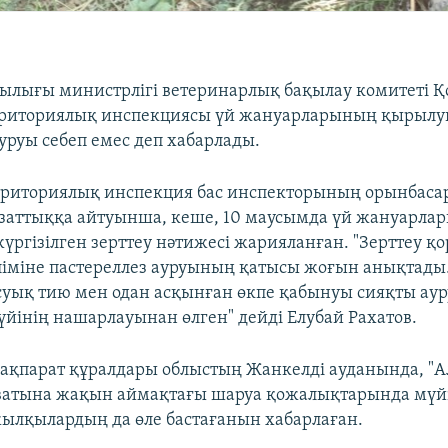
лығы министрлігі ветеринарлық бақылау комитеті Қ
рриториялық инспекциясы үй жануарларының қырыл
уруы себеп емес деп хабарлады.
рриториялық инспекция бас инспекторының орынбаса
заттыққа айтуынша, кеше, 10 маусымда үй жануарла
үргізілген зерттеу нәтижесі жарияланған. "Зерттеу 
іміне пастереллез ауруының қатысы жоғын анықтады
уық тию мен одан асқынған өкпе қабынуы сияқты аур
йінің нашарлауынан өлген" дейді Елубай Рахатов.
 ақпарат құралдары облыстың Жанкелді ауданында, "А
ватына жақын аймақтағы шаруа қожалықтарында мүйіз
жылқылардың да өле бастағанын хабарлаған.