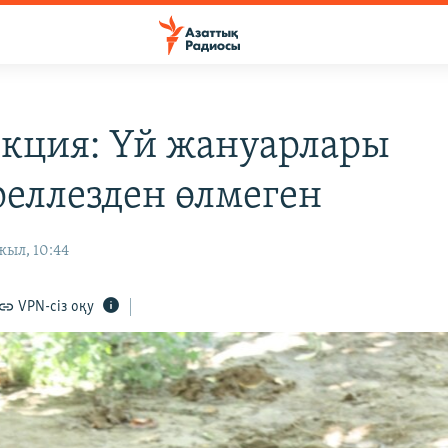
кция: Үй жануарлары
реллезден өлмеген
жыл, 10:44
VPN-сіз оқу