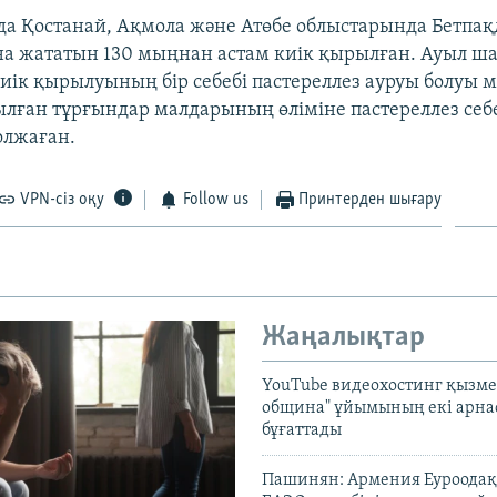
 Қостанай, Ақмола және Атөбе облыстарында Бетпақ
на жататын 130 мыңнан астам киік қырылған. Ауыл 
киік қырылуының бір себебі пастереллез ауруы болуы м
лған тұрғындар малдарының өліміне пастереллез себ
олжаған.
VPN-сіз оқу
Follow us
Принтерден шығару
Жаңалықтар
YouTube видеохостинг қызмет
община" ұйымының екі арн
бұғаттады
Пашинян: Армения Еуроодақ