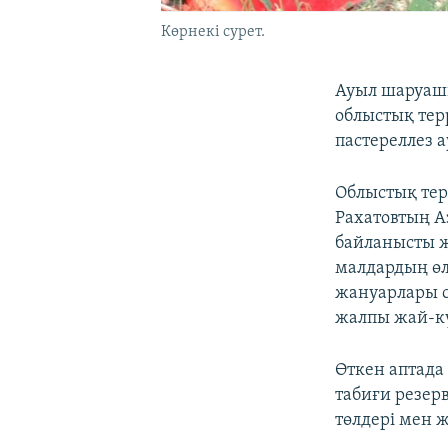
Көрнекі сурет.
Ауыл шаруашы
облыстық те
пастереллез а
Облыстық те
Рахатовтың А
байланысты ж
малдардың өл
жануарлары с
жалпы жай-кү
Өткен аптада
табиғи резер
төлдері мен 