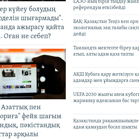
ЕАЭО-ның бірін таңдау жай
референдум өткізбейді
тер күйеу болудың
оделін шығармады".
БАҚ: Қазақстан Теңіз кен ор
танда ажырасу қайта
экологиялық заң талабы сақ
дейді
. Оған не себеп?
Таиландта мектепте біреу қа
атып, алты адам қаза тапты
АҚШ Кубаға қару жеткізуге қ
адамдар мен ұйымдарға сан
UEFA 2030 жылғы әлем кубог
жариялау идеясынан бас та
 Азаттық пен
ориға" фейк шағым
Қазақстанда рақымшылықпен
андық, пәкістандық
адам қамаудан босап шықты
ттар арқылы