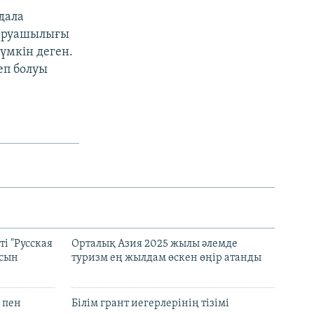
дала
шаруашылығы
үмкін деген.
еп болуы
і "Русская
Орталық Азия 2025 жылы әлемде
асын
туризм ең жылдам өскен өңір атанды
 пен
Білім грант иегерлерінің тізімі