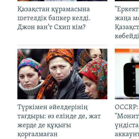
Қазақстан құрамасына
"Еркек
шетелдік бапкер келді.
жаңа м
Джон ван’т Схип кім?
Қазақс
көбейді
Түркімен әйелдерінің
OCCRP:
тағдыры: өз елінде де, жат
"Монит
жерде де құқығы
үндіст
қорғалмаған
аккаун