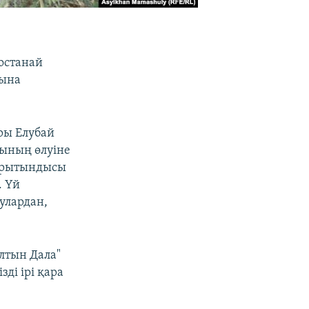
останай
уына
ры Елубай
рының өлуіне
қорытындысы
. Үй
улардан,
лтын Дала"
ді ірі қара