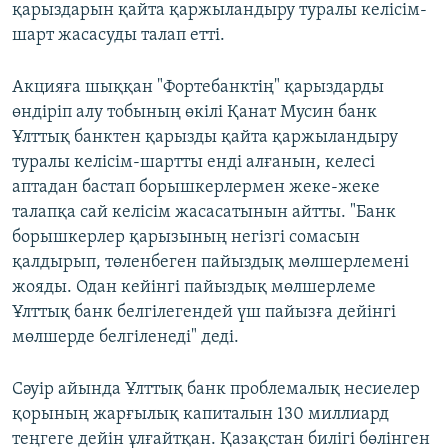
қарыздарын қайта қаржыландыру туралы келісім-
шарт жасасуды талап етті.
Акцияға шыққан "Фортебанктің" қарыздарды
өндіріп алу тобының өкілі Қанат Мусин банк
Ұлттық банктен қарызды қайта қаржыландыру
туралы келісім-шартты енді алғанын, келесі
аптадан бастап борышкерлермен жеке-жеке
талапқа сай келісім жасасатынын айтты. "Банк
борышкерлер қарызының негізгі сомасын
қалдырып, төленбеген пайыздық мөлшерлемені
жояды. Одан кейінгі пайыздық мөлшерлеме
Ұлттық банк белгілегендей үш пайызға дейінгі
мөлшерде белгіленеді" деді.
Сәуір айында Ұлттық банк проблемалық несиелер
қорының жарғылық капиталын 130 миллиард
теңгеге дейін ұлғайтқан. Қазақстан билігі бөлінген