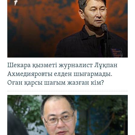
Шекара қызметі журналист Лұқпан
Ахмедияровты елден шығармады.
Оған қарсы шағым жазған кім?