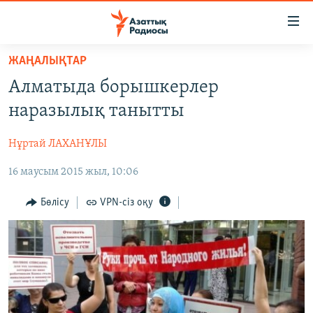
Accessibility
links
Skip
ЖАҢАЛЫҚТАР
to
ЖАҢАЛЫҚТАР
Алматыда борышкерлер
main
САЯСАТ
content
наразылық танытты
AZATTYQTV
Skip
to
Нұртай ЛАХАНҰЛЫ
ҚАҢТАР ОҚИҒАСЫ
main
16 маусым 2015 жыл, 10:06
АДАМ ҚҰҚЫҚТАРЫ
Navigation
Skip
ӘЛЕУМЕТ
Бөлісу
VPN-сіз оқу
to
ӘЛЕМ
Search
АРНАЙЫ ЖОБАЛАР
Русский