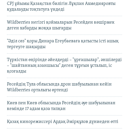
CPJ ұйымы Қазақстан билігін Лұқпан Ахмедияровты
қудалауды тоқтатуға үндеді
Wildberries негізгі қоймаларын Ресейден көшірмек
деген хабарды жоққа шығарды
"Әділ сөз" қоры Динара Егеубаеваға қатысты істі ашық
тергеуге шақырды
Түркістан өңірінде әйелдерді – "ұрғашылар", әншілерді
– "шайтанның азаншысы" деген тұрғын ұсталып, іс
қозғалды
Ресейдің Тула облысында дрон шабуылынан кейін
Wildberries орталығы өртенді
Киев пен Киев облысында Ресейдің әуе шабуылынан
кемінде 17 адам қаза тапқан
Қазақ кинорежиссері Ардақ Әмірқұлов дүниеден өтті