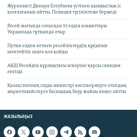
Журналист Динара Егеубаева үстінен қылмыстық іс
қозғалғанын айтты. Полиция түсініктеме бермеді
Ресей жағында соғысқан 51 елдің азаматтары
Украинада тұтқында отыр
Путин елден кеткен ресейліктердің құқығын
шектейтін заңға қол қойды
АҚШ Ресейдің құрлықтағы әскеріне қарсы санкция
енгізді
Қазақстанның сауда министрі кәсіпкерлерге отандық
маркетплейстерге басымдық беру жайлы кеңес айтты
ЖАЗЫЛЫҢЫЗ