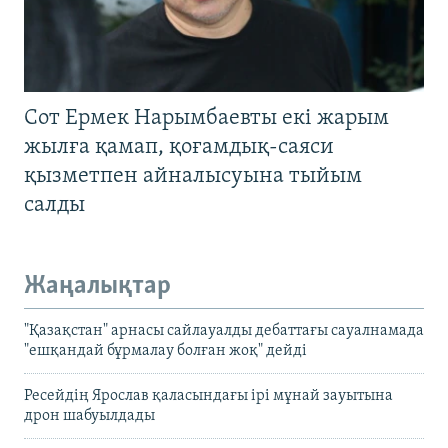
Сот Ермек Нарымбаевты екі жарым
жылға қамап, қоғамдық-саяси
қызметпен айналысуына тыйым
салды
Жаңалықтар
"Қазақстан" арнасы сайлауалды дебаттағы сауалнамада
"ешқандай бұрмалау болған жоқ" дейді
Ресейдің Ярослав қаласындағы ірі мұнай зауытына
дрон шабуылдады