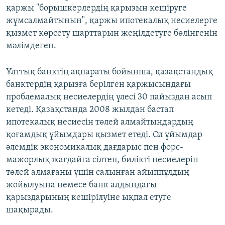
қаржы "борышкерлердің қарызын кешіруге
жұмсалмайтынын", қаржы ипотекалық несиелерге
қызмет көрсету шарттарын жеңілдетуге бөлінгенін
мәлімдеген.
Ұлттық банктің ақпараты бойынша, қазақстандық
банктердің қарызға берілген қаржысындағы
проблемалық несиелердің үлесі 30 пайыздан асып
кетеді. Қазақстанда 2008 жылдан бастап
ипотекалық несиесін төлей алмайтындардың
қоғамдық ұйымдары қызмет етеді. Ол ұйымдар
әлемдік экономикалық дағдарыс пен форс-
мажорлық жағдайға сілтеп, билікті несиелерін
төлей алмағаны үшін салынған айыппұлдың
жойылуына немесе банк алдындағы
қарыздарының кешірілуіне ықпал етуге
шақырады.