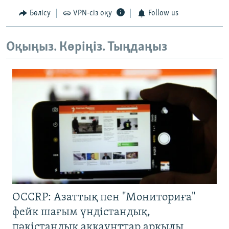
Бөлісу
VPN-сіз оқу
Follow us
Оқыңыз. Көріңіз. Тыңдаңыз
OCCRP: Азаттық пен "Мониториға"
фейк шағым үндістандық,
пәкістандық аккаунттар арқылы