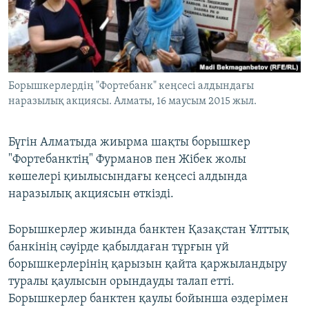
ЖАЗЫЛЫҢЫЗ
Басқа тілдерде
Борышкерлердің "Фортебанк" кеңсесі алдындағы
наразылық акциясы. Алматы, 16 маусым 2015 жыл.
Бүгін Алматыда жиырма шақты борышкер
"Фортебанктің" Фурманов пен Жібек жолы
көшелері қиылысындағы кеңсесі алдында
наразылық акциясын өткізді.
Борышкерлер жиында банктен Қазақстан Ұлттық
банкінің сәуірде қабылдаған тұрғын үй
борышкерлерінің қарызын қайта қаржыландыру
туралы қаулысын орындауды талап етті.
Борышкерлер банктен қаулы бойынша өздерімен