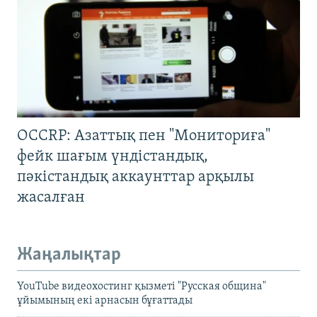
OCCRP: Азаттық пен "Мониториға"
фейк шағым үндістандық,
пәкістандық аккаунттар арқылы
жасалған
Жаңалықтар
YouTube видеохостинг қызметі "Русская община"
ұйымының екі арнасын бұғаттады