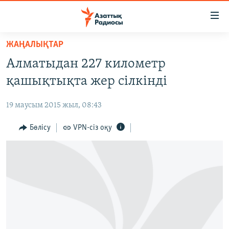
Accessibility
links
Skip
ЖАҢАЛЫҚТАР
to
ЖАҢАЛЫҚТАР
Алматыдан 227 километр
main
САЯСАТ
content
қашықтықта жер сілкінді
AZATTYQTV
Skip
to
19 маусым 2015 жыл, 08:43
ҚАҢТАР ОҚИҒАСЫ
main
АДАМ ҚҰҚЫҚТАРЫ
Бөлісу
VPN-сіз оқу
Navigation
Skip
ӘЛЕУМЕТ
to
ӘЛЕМ
Search
АРНАЙЫ ЖОБАЛАР
Русский