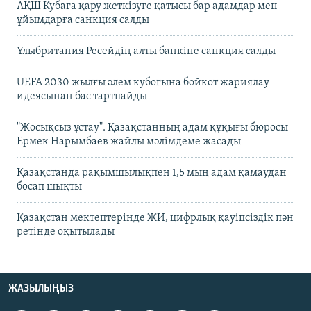
АҚШ Кубаға қару жеткізуге қатысы бар адамдар мен
ұйымдарға санкция салды
Ұлыбритания Ресейдің алты банкіне санкция салды
UEFA 2030 жылғы әлем кубогына бойкот жариялау
идеясынан бас тартпайды
"Жосықсыз ұстау". Қазақстанның адам құқығы бюросы
Ермек Нарымбаев жайлы мәлімдеме жасады
Қазақстанда рақымшылықпен 1,5 мың адам қамаудан
босап шықты
Қазақстан мектептерінде ЖИ, цифрлық қауіпсіздік пән
ретінде оқытылады
ЖАЗЫЛЫҢЫЗ