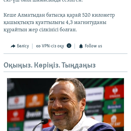
екі-үш балл шамасында сезілген.
Кеше Алматыдан батысқа қарай 520 километр
қашықтықта қуаттылығы 4,3 магнитуданы
құрайтын жер сілкінісі болған.
Бөлісу
VPN-сіз оқу
Follow us
Оқыңыз. Көріңіз. Тыңдаңыз