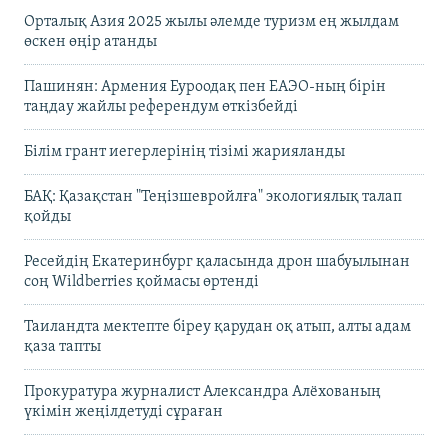
Орталық Азия 2025 жылы әлемде туризм ең жылдам
өскен өңір атанды
Пашинян: Армения Еуроодақ пен ЕАЭО-ның бірін
таңдау жайлы референдум өткізбейді
Білім грант иегерлерінің тізімі жарияланды
БАҚ: Қазақстан "Теңізшевройлға" экологиялық талап
қойды
Ресейдің Екатеринбург қаласында дрон шабуылынан
соң Wildberries қоймасы өртенді
Таиландта мектепте біреу қарудан оқ атып, алты адам
қаза тапты
Прокуратура журналист Александра Алёхованың
үкімін жеңілдетуді сұраған