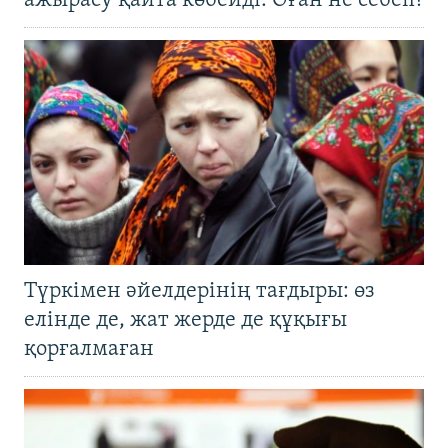
ажырасу қайта көбейді. Оған не себеп?
Түркімен әйелдерінің тағдыры: өз
елінде де, жат жерде де құқығы
қорғалмаған