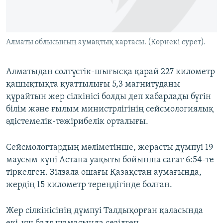
ЖАЗЫЛЫҢЫЗ
Алматы облысының аумақтық картасы. (Көрнекі сурет).
Басқа тілдерде
Алматыдан солтүстік-шығысқа қарай 227 километр
қашықтықта қуаттылығы 5,3 магнитуданы
құрайтын жер сілкінісі болды деп хабарлады бүгін
білім және ғылым министрлігінің сейсмологиялық
әдістемелік-тәжірибелік орталығы.
Сейсмологтардың мәліметінше, жерасты дүмпуі 19
маусым күні Астана уақыты бойынша сағат 6:54-те
тіркелген. Зілзала ошағы Қазақстан аумағында,
жердің 15 километр тереңдігінде болған.
Жер сілкінісінің дүмпуі Талдықорған қаласында