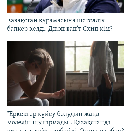
Қазақстан құрамасына шетелдік
бапкер келді. Джон ван’т Схип кім?
"Еркектер күйеу болудың жаңа
моделін шығармады". Қазақстанда