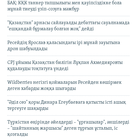
БАҚ: КҚК танкер тапшылығы мен қауіпсіздікке бола
мұнай тиеуді үзіп-созуға мәжбүр
"Қазақстан" арнасы сайлауалды дебаттағы сауалнамада
"ешқандай бұрмалау болған жоқ" дейді
Ресейдің Ярослав қаласындағы ірі мұнай зауытына
дрон шабуылдады
CPJ ұйымы Қазақстан билігін Лұқпан Ахмедияровты
қудалауды тоқтатуға үндеді
Wildberries негізгі қоймаларын Ресейден көшірмек
деген хабарды жоққа шығарды
"Әділ сөз" қоры Динара Егеубаеваға қатысты істі ашық
тергеуге шақырды
Түркістан өңірінде әйелдерді – "ұрғашылар", әншілерді
– "шайтанның жаршысы" деген тұрғын ұсталып, іс
қозғалды