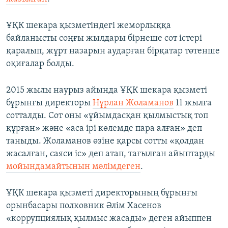
ҰҚК шекара қызметіндегі жеморлыққа
байланысты соңғы жылдары бірнеше сот істері
қаралып, жұрт назарын аударған бірқатар төтенше
оқиғалар болды.
2015 жылы наурыз айында ҰҚК шекара қызметі
бұрынғы директоры
Нұрлан Жоламанов
11 жылға
сотталды. Сот оны «ұйымдасқан қылмыстық топ
құрған» және «аса ірі көлемде пара алған» деп
таныды. Жоламанов өзіне қарсы сотты «қолдан
жасалған, саяси іс» деп атап, тағылған айыптарды
мойындамайтынын мәлімдеген
.
ҰҚК шекара қызметі директорының бұрынғы
орынбасары полковник Әлім Хасенов
«коррупциялық қылмыс жасады» деген айыппен