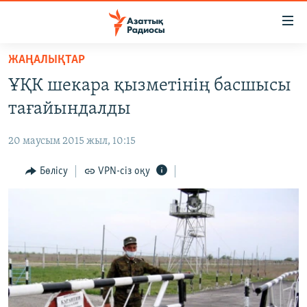
Accessibility
links
Skip
ЖАҢАЛЫҚТАР
to
ЖАҢАЛЫҚТАР
ҰҚК шекара қызметінің басшысы
main
САЯСАТ
content
тағайындалды
AZATTYQTV
Skip
to
20 маусым 2015 жыл, 10:15
ҚАҢТАР ОҚИҒАСЫ
main
АДАМ ҚҰҚЫҚТАРЫ
Бөлісу
VPN-сіз оқу
Navigation
Skip
ӘЛЕУМЕТ
to
ӘЛЕМ
Search
АРНАЙЫ ЖОБАЛАР
Русский