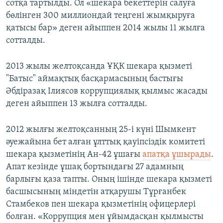
сотқа тартылды. Ол «шекара бекеттерін салуға
бөлінген 300 миллиондай теңгені жымқыруға
қатысы бар» деген айыппен 2014 жылы 11 жылға
сотталды.
2013 жылы желтоқсанда ҰҚК шекара қызметі
"Батыс" аймақтық басқармасының бастығы
Әбдіразақ Ілиясов коррупциялық қылмыс жасады
деген айыппен 13 жылға сотталды.
2012 жылғы желтоқсанның 25-і күні Шымкент
әуежайына бет алған ұлттық қауіпсіздік комитеті
шекара қызметінің Ан-42 ұшағы
апатқа ұшырады
.
Апат кезінде ұшақ бортындағы 27 адамның
барлығы қаза тапты. Оның ішінде шекара қызметі
басшысының міндетін атқарушы Тұрғанбек
Стамбеков пен шекара қызметінің офицерлері
болған. «Коррупция мен ұйымдасқан қылмысты