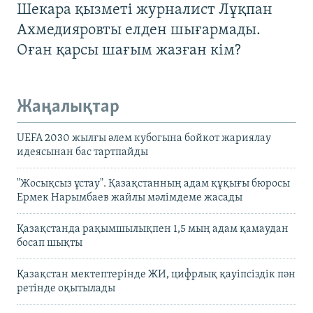
Шекара қызметі журналист Лұқпан
Ахмедияровты елден шығармады.
Оған қарсы шағым жазған кім?
Жаңалықтар
UEFA 2030 жылғы әлем кубогына бойкот жариялау
идеясынан бас тартпайды
"Жосықсыз ұстау". Қазақстанның адам құқығы бюросы
Ермек Нарымбаев жайлы мәлімдеме жасады
Қазақстанда рақымшылықпен 1,5 мың адам қамаудан
босап шықты
Қазақстан мектептерінде ЖИ, цифрлық қауіпсіздік пән
ретінде оқытылады