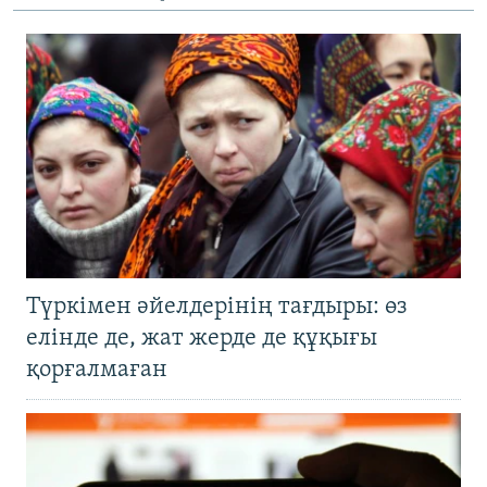
Түркімен әйелдерінің тағдыры: өз
елінде де, жат жерде де құқығы
қорғалмаған