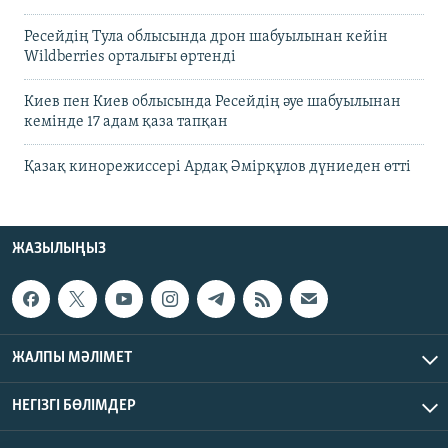
Ресейдің Тула облысында дрон шабуылынан кейін
Wildberries орталығы өртенді
Киев пен Киев облысында Ресейдің әуе шабуылынан
кемінде 17 адам қаза тапқан
Қазақ кинорежиссері Ардақ Әмірқұлов дүниеден өтті
ЖАЗЫЛЫҢЫЗ
ЖАЛПЫ МӘЛІМЕТ
НЕГІЗГІ БӨЛІМДЕР