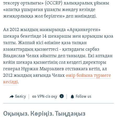
тексеру орталығы» (OCCRP) халықаралық ұйымы
«апатқа ұшыраған ұшақты жөндеу кезінде
жемқорлыққа жол берілген» деп мәлімдеді.
Ал 2012 жылдың мамырында «Арқанкерген»
шекара бекетінде 14 шекарашы мен қорықшы қаза
тапты. Жаппай кісі өліміне қаза тапқан
азаматтардың қызметтесі - қатардағы сарбаз
Владислав Челах айыпты деп танылды. Екі аптадан
кейін шекара қызметінің сол кездегі директоры
генерал Нұржан Мырзалиев отставкаға кетіп, ал
2012 жылдың аяғында Челах
өмір бойына түрмеге
кесілді
.
Бөлісу
VPN-сіз оқу
Follow us
Оқыңыз. Көріңіз. Тыңдаңыз