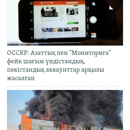
OCCRP: Азаттық пен "Мониториға"
фейк шағым үндістандық,
пәкістандық аккаунттар арқылы
жасалған