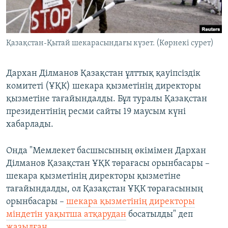
ЖАЗЫЛЫҢЫЗ
Қазақстан-Қытай шекарасындағы күзет. (Көрнекі сурет)
Басқа тілдерде
Дархан Ділманов Қазақстан ұлттық қауіпсіздік
комитеті (ҰҚК) шекара қызметінің директоры
қызметіне тағайындалды. Бұл туралы Қазақстан
президентінің ресми сайты 19 маусым күні
хабарлады.
Онда "Мемлекет басшысының өкімімен Дархан
Ділманов Қазақстан ҰҚК төрағасы орынбасары –
шекара қызметінің директоры қызметіне
тағайындалды, ол Қазақстан ҰҚК төрағасының
орынбасары –
шекара қызметінің директоры
міндетін уақытша атқарудан
босатылды" деп
жазылған
.