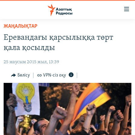
Accessibility
links
Skip
ЖАҢАЛЫҚТАР
to
ЖАҢАЛЫҚТАР
Еревандағы қарсылыққа төрт
main
САЯСАТ
content
қала қосылды
AZATTYQTV
Skip
to
25 маусым 2015 жыл, 13:39
ҚАҢТАР ОҚИҒАСЫ
main
АДАМ ҚҰҚЫҚТАРЫ
Бөлісу
VPN-сіз оқу
Navigation
Skip
ӘЛЕУМЕТ
to
ӘЛЕМ
Search
АРНАЙЫ ЖОБАЛАР
Русский