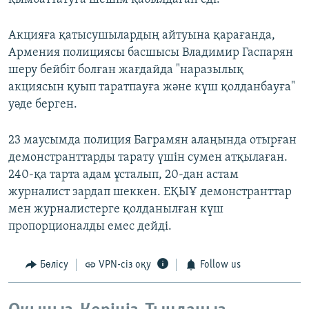
Акцияға қатысушылардың айтуына қарағанда,
Армения полициясы басшысы Владимир Гаспарян
шеру бейбіт болған жағдайда "наразылық
акциясын қуып таратпауға және күш қолданбауға"
уәде берген.
23 маусымда полиция Баграмян алаңында отырған
демонстранттарды тарату үшін сумен атқылаған.
240-қа тарта адам ұсталып, 20-дан астам
журналист зардап шеккен. ЕҚЫҰ демонстранттар
мен журналистерге қолданылған күш
пропорционалды емес дейді.
Бөлісу
VPN-сіз оқу
Follow us