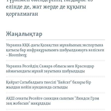
елінде де, жат жерде де құқығы
қорғалмаған
Жаңалықтар
Украина КҚК-дағы Қазақстан мұнайының экспортына
қатысы бар инфрақұрылымға шабуылдамауға келіскен
– Bloomberg
Украина Ресейдің Самара облысы мен Краснодар
аймағындағы мұнай зауытына шабуылдады
Қайрат Сатыбалдыға тиесілі "Байсат" базары бір
жылдан кейін аукционда сатылды
АҚШ сенаты Ресейге санкция салатын "Линдси Грэм
заң жобасын" мақұлдады