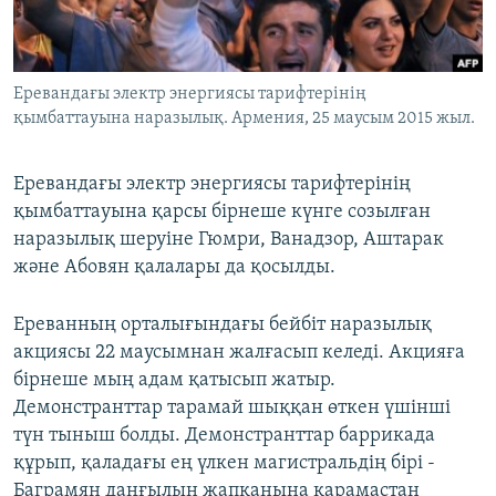
ЖАЗЫЛЫҢЫЗ
Еревандағы электр энергиясы тарифтерінің
қымбаттауына наразылық. Армения, 25 маусым 2015 жыл.
Басқа тілдерде
Еревандағы электр энергиясы тарифтерінің
қымбаттауына қарсы бірнеше күнге созылған
наразылық шеруіне Гюмри, Ванадзор, Аштарак
және Абовян қалалары да қосылды.
Ереванның орталығындағы бейбіт наразылық
акциясы 22 маусымнан жалғасып келеді. Акцияға
бірнеше мың адам қатысып жатыр.
Демонстранттар тарамай шыққан өткен үшінші
түн тыныш болды. Демонстранттар баррикада
құрып, қаладағы ең үлкен магистральдің бірі -
Баграмян даңғылын жапқанына қарамастан