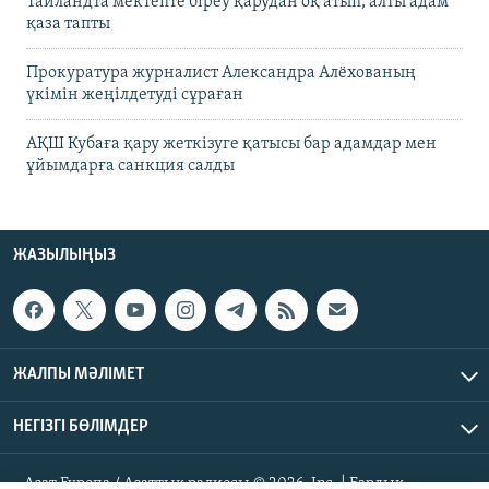
Таиландта мектепте біреу қарудан оқ атып, алты адам
қаза тапты
Прокуратура журналист Александра Алёхованың
үкімін жеңілдетуді сұраған
АҚШ Кубаға қару жеткізуге қатысы бар адамдар мен
ұйымдарға санкция салды
ЖАЗЫЛЫҢЫЗ
ЖАЛПЫ МӘЛІМЕТ
НЕГІЗГІ БӨЛІМДЕР
Азат Еуропа / Азаттық радиосы © 2026, Inc. | Барлық