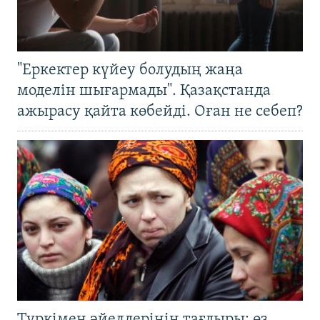
"Еркектер күйеу болудың жаңа
моделін шығармады". Қазақстанда
ажырасу қайта көбейді. Оған не себеп?
Түркімен әйелдерінің тағдыры: өз