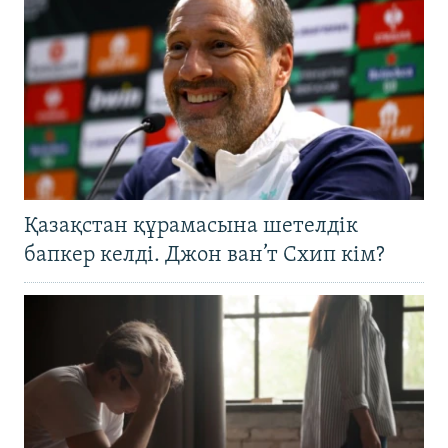
Қазақстан құрамасына шетелдік
бапкер келді. Джон ван’т Схип кім?