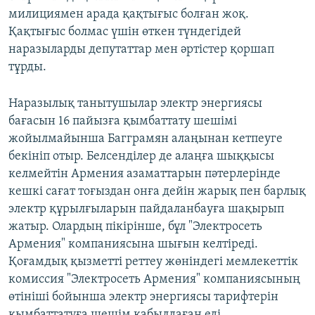
милициямен арада қақтығыс болған жоқ.
Қақтығыс болмас үшін өткен түндегідей
наразыларды депутаттар мен әртістер қоршап
тұрды.
Наразылық танытушылар электр энергиясы
бағасын 16 пайызға қымбаттату шешімі
жойылмайынша Багграмян алаңынан кетпеуге
бекініп отыр. Белсенділер де алаңға шыққысы
келмейтін Армения азаматтарын пәтерлерінде
кешкі сағат тоғыздан онға дейін жарық пен барлық
электр құрылғыларын пайдаланбауға шақырып
жатыр. Олардың пікірінше, бұл "Электросеть
Армения" компаниясына шығын келтіреді.
Қоғамдық қызметті реттеу жөніндегі мемлекеттік
комиссия "Электросеть Армения" компаниясының
өтініші бойынша электр энергиясы тарифтерін
қымбаттатуға шешім қабылдаған еді.