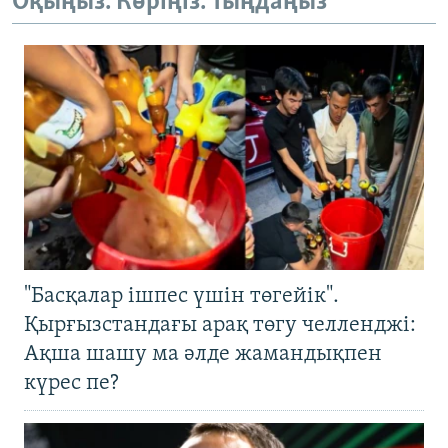
Оқыңыз. Көріңіз. Тыңдаңыз
"Басқалар ішпес үшін төгейік".
Қырғызстандағы арақ төгу челленджі:
Ақша шашу ма әлде жамандықпен
күрес пе?