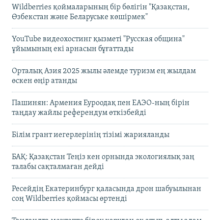
Wildberries қоймаларының бір бөлігін "Қазақстан,
Өзбекстан және Беларуське көшірмек"
YouTube видеохостинг қызметі "Русская община"
ұйымының екі арнасын бұғаттады
Орталық Азия 2025 жылы әлемде туризм ең жылдам
өскен өңір атанды
Пашинян: Армения Еуроодақ пен ЕАЭО-ның бірін
таңдау жайлы референдум өткізбейді
Білім грант иегерлерінің тізімі жарияланды
БАҚ: Қазақстан Теңіз кен орнында экологиялық заң
талабы сақталмаған дейді
Ресейдің Екатеринбург қаласында дрон шабуылынан
соң Wildberries қоймасы өртенді