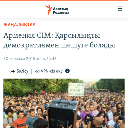
Accessibility
links
Skip
ЖАҢАЛЫҚТАР
to
ЖАҢАЛЫҚТАР
Армения СІМ: Қарсылықты
main
САЯСАТ
content
демократиямен шешуге болады
AZATTYQTV
Skip
to
30 маусым 2015 жыл, 12:46
ҚАҢТАР ОҚИҒАСЫ
main
АДАМ ҚҰҚЫҚТАРЫ
Бөлісу
VPN-сіз оқу
Navigation
Skip
ӘЛЕУМЕТ
to
ӘЛЕМ
Search
АРНАЙЫ ЖОБАЛАР
Русский