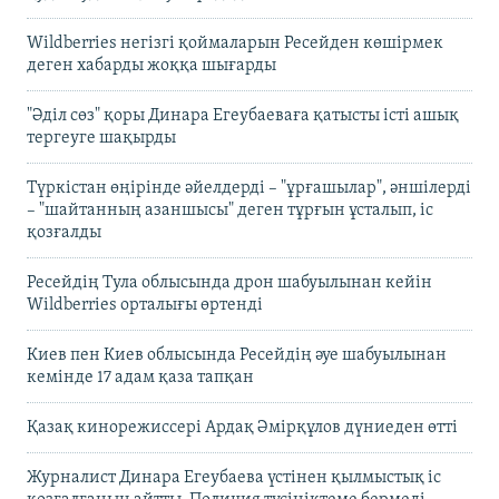
Wildberries негізгі қоймаларын Ресейден көшірмек
деген хабарды жоққа шығарды
"Әділ сөз" қоры Динара Егеубаеваға қатысты істі ашық
тергеуге шақырды
Түркістан өңірінде әйелдерді – "ұрғашылар", әншілерді
– "шайтанның азаншысы" деген тұрғын ұсталып, іс
қозғалды
Ресейдің Тула облысында дрон шабуылынан кейін
Wildberries орталығы өртенді
Киев пен Киев облысында Ресейдің әуе шабуылынан
кемінде 17 адам қаза тапқан
Қазақ кинорежиссері Ардақ Әмірқұлов дүниеден өтті
Журналист Динара Егеубаева үстінен қылмыстық іс