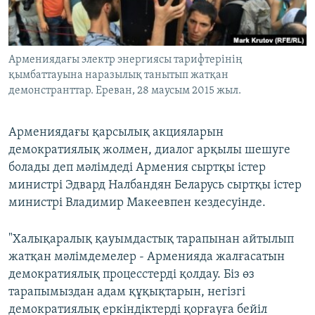
ЖАЗЫЛЫҢЫЗ
Армениядағы электр энергиясы тарифтерінің
қымбаттауына наразылық танытып жатқан
Басқа тілдерде
демонстранттар. Ереван, 28 маусым 2015 жыл.
Армениядағы қарсылық акцияларын
демократиялық жолмен, диалог арқылы шешуге
болады деп мәлімдеді Армения сыртқы істер
министрі Эдвард Налбандян Беларусь сыртқы істер
министрі Владимир Макеевпен кездесуінде.
"Халықаралық қауымдастық тарапынан айтылып
жатқан мәлімдемелер - Арменияда жалғасатын
демократиялық процесстерді қолдау. Біз өз
тарапымыздан адам құқықтарын, негізгі
демократиялық еркіндіктерді қорғауға бейіл