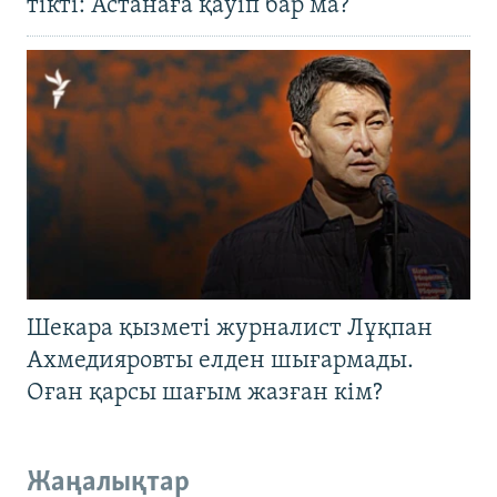
тікті: Астанаға қауіп бар ма?
Шекара қызметі журналист Лұқпан
Ахмедияровты елден шығармады.
Оған қарсы шағым жазған кім?
Жаңалықтар