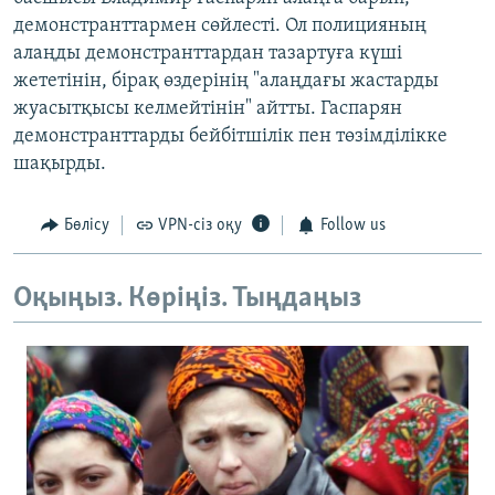
демонстранттармен сөйлесті. Ол полицияның
алаңды демонстранттардан тазартуға күші
жететінін, бірақ өздерінің "алаңдағы жастарды
жуасытқысы келмейтінін" айтты. Гаспарян
демонстранттарды бейбітшілік пен төзімділікке
шақырды.
Бөлісу
VPN-сіз оқу
Follow us
Оқыңыз. Көріңіз. Тыңдаңыз