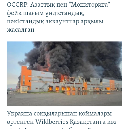
OCCRP: Азаттық пен "Мониториға"
фейк шағым үндістандық,
пәкістандық аккаунттар арқылы
жасалған
Украина соққыларынан қоймалары
өртенген Wildberries Қазақстанға көз