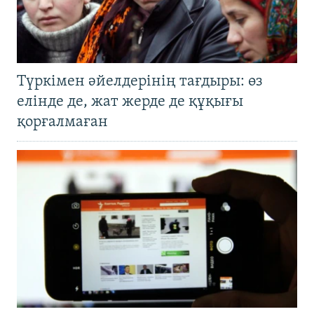
Түркімен әйелдерінің тағдыры: өз
елінде де, жат жерде де құқығы
қорғалмаған