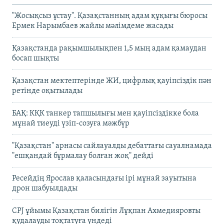
"Жосықсыз ұстау". Қазақстанның адам құқығы бюросы
Ермек Нарымбаев жайлы мәлімдеме жасады
Қазақстанда рақымшылықпен 1,5 мың адам қамаудан
босап шықты
Қазақстан мектептерінде ЖИ, цифрлық қауіпсіздік пән
ретінде оқытылады
БАҚ: КҚК танкер тапшылығы мен қауіпсіздікке бола
мұнай тиеуді үзіп-созуға мәжбүр
"Қазақстан" арнасы сайлауалды дебаттағы сауалнамада
"ешқандай бұрмалау болған жоқ" дейді
Ресейдің Ярослав қаласындағы ірі мұнай зауытына
дрон шабуылдады
CPJ ұйымы Қазақстан билігін Лұқпан Ахмедияровты
қудалауды тоқтатуға үндеді