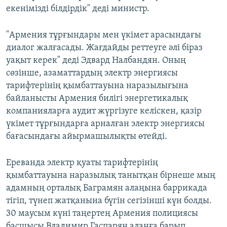
екенімізді білдірдік" деді министр.
"Армения тұрғындары мен үкімет арасындағы
диалог жалғасады. Жағдайды реттеуге әлі біраз
уақыт керек" деді Эдвард Налбандян. Оның
сөзінше, азаматтардың электр энергиясы
тарифтерінің қымбаттауына наразылығына
байланысты Армения билігі энергетикалық
компанияларға аудит жүргізуге келіскен, қазір
үкімет тұрғындарға арналған электр энергиясы
бағасындағы айырмашылықты өтейді.
Ереванда электр қуаты тарифтерінің
қымбаттауына наразылық танытқан бірнеше мың
адамның орталық Баграмян алаңына баррикада
тігіп, түнеп жатқанына бүгін сегізінші күн болды.
30 маусым күні таңертең Армения полициясы
басшысы Владимир Гаспарян алаңға барып,