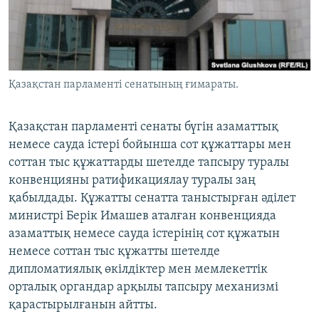
ЖАЗЫЛЫҢЫЗ
Басқа тілдерде
Қазақстан парламенті сенатының ғимараты.
Қазақстан парламенті сенаты бүгін азаматтық
немесе сауда істері бойынша сот құжаттары мен
соттан тыс құжаттарды шетелде тапсыру туралы
конвенцияны ратификациялау туралы заң
қабылдады. Құжатты сенатта таныстырған әділет
министрі Берік Имашев аталған конвенцияда
азаматтық немесе сауда істерінің сот құжатын
немесе соттан тыс құжатты шетелде
дипломатиялық өкілдіктер мен мемлекеттік
орталық органдар арқылы тапсыру механизмі
қарастырылғанын айтты.