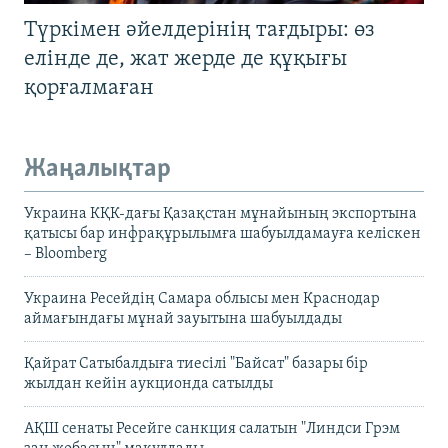
Түркімен әйелдерінің тағдыры: өз
елінде де, жат жерде де құқығы
қорғалмаған
Жаңалықтар
Украина КҚК-дағы Қазақстан мұнайының экспортына
қатысы бар инфрақұрылымға шабуылдамауға келіскен
– Bloomberg
Украина Ресейдің Самара облысы мен Краснодар
аймағындағы мұнай зауытына шабуылдады
Қайрат Сатыбалдыға тиесілі "Байсат" базары бір
жылдан кейін аукционда сатылды
АҚШ сенаты Ресейге санкция салатын "Линдси Грэм