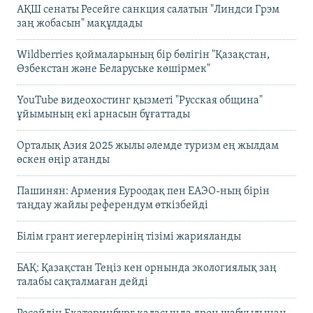
АҚШ сенаты Ресейге санкция салатын "Линдси Грэм
заң жобасын" мақұлдады
Wildberries қоймаларының бір бөлігін "Қазақстан,
Өзбекстан және Беларуське көшірмек"
YouTube видеохостинг қызметі "Русская община"
ұйымының екі арнасын бұғаттады
Орталық Азия 2025 жылы әлемде туризм ең жылдам
өскен өңір атанды
Пашинян: Армения Еуроодақ пен ЕАЭО-ның бірін
таңдау жайлы референдум өткізбейді
Білім грант иегерлерінің тізімі жарияланды
БАҚ: Қазақстан Теңіз кен орнында экологиялық заң
талабы сақталмаған дейді