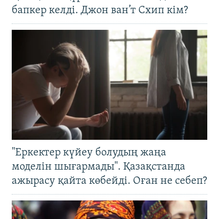
бапкер келді. Джон ван’т Схип кім?
"Еркектер күйеу болудың жаңа
моделін шығармады". Қазақстанда
ажырасу қайта көбейді. Оған не себеп?