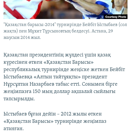
ЖАЗЫЛЫҢЫЗ
"Қазақстан барысы-2014" турнирінде Бейбіт Ыстыбаев (сол
жақта) пен Мұхит Тұрсыновтың белдесуі. Астана, 29
Басқа тілдерде
маусым 2014 жыл.
Қазақстан президентінің жүлдесі үшін қазақ
күресінен өткен «Қазақстан Барысы»
республикалық турнирінде жеңіске жеткен Бейбіт
Ыстыбаевқа «Алтын тайтұяқты» президент
Нұрсұлтан Назарбаев табыс етті. Сонымен бірге
жеңімпазға 150 мың доллар ақшалай сыйлығы
тапсырылды.
Ыстыбаев бұған дейін – 2012 жылы өткен
«Қазақстан Барысы» турнирінде жеңімпаз
атанған.