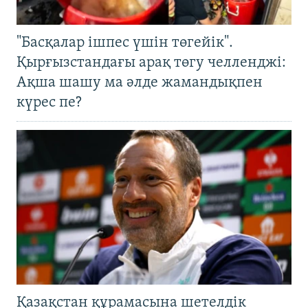
"Басқалар ішпес үшін төгейік".
Қырғызстандағы арақ төгу челленджі:
Ақша шашу ма әлде жамандықпен
күрес пе?
Қазақстан құрамасына шетелдік