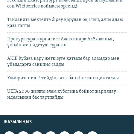
Ресейдің Екатеринбург қаласында дрон шабуылынан
соң Wildberries қоймасы өртенді
Таиландта мектепте біреу қарудан оқ атып, алты адам
қаза тапты
Прокуратура журналист Александра Алёхованың
үкімін жеңілдетуді сұраған
АҚШ Кубаға қару жеткізуге қатысы бар адамдар мен
ұйымдарға санкция салды
Ұлыбритания Ресейдің алты банкіне санкция салды
UEFA 2030 жылғы әлем кубогына бойкот жариялау
идеясынан бас тартпайды
ЖАЗЫЛЫҢЫЗ