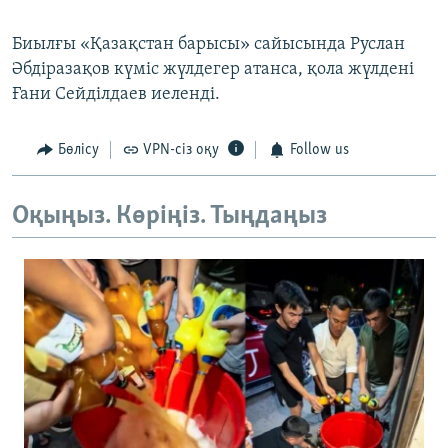
Биылғы «Қазақстан барысы» сайысында Руслан
Әбдіразақов күміс жүлдегер атанса, қола жүлдені
Ғани Сейділдаев иеленді.
Бөлісу
VPN-сіз оқу
Follow us
Оқыңыз. Көріңіз. Тыңдаңыз