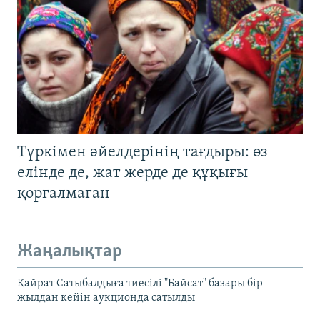
Түркімен әйелдерінің тағдыры: өз
елінде де, жат жерде де құқығы
қорғалмаған
Жаңалықтар
Қайрат Сатыбалдыға тиесілі "Байсат" базары бір
жылдан кейін аукционда сатылды