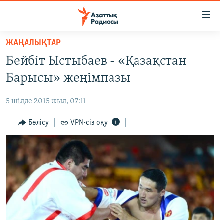
Accessibility
links
Skip
ЖАҢАЛЫҚТАР
to
ЖАҢАЛЫҚТАР
Бейбіт Ыстыбаев - «Қазақстан
main
САЯСАТ
content
Барысы» жеңімпазы
AZATTYQTV
Skip
to
5 шілде 2015 жыл, 07:11
ҚАҢТАР ОҚИҒАСЫ
main
АДАМ ҚҰҚЫҚТАРЫ
Бөлісу
VPN-сіз оқу
Navigation
Skip
ӘЛЕУМЕТ
to
ӘЛЕМ
Search
АРНАЙЫ ЖОБАЛАР
Русский