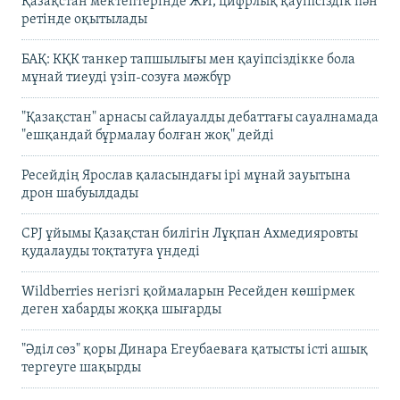
Қазақстан мектептерінде ЖИ, цифрлық қауіпсіздік пән
ретінде оқытылады
БАҚ: КҚК танкер тапшылығы мен қауіпсіздікке бола
мұнай тиеуді үзіп-созуға мәжбүр
"Қазақстан" арнасы сайлауалды дебаттағы сауалнамада
"ешқандай бұрмалау болған жоқ" дейді
Ресейдің Ярослав қаласындағы ірі мұнай зауытына
дрон шабуылдады
CPJ ұйымы Қазақстан билігін Лұқпан Ахмедияровты
қудалауды тоқтатуға үндеді
Wildberries негізгі қоймаларын Ресейден көшірмек
деген хабарды жоққа шығарды
"Әділ сөз" қоры Динара Егеубаеваға қатысты істі ашық
тергеуге шақырды