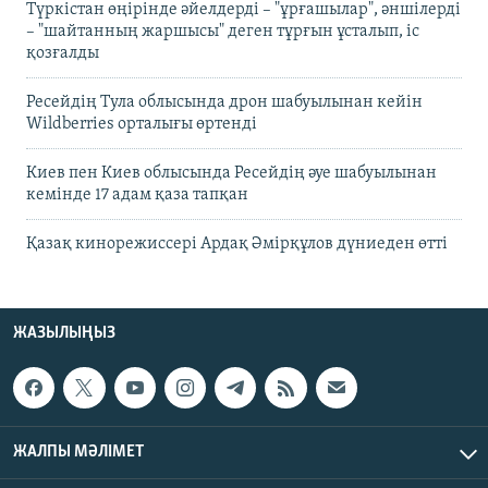
Түркістан өңірінде әйелдерді – "ұрғашылар", әншілерді
– "шайтанның жаршысы" деген тұрғын ұсталып, іс
қозғалды
Ресейдің Тула облысында дрон шабуылынан кейін
Wildberries орталығы өртенді
Киев пен Киев облысында Ресейдің әуе шабуылынан
кемінде 17 адам қаза тапқан
Қазақ кинорежиссері Ардақ Әмірқұлов дүниеден өтті
ЖАЗЫЛЫҢЫЗ
ЖАЛПЫ МӘЛІМЕТ