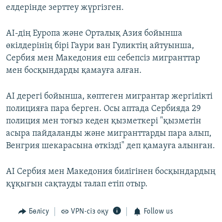
елдерінде зерттеу жүргізген.
АІ-дің Еуропа және Орталық Азия бойынша
өкілдерінің бірі Гаури ван Гуликтің айтуынша,
Сербия мен Македония еш себепсіз мигранттар
мен босқындарды қамауға алған.
АІ дерегі бойынша, көптеген мигрантар жергілікті
полицияға пара берген. Осы аптада Сербияда 29
полиция мен тоғыз кеден қызметкері "қызметін
асыра пайдаланды және мигранттарды пара алып,
Венгрия шекарасына өткізді" деп қамауға алынған.
АІ Сербия мен Македония билігінен босқындардың
құқығын сақтауды талап етіп отыр.
Бөлісу
VPN-сіз оқу
Follow us