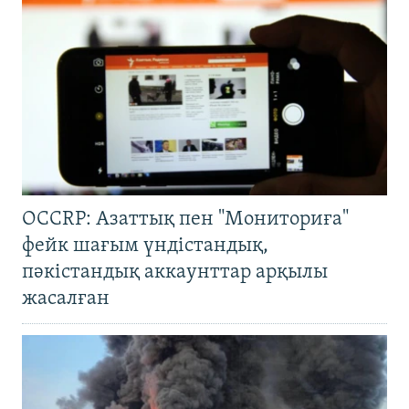
OCCRP: Азаттық пен "Мониториға"
фейк шағым үндістандық,
пәкістандық аккаунттар арқылы
жасалған