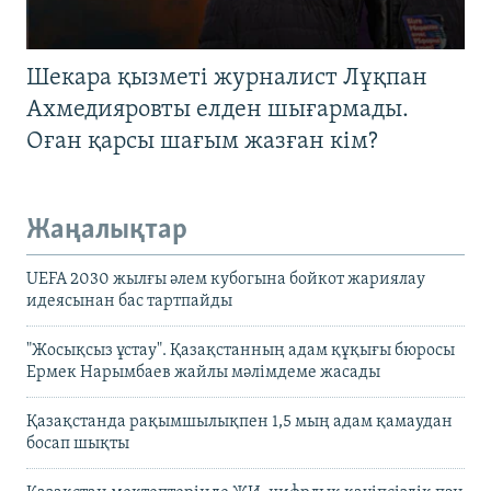
Шекара қызметі журналист Лұқпан
Ахмедияровты елден шығармады.
Оған қарсы шағым жазған кім?
Жаңалықтар
UEFA 2030 жылғы әлем кубогына бойкот жариялау
идеясынан бас тартпайды
"Жосықсыз ұстау". Қазақстанның адам құқығы бюросы
Ермек Нарымбаев жайлы мәлімдеме жасады
Қазақстанда рақымшылықпен 1,5 мың адам қамаудан
босап шықты