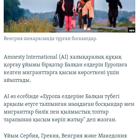
ЖАЗЫЛЫҢЫЗ
Басқа тілдерде
Венгрия шекарасында тұрған боскындар.
Amnesty International (AI) халықаралық құқық
қорғау ұйымы бірқатар Балқан елдерін Еуропаға
келген мигранттарға қысым көрсеткені үшін
айыптады.
AI өз есебінде «Еуропа елдеріне Балқан түбегі
арқылы өтуге талпынған мыңдаған босқындар мен
мигранттар билік пен қылмыстық топтар
тарапынан қысым көріп жатыр" деп жазған.
Ұйым Сербия, Грекия, Венгрия және Македония