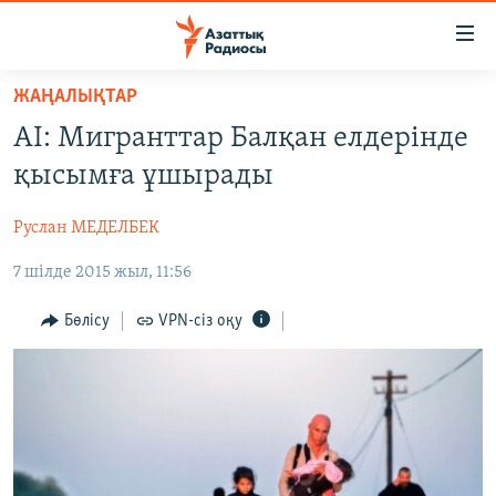
Accessibility
links
Skip
ЖАҢАЛЫҚТАР
to
ЖАҢАЛЫҚТАР
АІ: Мигранттар Балқан елдерінде
main
САЯСАТ
content
қысымға ұшырады
AZATTYQTV
Skip
to
Руслан МЕДЕЛБЕК
ҚАҢТАР ОҚИҒАСЫ
main
7 шілде 2015 жыл, 11:56
АДАМ ҚҰҚЫҚТАРЫ
Navigation
Skip
ӘЛЕУМЕТ
Бөлісу
VPN-сіз оқу
to
ӘЛЕМ
Search
АРНАЙЫ ЖОБАЛАР
Русский