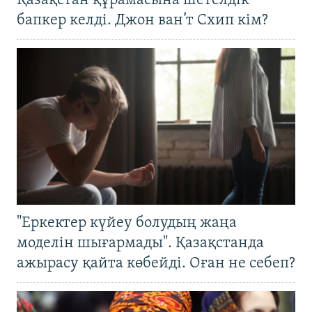
Қазақстан құрамасына шетелдік
бапкер келді. Джон ван’т Схип кім?
"Еркектер күйеу болудың жаңа
моделін шығармады". Қазақстанда
ажырасу қайта көбейді. Оған не себеп?