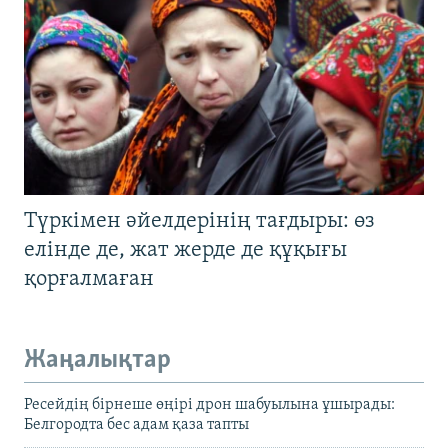
Түркімен әйелдерінің тағдыры: өз
елінде де, жат жерде де құқығы
қорғалмаған
Жаңалықтар
Ресейдің бірнеше өңірі дрон шабуылына ұшырады:
Белгородта бес адам қаза тапты