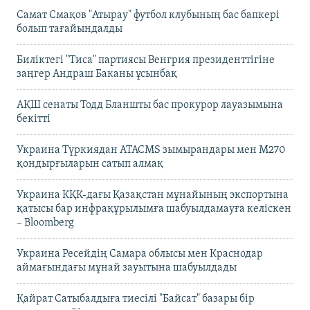
Самат Смақов "Атырау" футбол клубының бас бапкері
болып тағайындалды
Биліктегі "Тиса" партиясы Венгрия президенттігіне
заңгер Андраш Баканы ұсынбақ
АҚШ сенаты Тодд Бланшты бас прокурор лауазымына
бекітті
Украина Түркиядан ATACMS зымырандары мен M270
қондырғыларын сатып алмақ
Украина КҚК-дағы Қазақстан мұнайының экспортына
қатысы бар инфрақұрылымға шабуылдамауға келіскен
– Bloomberg
Украина Ресейдің Самара облысы мен Краснодар
аймағындағы мұнай зауытына шабуылдады
Қайрат Сатыбалдыға тиесілі "Байсат" базары бір