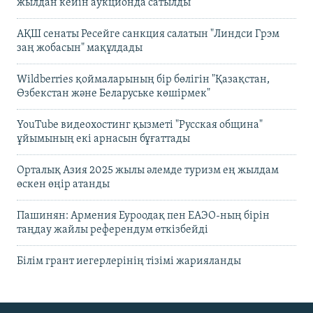
жылдан кейін аукционда сатылды
АҚШ сенаты Ресейге санкция салатын "Линдси Грэм
заң жобасын" мақұлдады
Wildberries қоймаларының бір бөлігін "Қазақстан,
Өзбекстан және Беларуське көшірмек"
YouTube видеохостинг қызметі "Русская община"
ұйымының екі арнасын бұғаттады
Орталық Азия 2025 жылы әлемде туризм ең жылдам
өскен өңір атанды
Пашинян: Армения Еуроодақ пен ЕАЭО-ның бірін
таңдау жайлы референдум өткізбейді
Білім грант иегерлерінің тізімі жарияланды