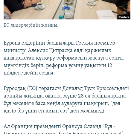
ЖАЗЫЛЫҢЫЗ
ЕО лидерлерінің жиыны.
Басқа тілдерде
Еуропа елдерінің басшылары Грекия премьер-
министрі Алексис Ципрасқа елді қаржылық
дағдарыстан құтқару реформасын жасауға соңғы
мүмкіндік беріп, реформа ұсыну уақытын 12
шілдеге дейін созды.
Еуроодақ (ЕО) төрағасы Дональд Туск Брюссельдегі
арнайы жиында одаққа мүше 28 ел басшыларына
бұл мәселеге баса көңіл аударуға шақырып, "дәл
қазір біз үшін ең қиын сәт" деп мәлімдеді.
Ал Франция президенті Франсуа Олланд "Бұл -