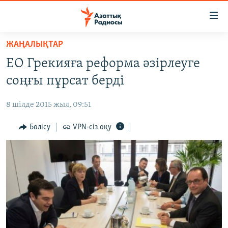
Accessibility
links
Skip
ЖАҢАЛЫҚТАР
to
ЖАҢАЛЫҚТАР
ЕО Грекияға реформа әзірлеуге
main
САЯСАТ
content
соңғы пұрсат берді
AZATTYQTV
Skip
to
8 шілде 2015 жыл, 09:51
ҚАҢТАР ОҚИҒАСЫ
main
АДАМ ҚҰҚЫҚТАРЫ
Бөлісу
VPN-сіз оқу
Navigation
Skip
ӘЛЕУМЕТ
to
ӘЛЕМ
Search
АРНАЙЫ ЖОБАЛАР
Русский