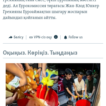
Грекияның ғана емес, бүкіл Еуропаның мәселесі"
деді. Ал Еурокомиссия төрағасы Жан-Клод Юнкер
Грекияны Еуроаймақтан шығару жоспарын
дайындап қойғанын айтты.
Бөлісу
VPN-сіз оқу
Follow us
Оқыңыз. Көріңіз. Тыңдаңыз