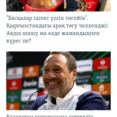
"Басқалар ішпес үшін төгейік".
Қырғызстандағы арақ төгу челленджі:
Ақша шашу ма әлде жамандықпен
күрес пе?