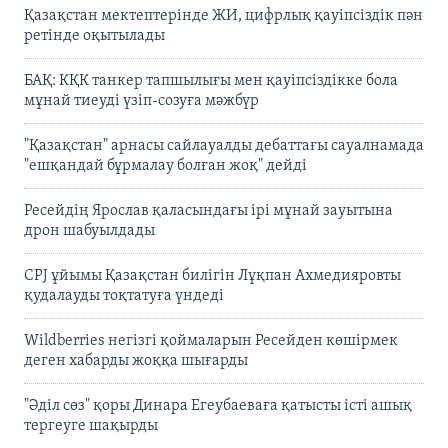
Қазақстан мектептерінде ЖИ, цифрлық қауіпсіздік пән
ретінде оқытылады
БАҚ: КҚК танкер тапшылығы мен қауіпсіздікке бола
мұнай тиеуді үзіп-созуға мәжбүр
"Қазақстан" арнасы сайлауалды дебаттағы сауалнамада
"ешқандай бұрмалау болған жоқ" дейді
Ресейдің Ярослав қаласындағы ірі мұнай зауытына
дрон шабуылдады
CPJ ұйымы Қазақстан билігін Лұқпан Ахмедияровты
қудалауды тоқтатуға үндеді
Wildberries негізгі қоймаларын Ресейден көшірмек
деген хабарды жоққа шығарды
"Әділ сөз" қоры Динара Егеубаеваға қатысты істі ашық
тергеуге шақырды