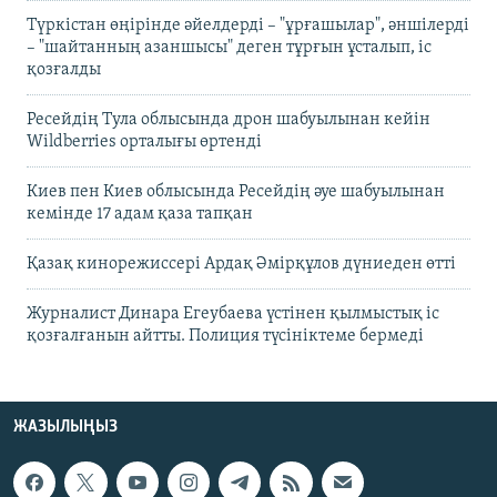
Түркістан өңірінде әйелдерді – "ұрғашылар", әншілерді
– "шайтанның азаншысы" деген тұрғын ұсталып, іс
қозғалды
Ресейдің Тула облысында дрон шабуылынан кейін
Wildberries орталығы өртенді
Киев пен Киев облысында Ресейдің әуе шабуылынан
кемінде 17 адам қаза тапқан
Қазақ кинорежиссері Ардақ Әмірқұлов дүниеден өтті
Журналист Динара Егеубаева үстінен қылмыстық іс
қозғалғанын айтты. Полиция түсініктеме бермеді
ЖАЗЫЛЫҢЫЗ