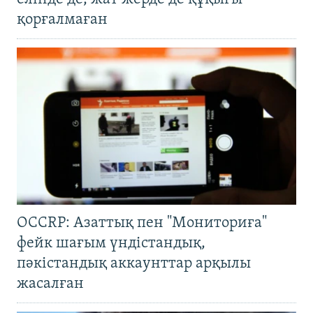
қорғалмаған
OCCRP: Азаттық пен "Мониториға"
фейк шағым үндістандық,
пәкістандық аккаунттар арқылы
жасалған