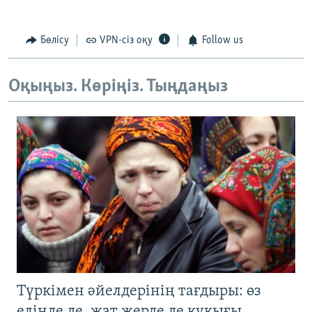
Бөлісу
VPN-сіз оқу
Follow us
Оқыңыз. Көріңіз. Тыңдаңыз
Түркімен әйелдерінің тағдыры: өз
елінде де, жат жерде де құқығы