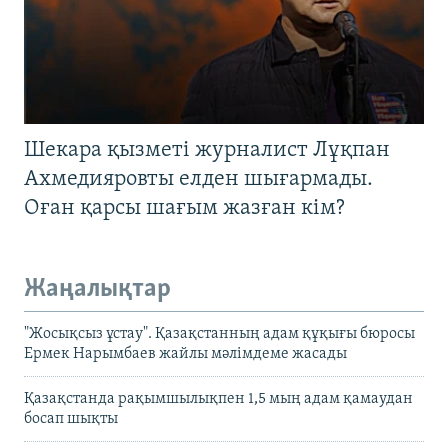
Шекара қызметі журналист Лұқпан
Ахмедияровты елден шығармады.
Оған қарсы шағым жазған кім?
Жаңалықтар
"Жосықсыз ұстау". Қазақстанның адам құқығы бюросы
Ермек Нарымбаев жайлы мәлімдеме жасады
Қазақстанда рақымшылықпен 1,5 мың адам қамаудан
босап шықты