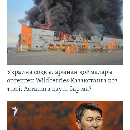
Украина соққыларынан қоймалары
өртенген Wildberries Қазақстанға көз
тікті: Астанаға қауіп бар ма?