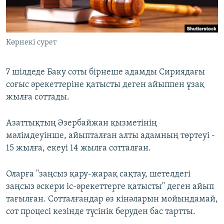
ЖАЗЫЛЫҢЫЗ
Көрнекі сурет
Басқа тілдерде
7 шілдеде Баку соты бірнеше адамды Сириядағы
соғыс әрекеттеріне қатысты деген айыппен ұзақ
жылға соттады.
Азаттықтың Әзербайжан қызметінің
мәлімдеуінше, айыпталған алты адамның төртеуі -
15 жылға, екеуі 14 жылға сотталған.
Оларға "заңсыз қару-жарақ сақтау, шетелдегі
заңсыз әскери іс-әрекеттерге қатысты" деген айып
тағылған. Сотталғандар өз кінәларын мойындамай,
сот процесі кезінде түсінік беруден бас тартты.